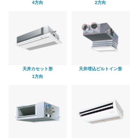
4方向
2方向
天井カセット形
天井埋込ビルトイン形
1方向