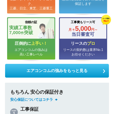
ク、
保証します
三菱、日立、東芝、三菱重工
信頼の証
工事費もリース可
5,000
実績工事数
月々
円～
7,000
突破
件
当日審査可
圧倒的に
上手い！
リースの
プロ
エアコンコムの強みは
リースの契約数は業界No.1
高い工事レベル
お任せください
エアコンコムの強みをもっと見る
もちろん 安心の保証付き
安心保証についてはコチラ
工事保証