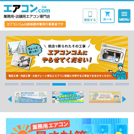
業務用・店舗用エア
1
2
3
4
5
6
7