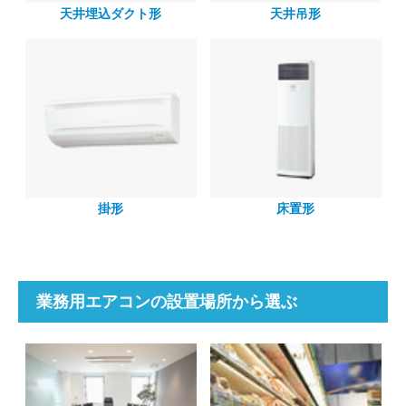
天井埋込ダクト形
天井吊形
掛形
床置形
業務用エアコンの設置場所から選ぶ