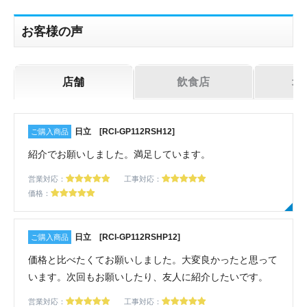
機器お見積り依頼
ご相談
お客様の声
その他
メッセージ
店舗
飲食店
オ
日立 [RCI-GP112RSH12]
紹介でお願いしました。満足しています。
営業対応：
工事対応：
価格：
日立 [RCI-GP112RSHP12]
価格と比べたくてお願いしました。大変良かったと思って
います。次回もお願いしたり、友人に紹介したいです。
営業対応：
工事対応：