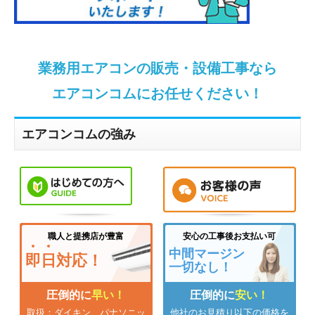
業務用エアコンの販売・設備工事なら
エアコンコムにお任せください！
エアコンコムの強み
職人と提携店が豊富
安心の工事後お支払い可
中間マージン
即
日
対応！
一切なし！
圧倒的に
早い！
圧倒的に
安い！
取扱：ダイキン、パナソニッ
他社のお見積り以下の価格を