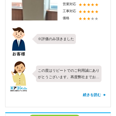
営業対応
★★★★★
お取り付けしたエアコンの調子はいか
工事対応
★★★★★
がでしょうか？お使い頂く中で何か気
価格
★★★
★★
になることや困ったことがございまし
たらご相談下さい。すぐにご対応いた
します。これからもエアコンコムをよ
ろしくお願いいたします。
※評価のみ頂きました
この度はリピートでのご利用誠にあり
がとうございます。再度弊社までお声
がけ頂けたこととても光栄に思いま
す。今回は東芝製エアコンの床置形・
続きを読む
6馬力の耐塩害地仕様の機器をお取り
付けさせて頂きました。弊社の対応に
ついて高評価を頂き、お客様にご満足
頂けたこと何より嬉しく思います。新