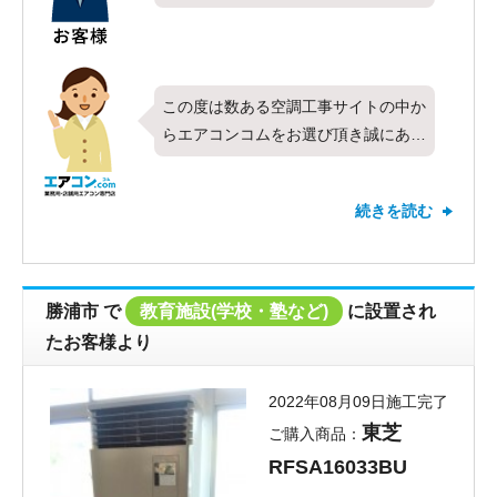
しました。やりとりがスムーズで良！
この度は数ある空調工事サイトの中か
らエアコンコムをお選び頂き誠にあり
がとうございます。今回は東芝製業務
用エアコンの天井カセット形4方向・
続きを読む
シングル・5馬力をお取り付けさせて
頂きました。全ての項目で満点の評価
を頂き、お客様にご満足頂けたことと
ても嬉しく感じております。対応や価
勝浦市
で
教育施設(学校・塾など)
に設置され
格についてお褒めのお言葉も頂き、あ
たお客様より
りがとうございます！初めて弊社をご
利用頂くお客様にも安心してお任せ頂
2022年08月09日施工完了
けるよう、社員全員が迅速かつ丁寧な
東芝
ご購入商品：
対応を心がけております。これからも
RFSA16033BU
全てのお客様にご満足頂けるよう一同
精進して参りたいと思います。新しく