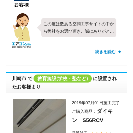
この度は数ある空調工事サイトの中か
ら弊社をお選び頂き、誠にありがとう
ございました。今回は、お客様にてご
用意頂いたダイキン製業務用エアコン
続きを読む
の天井カセット4方向・シングル・3
馬力のお取り付け工事をさせて頂きま
した。全ての項目で最高の評価を頂
き、お客様にご満足頂けたこと、とて
川崎市
で
教育施設(学校・塾など)
に設置され
も嬉しく思います。対応についてお褒
たお客様より
めのお言葉を頂き光栄です。夏場はお
急ぎのお客様から多数お声がけを頂く
2019年07月01日施工完了
ので、迅速かつ丁寧な対応を一同心が
ダイキ
ご購入商品：
けております。お取り付けしたエアコ
ン S56RCV
ンは快適にご使用頂けてますでしょう
か？また何かございましたらお気軽に
営業対応