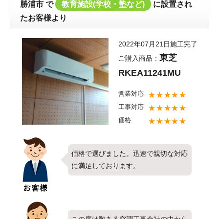
勝浦市
で
教育施設(学校・塾など)
に設置され
しくお取り付けしたエアコンは快適に
たお客様より
ご使用頂けてますでしょうか？弊社で
はお取り付けしたエアコンのクリーニ
2022年07月21日施工完了
ングやメンテナンス等も承っておりま
東芝
ご購入商品：
す。今後お使い頂く中で何か気になる
RKEA11241MU
点やお困りごとがございましたらすぐ
にご相談下さいませ。定期的に適切な
営業対応
★★★★★
お手入れをしていただくことで、長く
工事対応
★★★★★
快適にお使い頂ければ何よりでござい
価格
★★★★★
ます。今後ともエアコンコムをよろし
くお願いいたします。
価格で選びました。迅速で親切な対応
に満足しております。