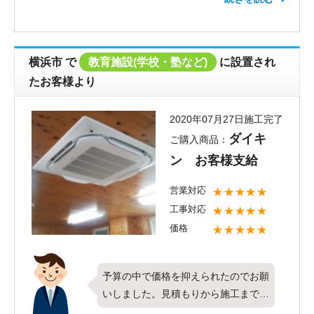
4方向形・シングル・6馬力をお取り
付けさせて頂きました。すべての項目
で最高評価を頂きお客様にご満足頂け
たこととても嬉しく思います。7～8
横浜市
で
教育施設(学校・塾など)
に設置され
月はお急ぎのお客様が多数いらっしゃ
たお客様より
いますので、いつも以上に迅速かつ丁
寧な対応を心がけております。これか
2020年07月27日施工完了
らも全てのお客様にご満足いただける
ダイキ
ご購入商品：
よう努めてまいりたいと思います。今
ン お客様支給
後ともエアコンコムをよろしくお願い
いたします。
営業対応
★★★★★
工事対応
★★★★★
価格
★★★★★
予算の中で価格を抑えられたのでお願
いしました。見積もりから施工までス
ムーズで良かったです。