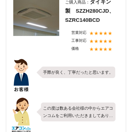
ダイキン
ご購入商品：
またのご利用、心からお待ち申し上げ
製 SZZH280CJD、
ております。
SZRC140BCD
営業対応
★★★★★
工事対応
★★★★★
価格
★★★★★
手際が良く、丁寧だったと思います。
この度は数ある会社様の中からエアコ
ンコムをご利用いただきましてありが
とうございました。今回はダイキン製
の業務用エアコン、天カセ4方向・ツ