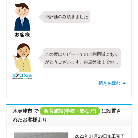
ます。
※評価のみ頂きました
この度はリピートでのご利用誠にあり
がとうございます。再度弊社までお声
がけ頂けたこと、とても嬉しく思いま
す。今回は東芝製業務用エアコンの4
続きを読む
方向天井カセット形・シングル・4馬
力をお取り付けさせて頂きました。新
しくお取り付けしたエアコンの調子は
いかがでしょうか？弊社ではお取り付
木更津市
で
教育施設(学校・塾など)
に設置さ
けしたエアコンのメンテナンスやク
れたお客様より
リーニングなども承っております。今
後お使い頂く中で冷暖房効率の低下や
2021年07月29日施工完了