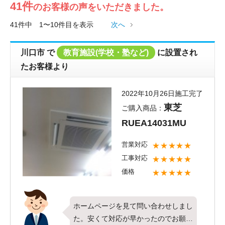
41件
のお客様の声をいただきました。
41件中 1〜10件目を表示
次へ
川口市
で
教育施設(学校・塾など)
に設置され
たお客様より
2022年10月26日施工完了
東芝
ご購入商品：
RUEA14031MU
営業対応
★★★★★
工事対応
★★★★★
価格
★★★★★
ホームページを見て問い合わせしまし
た。安くて対応が早かったのでお願い