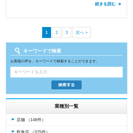
続きを読む
イン5馬力と、天吊形・ツイン10馬力
を設置させていただきました。全てに
おいて高評価を頂き、また嬉しいお言
葉も頂きありがとうございます。その
1
2
3
次へ >
後、空調機は快適にお使い頂けており
ますでしょうか？何かお気付きになら
れた点がございましたらお気軽に弊社
キーワードで検索
までご連絡ください。今後ともエアコ
お客様の声を、キーワードで検索することができます。
ンコムをどうぞよろしくお願いいたし
ます。
業種別一覧
店舗 （148件）
飲食店 （375件）