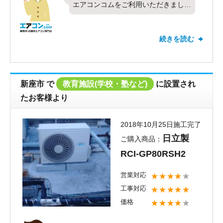
エアコンコムをご利用いただきまして
ありがとうございました。今回は東芝
製の業務用エアコン、天カセ4方向・
続きを読む
シングル・6馬力 を設置させていた
だきました。スタッフの対応について
お褒めのお言葉や、高評価を頂きとて
も嬉しく思います。その後、設置した
新座市
で
教育施設(学校・塾など)
に設置され
空調機は快適にお使い頂けております
たお客様より
でしょうか？何かお気付きになられた
点がございましたらお気軽に弊社まで
2018年10月25日施工完了
ご連絡ください。今後ともエアコンコ
日立製
ご購入商品：
ムをどうぞよろしくお願いいたしま
RCI-GP80RSH2
す。
営業対応
★★★★
★
工事対応
★★★★★
価格
★★★★
★