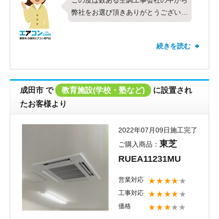
この度は数ある空調工事会社の中から
弊社をお選び頂きありがとうございま
した。以前より別現場でも弊社にお声
がけを頂いており、リピートでのご利
続きを読む
用とても嬉しく思います。今回は東芝
製業務用エアコンの壁掛形・シング
ル・4馬力と、他、全部で6台のエア
コンを全て耐塩害地仕様にてお取り付
成田市
で
教育施設(学校・塾など)
に設置され
けさせて頂きました。全ての項目で最
たお客様より
高の評価を頂き、お客様にご満足頂け
たこと何より嬉しく思います。これか
2022年07月09日施工完了
らも全てのお客様にご満足頂けるよう
東芝
ご購入商品：
社員一同精進して参りたいと思いま
RUEA11231MU
す。新しくお取り付けしたエアコンの
調子はいかがでしょうか？今後お使い
営業対応
★★★★
★
頂く中で何か気になる点やお困りごと
工事対応
★★★★
★
がございましたらお気軽にご相談くだ
価格
★★★
★★
さい。またのご利用をお待ちしており