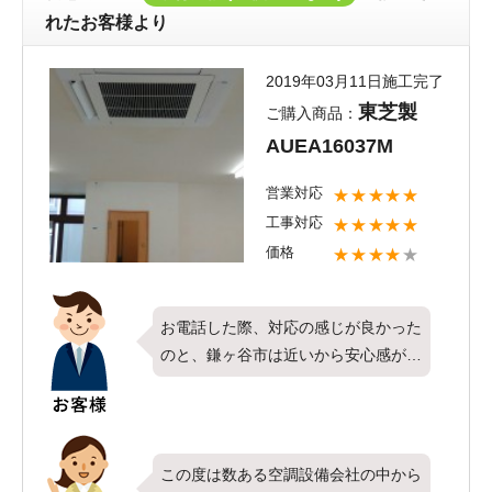
ず申し訳ございませんでした。一方
れたお客様より
で、工事の対応についてお褒めのお言
葉を頂き、ありがとうございます。社
2019年03月11日施工完了
員ひとりひとりが丁寧で迅速な対応を
東芝製
ご購入商品：
心がけておりますので、お客様にご満
AUEA16037M
足頂けてとても嬉しく思います。設置
させて頂いた機器はその後いかがで
営業対応
★★★★★
しょうか。また何かございましたら是
工事対応
★★★★★
非エアコンコムまでご相談下さい。
価格
★★★★
★
お電話した際、対応の感じが良かった
のと、鎌ヶ谷市は近いから安心感があ
るのでお願いしました。とても良かっ
たデス！ありがとうございました！
この度は数ある空調設備会社の中から