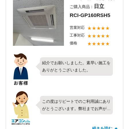
何か困ったことがございましたらお気
日立
ご購入商品：
軽にご相談下さい。すぐにご対応させ
RCI-GP160RSH5
て頂きます。またのご利用をお待ちし
ております。
営業対応
★★★★★
工事対応
★★★★★
価格
★★★★★
紹介でお願いしました。素早い施工を
ありがとうございました。
この度はリピートでのご利用誠にあり
がとうございます。弊社までお声がけ
頂けたこと、光栄に思います。今回は
日立製業務用エアコンの天井カセット
続きを読む