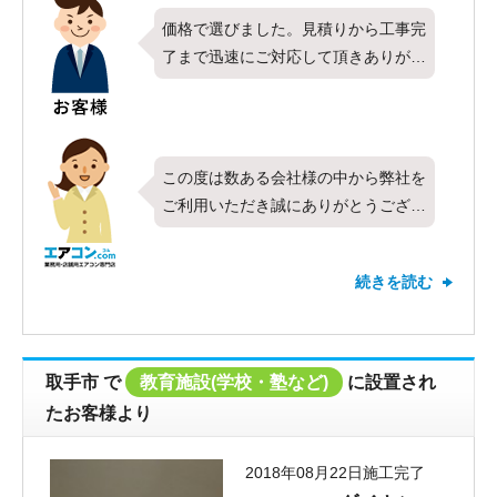
価格で選びました。見積りから工事完
了まで迅速にご対応して頂きありがと
うございました。
この度は数ある会社様の中から弊社を
ご利用いただき誠にありがとうござい
ます。今回は日立製の業務用エアコ
ン、天カセ4方向・3馬力を設置させ
続きを読む
ていただきました。迅速かつ丁寧な対
応を心がけておりますので、お客様に
ご満足頂けてとても嬉しく思います。
また利用したい、と多くのお客様に
取手市
で
教育施設(学校・塾など)
に設置され
思っていただけるようこれからも努め
たお客様より
てまいります。設置した機器について
何かお困りごとがございましたらお気
2018年08月22日施工完了
軽にご連絡いただければと思います。