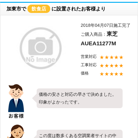
たこと何より嬉しく思います。これから
加東市で
飲食店
に設置されたお客様より
も全てのお客様にご満足頂けるよう社員
一同努めて参りたいと思います。新しく
2018年04月07日施工完了
お取り付けしたエアコンは快適にご使用
東芝
ご購入商品：
頂けてますでしょうか？弊社では設置し
AUEA11277M
たエアコンのメンテナンスや分解洗浄な
ども承っております。今後お使い頂く中
営業対応
★★★★★
で何か気になることやお困りごと、疑問
工事対応
★★★★★
に思うことなどございましたらお気軽に
価格
★★★★★
ご相談下さい。またのご利用を心よりお
待ちしております。
価格の安さと対応の早さで決めました。
印象がよかったです。
この度は数多くある空調業者サイトの中