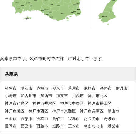
兵庫県内では、次の市町村での施工に対応しています。
兵庫県
相生市
明石市
赤穂市
朝来市
芦屋市
尼崎市
淡路市
伊丹市
小野市
加古川市
加西市
加東市
川西市
神戸市北区
神戸市須磨区
神戸市垂水区
神戸市中央区
神戸市長田区
神戸市灘区
神戸市西区
神戸市東灘区
神戸市兵庫区
篠山市
三田市
宍粟市
洲本市
高砂市
宝塚市
たつの市
丹波市
豊岡市
西宮市
西脇市
姫路市
三木市
南あわじ市
養父市