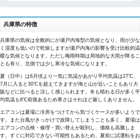
兵庫県の特徴
兵庫県の気候は全般的にが瀬戸内海型の気候となり、雨が少な
く湿度も低いので乾燥しますが瀬戸内海の影響を受け比較的温
暖な気候となります。ただし梅雨時期は局地的な大雨が降るこ
とも有り、北側では少し寒冷な気候になります。
夏（日中）は6月頃より一気に気温があがり平均気温は27℃、
7月に入ると30℃を超えてきますが海と山が近いこともあり大
阪などに比べると涼しく感じられます。冬も晴れる日が多く平
均気温も8℃前後あるため寒さはそれほど厳しくありません。
エアコンは夏場に冷房をつけてから気づくケースが多いようで
す。また台風がきっかけで故障してしまうことも多く、夏場は
エアコンの点検・修理・買い替えが殺到し、価格も高騰しま
す。すぐに対応できない可能性もあるため、夏前に試運転をお