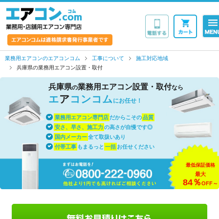
業務用・店舗用エア
業務用エアコンのエアコンコム
工事について
施工対応地域
兵庫県の業務用エアコン設置・取付
兵庫県
業務用エアコン設置・取付
の
なら
エ
ア
コンコム
にお任せ！
業務用エアコン専門店
だからこその
品質
安さ、早さ、施工力
の高さが自慢です◎
国内メーカー
全て取扱いあり
付帯工事
もまるっと
一括
お任せください
最低保証価格
最大
84％
OFF～