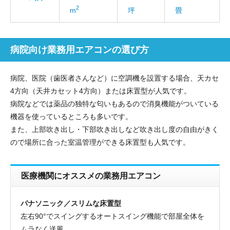
2
m
坪
畳
病院向け業務用エアコンの選び方
病院、医院（歯医者さんなど）に空調機を設置する場合、天カセ
4方向（天井カセット4方向）または床置型が人気です。
病院などでは薬品の独特な匂いもあるので消臭機能がついている
機器を使っているところも多いです。
また、上部吹き出し・下部吹き出しなど吹き出し度の自由がきく
ので場所に合った室温管理ができる床置型も人気です。
医療機関にオススメの業務用エアコン
パナソニック／スリムな床置型
左右90°でスイングするオートスイング機能で部屋全体を
ムラなく送風。