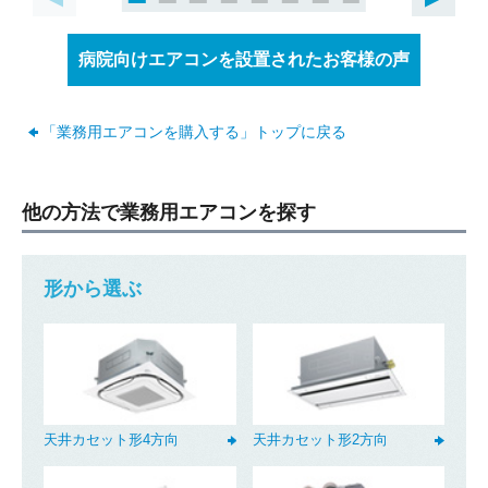
快適にご使用頂けてますでしょうか？
弊社では設置したエアコンのメンテナ
病院向けエアコンを設置されたお客様の声
折り返しのご連絡
お電話
ンスや分解洗浄なども承っておりま
(ご選択ください)
メール
す。今後お使い頂く中で何か気になる
「業務用エアコンを購入する」トップに戻る
ことやお困りごと、疑問に思うことな
どございましたらお気軽にご相談下さ
送信する
い。またのご利用を心よりお待ちして
他の方法で業務用エアコンを探す
おります。
形から選ぶ
天井カセット形4方向
天井カセット形2方向