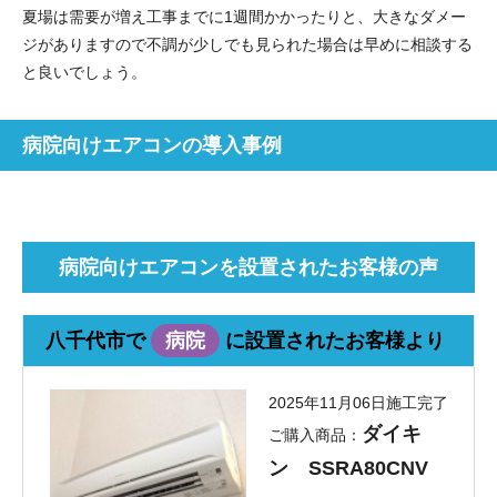
夏場は需要が増え工事までに1週間かかったりと、大きなダメー
ジがありますので不調が少しでも見られた場合は早めに相談する
と良いでしょう。
お名前
電話番号
病院向けエアコンの導入事例
メールアドレス
お問合せ内容
工事お見積り依頼
(ご選択ください)
病院向けエアコンを設置されたお客様の声
機器お見積り依頼
ご相談
その他
八千代市で
病院
に設置されたお客様より
メッセージ
2025年11月06日施工完了
ダイキ
ご購入商品：
ン SSRA80CNV