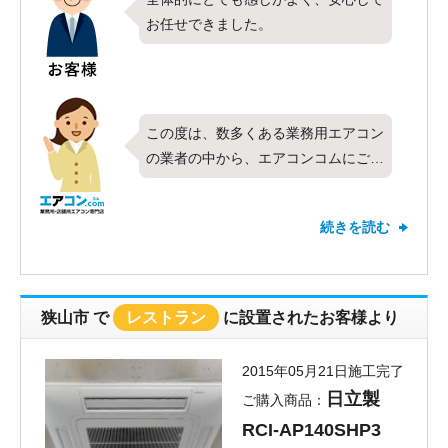
お任せできました。
この度は、数多くある業務用エアコン
の業者の中から、エアコンコムにご用
命頂きまして、ありがとうございま
す。
続きを読む
今回各種施設様に、日立製業務用エア
コン、壁掛け、2.3馬力の取り付け工
事を行わせて頂きました。
安心してお任せできた、と言うお褒め
狭山市
で
レストラン
に設置されたお客様より
のお言葉、ありがとうございます。
弊社、電話営業はもちろん、施工工事
2015年05月21日施工完了
の担当者の教育も行っております。
日立製
ご購入商品：
工事も丁寧且スピーディーを心がけて
RCI-AP140SHP3
おります。