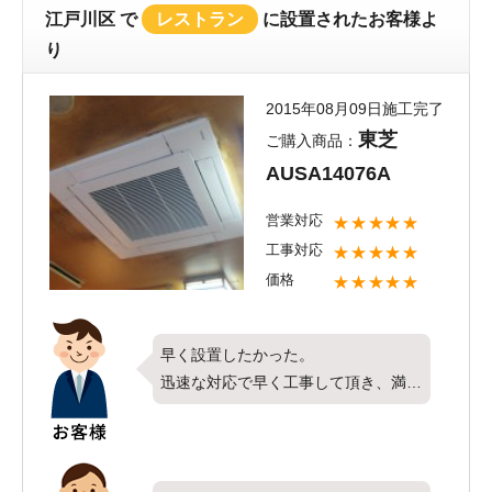
取り付け工事後のエアコンの調子はい
江戸川区
で
レストラン
に設置されたお客様よ
かがでしょうか？
り
弊社、アフターサービスも行っており
ますので今後業務用エアコンに不具合
2015年08月09日施工完了
が生じた際は、ぜひエアコンコムまで
東芝
ご購入商品：
よろしくお願い致します。
AUSA14076A
営業対応
★★★★★
工事対応
★★★★★
価格
★★★★★
早く設置したかった。
迅速な対応で早く工事して頂き、満足
してます。