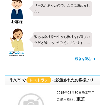
リースがあったので、ここに決めまし
た。
数ある会社様の中から弊社をお選びい
ただき誠にありがとうございます。
今回は業務用エアコンのダイキン製・
天吊り５馬力を設置させて頂きまし
続きを読む
た。
その後、快適にお使い頂けてますで
しょうか？？
弊社はリース契約を得意としています
牛久市
で
レストラン
に設置されたお客様より
ので、お客様にご満足して頂き、とて
も嬉しく思っております。なにか不具
2015年03月30日施工完了
合など、お気付きになられたことがご
東芝
ご購入商品：
ざいましたら担当者までお気軽にご連