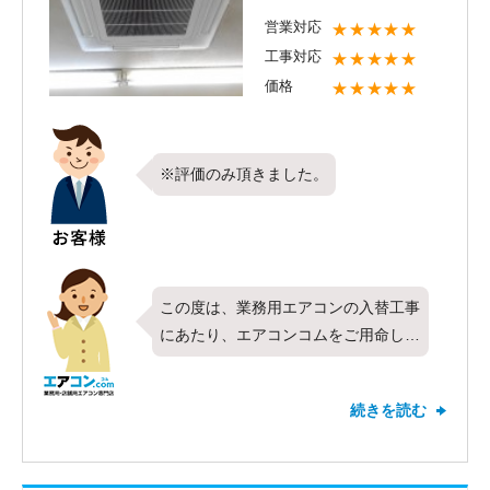
また、スピーディーな工事以外に、美
営業対応
★★★★★
しい施工も大切にしております。
工事対応
★★★★★
施工工事時間がどんなに早くでも、仕
価格
★★★★★
上がりが美しくなければ、お客様もご
納得いかないと思います。
施工工事後の仕上がりを美しくし、工
※評価のみ頂きました。
事時間も短い工事を心がけておりま
す。
今後とも精進してまいりますので、ま
た機会がございましたらエアコンコム
にご用命ください。
この度は、業務用エアコンの入替工事
にあたり、エアコンコムをご用命して
くださりありがとうございます。
今回各種店舗様に日立製業務用エアコ
続きを読む
ン、天カセ４方向、５馬力シングルの
付け替え工事を行わせていただきまし
た。