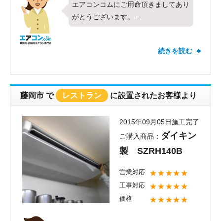
エアコンコムにご用命頂きましてあり
がとうございます。
今回、飲食店様に、東芝製、天カセ４
方向、５馬力シングル、を入替工事さ
続きを読む
せて頂きました。
お客様のご希望に答えられるよう、機
器、施工担当者の手配をし、無事ご希
望通りに施工工事できてよかったで
藤岡市
で
レストラン
に設置されたお客様より
す。
お客様にも、施工時間や空調機器の件
2015年09月05日施工完了
で協力して頂き、ありがとうございま
ダイキン
ご購入商品：
した。
製 SZRH140B
弊社、スピードには自信がありますの
で、機会がありましたらご連絡、お待
営業対応
★★★★★
ちしております。
工事対応
★★★★★
価格
★★★★★