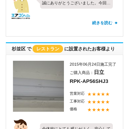
誠にありがとうございました。今回は
ダイキン製の天吊型、10馬力のツイ
ンを設置させていただきました。価格
続きを読む
や対応について嬉しいお言葉ありがと
うございます。その後、取り付けをし
た空調機は快適にお使い頂けておりま
すでしょうか？今後お使いになる上で
杉並区
で
レストラン
に設置されたお客様より
ご不明点やトラブルなど、小さなこと
でも構いませんので何かありました際
2015年06月24日施工完了
はオペレーターまでお問い合わせくだ
日立
ご購入商品：
さい。またのご利用、お待ちしており
RPK-AP56SHJ3
ます。
営業対応
★★★★★
工事対応
★★★★★
価格
★★★★★
全体的にとても感じがよく、安心して