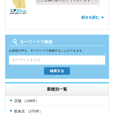
今回は業務用エアコンの天カセ4方向
を設置させて頂きました。
続きを読む
弊社の工事士はスピーディーかつ丁寧
な施工を得意としています。お客様に
ご満足して頂き、とても嬉しく思って
おります。なにか不具合など、お気付
キーワードで検索
きになられたことがございましたら担
当者までお気軽にご連絡ください。今
お客様の声を、キーワードで検索することができます。
後ともエアコンコムをよろしくお願い
申し上げます。
業種別一覧
店舗 （148件）
飲食店 （375件）