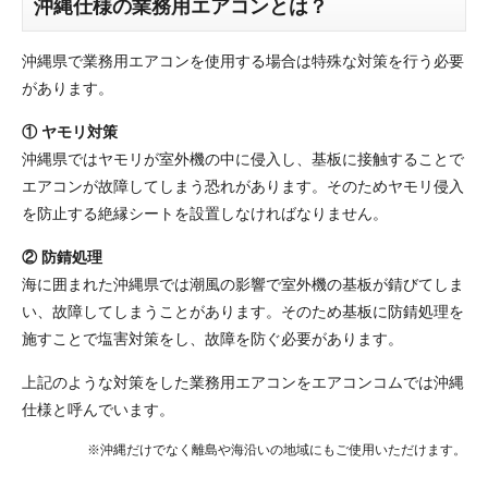
沖縄仕様の業務用エアコンとは？
沖縄県で業務用エアコンを使用する場合は特殊な対策を行う必要
があります。
① ヤモリ対策
沖縄県ではヤモリが室外機の中に侵入し、基板に接触することで
エアコンが故障してしまう恐れがあります。そのためヤモリ侵入
を防止する絶縁シートを設置しなければなりません。
② 防錆処理
海に囲まれた沖縄県では潮風の影響で室外機の基板が錆びてしま
い、故障してしまうことがあります。そのため基板に防錆処理を
施すことで塩害対策をし、故障を防ぐ必要があります。
上記のような対策をした業務用エアコンをエアコンコムでは沖縄
仕様と呼んでいます。
※沖縄だけでなく離島や海沿いの地域にもご使用いただけます。