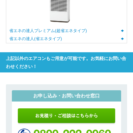
省エネの達人プレミアム(超省エネタイプ)
省エネの達人(省エネタイプ)
上記以外のエアコンもご用意が可能です。お気軽にお問い合
わせください！
折り返しのご連絡
お電話
(ご選択ください)
メール
お申し込み・お問い合わせ窓口
送信する