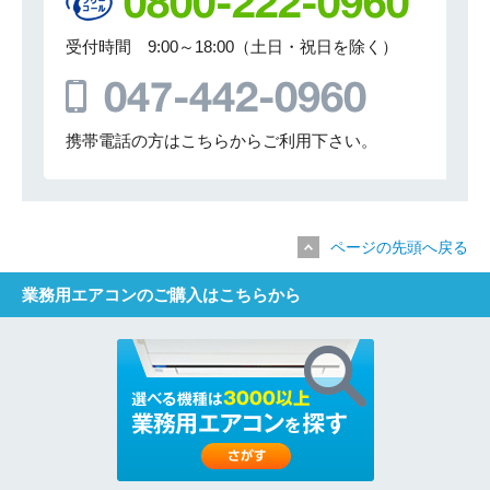
受付時間 9:00～18:00（土日・祝日を除く）
携帯電話の方はこちらからご利用下さい。
ページの先頭へ戻る
業務用エアコンのご購入はこちらから