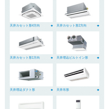
天井カセット形4方向
天井カセット形2方向
天井カセット形1方向
天井埋込ビルトイン形
天井埋込ダクト形
天井吊形