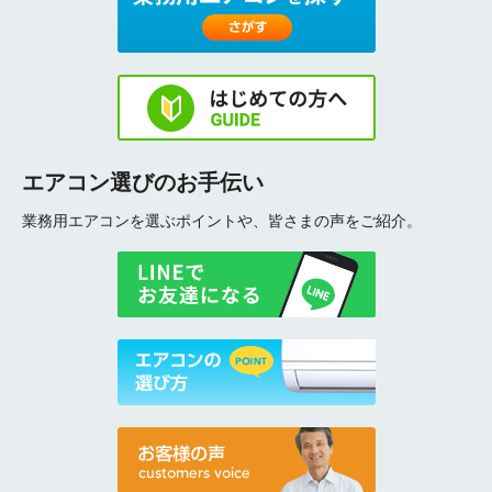
エアコン選びのお手伝い
業務用エアコンを選ぶポイントや、皆さまの声をご紹介。