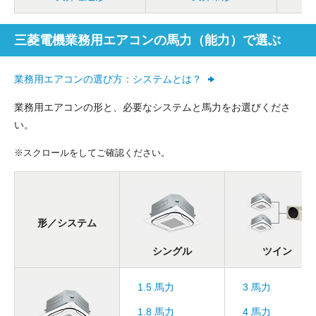
三菱電機業務用エアコンの馬力（能力）で選ぶ
業務用エアコンの選び方：システムとは？
業務用エアコンの形と、必要なシステムと馬力をお選びくださ
い。
※スクロールをしてご確認ください。
形／システム
シングル
ツイン
1.5 馬力
3 馬力
1.8 馬力
4 馬力