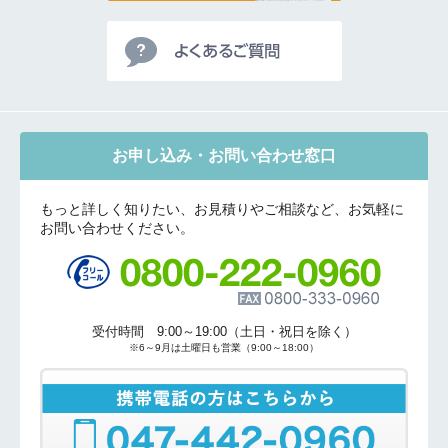
お申し込み・お問い合わせ窓口
もっと詳しく知りたい、お見積りやご相談など、お気軽に
お問い合わせください。
受付時間 9:00～19:00（土日・祝日を除く）
※6～9月は土曜日も営業（9:00～18:00）