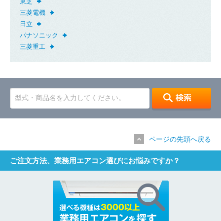
東芝
三菱電機
日立
パナソニック
三菱重工
ページの先頭へ戻る
ご注文方法、業務用エアコン選びにお悩みですか？