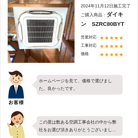
頂けてとても嬉しく思います。新しいエ
2024年11月12日施工完了
アコンでこれからの季節も快適にお過ご
ダイキ
ご購入商品：
しいただければ何よりです。今後お使い
ン SZRC80BYT
頂く中で何か気になることやお困りごと
がございましたらすぐにご相談くださ
営業対応
★★★★★
い。またのご利用を心よりお待ちしてお
工事対応
★★★★★
ります。
価格
★★★★★
ホームページを見て、価格で選びまし
た。良かったです。
この度は数ある空調工事会社の中から弊
社をお選び頂きありがとうございまし
た。今回はダイキン製業務用エアコンの