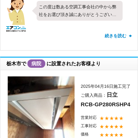
この度は数ある空調工事会社の中から弊
社をお選び頂き誠にありがとうございま
す。今回は日立製業務用エアコンの天井
カセット形4方向・シングル・4馬力をお
続きを読む
取り付けさせて頂きました。すべての項
目で高評価を頂きお客様にご満足頂けた
こと何より嬉しく思います。新しくお取
り付けしたエアコンは快適にご使用頂け
栃木市で
病院
に設置されたお客様より
てますでしょうか？弊社では設置したエ
アコンのメンテナンスや分解洗浄なども
承っております。今後お使い頂く中で何
2025年04月16日施工完了
か気になることやお困りごと、疑問に思
日立
ご購入商品：
うことなどございましたらお気軽にご相
RCB-GP280RSHP4
談下さい。またのご利用を心よりお待ち
しております。
営業対応
★★★★★
工事対応
★★★★★
価格
★★★★★