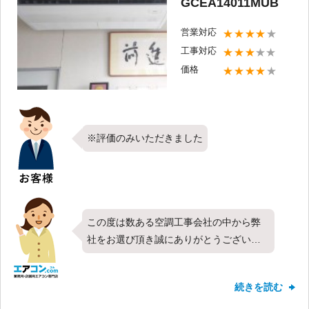
GCEA14011MUB
営業対応
★★★★
★
工事対応
★★★
★★
価格
★★★★
★
※評価のみいただきました
この度は数ある空調工事会社の中から弊
社をお選び頂き誠にありがとうございま
した。今回は東芝製業務用エアコンの天
井吊形・シングル・5馬力をお取り付けさ
続きを読む
せて頂きました。新しくお取り付けさせ
て頂いたエアコンの調子はいかがでしょ