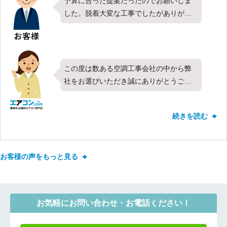
予算に合った提案だったのでお願いしま
した。脱着大変な工事でしたがありがと
うございました。商品も満足です。
この度は数ある空調工事会社の中から弊
社をお選びいただき誠にありがとうござ
います。今回は東芝製の天井吊形・シン
グル・4馬力をお取り付けさせて頂きまし
続きを読む
た。対応や価格など、すべての項目で最
高の評価を頂きお客様にご満足頂けたこ
ととても嬉しく思います。これからもす
お客様の声をもっと見る
べてのお客様にご満足頂けるよう、迅速
かつ丁寧な対応を心がけて参りたいと思
います。新しくお取り付けしたエアコン
は快適にご使用頂けてますでしょうか？
お気軽にお問い合わせ・お電話ください！
弊社ではお取り付けしたエアコンのアフ
ターメンテナンスやクリーニングなども