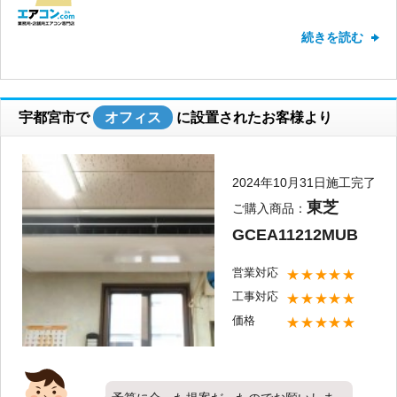
天井カセット形4方向・シングル・3馬力
続きを読む
をお取り付けさせて頂きました。価格に
ついて、お客様にご満足頂けたこととて
も嬉しく思います。これからも全てのお
客様にご満足頂けるご提案が出来るよう
宇都宮市で
オフィス
に設置されたお客様より
頑張って参りたいと思います。新しくお
取り付けしたエアコンの調子はいかがで
しょうか？弊社ではお取り付けしたエア
2024年10月31日施工完了
コンのメンテナンスやクリーニングなど
東芝
ご購入商品：
も承っておりますので、今後お使い頂く
GCEA11212MUB
中で何か気になることやお困りごとがご
ざいましたら弊社までご相談下さいま
営業対応
★★★★★
せ。すぐにご対応致します。またのご利
工事対応
★★★★★
用心よりお待ちしております。
価格
★★★★★