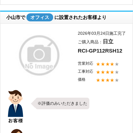
うか？弊社ではお取り付けしたエアコン
のメンテナンスやクリーニングなども
小山市で
オフィス
に設置されたお客様より
承っております。今後お使い頂く中で何
か気になることやお困りごとがございま
2026年03月24日施工完了
したらご相談下さいませ。すぐにご対応
日立
ご購入商品：
させて頂きます。またのご利用を心より
RCI-GP112RSH12
お待ちしております。
営業対応
★★★★
★
工事対応
★★★★
★
価格
★★★★
★
※評価のみいただきました