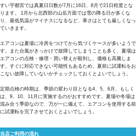
すい宇都宮では真夏日日数が7月に16日、8月で21日程度とな
お名前
ります。 1月から北西部の山岳方面では雪の降る日が多くな
り、最低気温がマイナスになるなど、寒さはとても厳しくなっ
電話番号
ていきます。
メールアドレス
エアコンは夏場に冷房をつけてから気づくケースが多いようで
お問合せ内容
す。また台風がきっかけで故障してしまうことも多く、夏場は
工事お見積り依頼
(ご選択ください)
エアコンの点検・修理・買い替えが殺到し、価格も高騰しま
機器お見積り依頼
す。すぐに対応できない可能性もあるため、夏前に試運転をお
ご相談
こない故障していないかチェックしておくとよいでしょう。
その他
定期点検の時期は、季節の変わり目となる4、5、6月、もしく
メッセージ
は、9、10、11月に実施するのがおすすめです。夏場や冬場は
混み合う季節なので、万が一に備えて、エアコンを使用する前
に試運転を完了させておくとよいでしょう。
当店ご利用の流れ