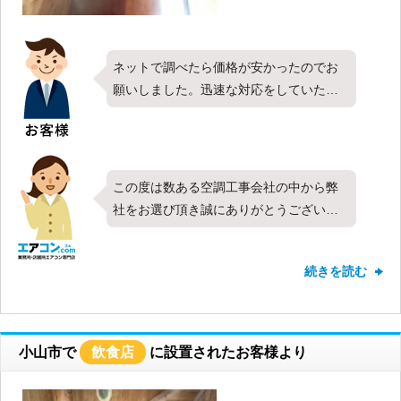
ネットで調べたら価格が安かったのでお
願いしました。迅速な対応をしていただ
き大変満足しました。壁面の仕上がりも
心配でしたが以前と分からないくらいに
修復してもらったので嬉しかったです。
この度は数ある空調工事会社の中から弊
社をお選び頂き誠にありがとうございま
す。今回は日立製業務用エアコンの天井
埋込ビルトイン形・同時ツイン・10馬力
続きを読む
をお取り付けさせて頂きました。対応や
価格など全ての項目で最高の評価を頂き
ありがとうございます。ビルトイン本体
の入替のため、壁面を一度解体し、取り
小山市で
飲食店
に設置されたお客様より
付け後に復旧するという少し大がかりな
作業となりましたが、仕上がりにご満足