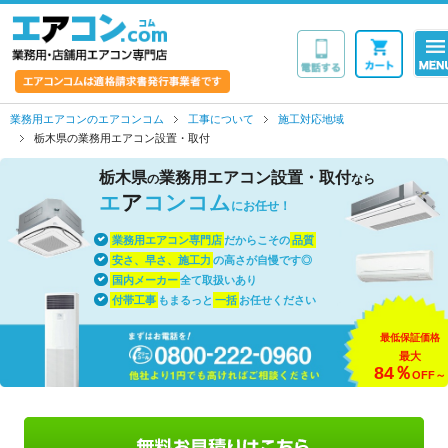
業務用・店舗用エア
業務用エアコンのエアコンコム
工事について
施工対応地域
栃木県の業務用エアコン設置・取付
栃木県
業務用エアコン設置・取付
の
なら
エ
ア
コンコム
にお任せ！
業務用エアコン専門店
だからこその
品質
安さ、早さ、施工力
の高さが自慢です◎
国内メーカー
全て取扱いあり
付帯工事
もまるっと
一括
お任せください
最低保証価格
最大
84％
OFF～