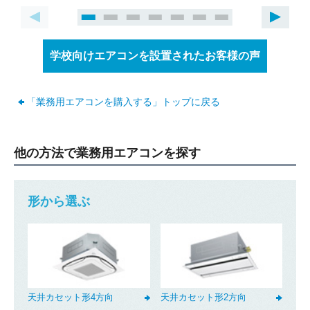
を頂き、お客様にご満足頂けたことと
ても嬉しく感じております。対応や価
格についてお褒めのお言葉も頂き、あ
りがとうございます！初めて弊社をご
折り返しのご連絡
学校向けエアコンを設置されたお客様の声
お電話
(ご選択ください)
利用頂くお客様にも安心してお任せ頂
メール
けるよう、社員全員が迅速かつ丁寧な
「業務用エアコンを購入する」トップに戻る
対応を心がけております。これからも
全てのお客様にご満足頂けるよう一同
送信する
精進して参りたいと思います。新しく
他の方法で業務用エアコンを探す
お取り付けしたエアコンの調子はいか
がでしょうか？お使い頂く中で何か気
になることや困ったことがございまし
形から選ぶ
たらご相談下さい。すぐにご対応いた
します。これからもエアコンコムをよ
ろしくお願いいたします。
天井カセット形4方向
天井カセット形2方向