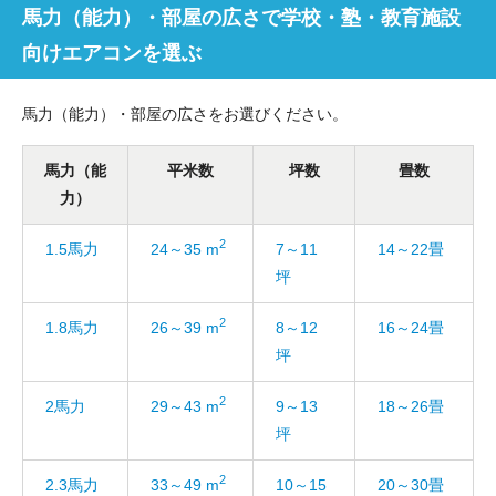
馬力（能力）・部屋の広さで学校・塾・教育施設
向けエアコンを選ぶ
馬力（能力）・部屋の広さをお選びください。
馬力（能
平米数
坪数
畳数
力）
2
1.5馬力
24～35 m
7～11
14～22畳
坪
2
1.8馬力
26～39 m
8～12
16～24畳
坪
2
2馬力
29～43 m
9～13
18～26畳
坪
2
2.3馬力
33～49 m
10～15
20～30畳