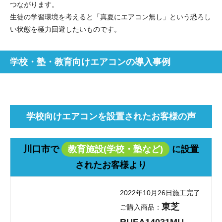
つながります。
生徒の学習環境を考えると「真夏にエアコン無し」という恐ろし
い状態を極力回避したいものです。
お名前
学校・塾・教育向けエアコンの導入事例
電話番号
メールアドレス
お問合せ内容
工事お見積り依頼
学校向けエアコンを設置されたお客様の声
(ご選択ください)
機器お見積り依頼
ご相談
川口市で
教育施設(学校・塾など)
に設置
その他
されたお客様より
メッセージ
2022年10月26日施工完了
東芝
ご購入商品：
RUEA14031MU