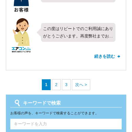
この度はリピートでのご利用誠にあり
がとうございます。再度弊社までお声
がけ頂けたこととても光栄に思いま
す。今回は東芝製業務用エアコンの壁
続きを読む
掛形・シングル・3馬力を２セット
と、1.5馬力を1セットお取り付けさせ
て頂きました。対応や価格についてお
褒めのお言葉を頂戴しありがとうござ
1
2
3
次へ >
います。これからもお客様にご満足頂
けるよう社員一同精進し頑張って参り
たいと思います。新しくお取り付けし
キーワードで検索
たエアコンの調子はいかがでしょう
お客様の声を、キーワードで検索することができます。
か？快適にご使用頂けていれば何より
でございます。今後お使い頂く中で何
かお困りごとがございましたらお気軽