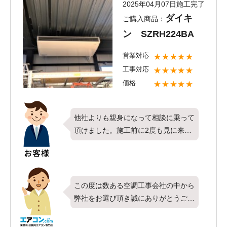
2025年04月07日施工完了
からも全てのお客様にご満足頂けるよ
ダイキ
ご購入商品：
う社員全員で頑張って参りたいと思い
ン SZRH224BA
ます。新しくお取り付けしたエアコン
は快適にご使用頂けてるでしょうか？
営業対応
★★★★★
また何かお困りのことがございました
工事対応
★★★★★
らお気軽にご相談ください。今後とも
価格
★★★★★
エアコンコムをよろしくお願いいたし
ます。
他社よりも親身になって相談に乗って
頂けました。施工前に2度も見に来て
いただき、施工時も物がいっぱいの中
施工していただき、大変助かりまし
た。
この度は数ある空調工事会社の中から
弊社をお選び頂き誠にありがとうござ
います。今回はダイキン製業務用エア
コンの天井吊形・シングル・8馬力を