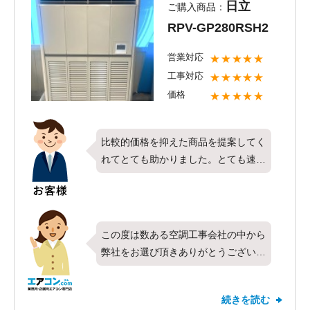
日立
ご購入商品：
RPV-GP280RSH2
営業対応
★★★★★
工事対応
★★★★★
価格
★★★★★
比較的価格を抑えた商品を提案してく
れてとても助かりました。とても速い
対応で助かりました。
この度は数ある空調工事会社の中から
弊社をお選び頂きありがとうございま
した。今回は日立製業務用エアコンの
床置形・シングル・10馬力をお取り
続きを読む
付けさせて頂きました。すべての項目