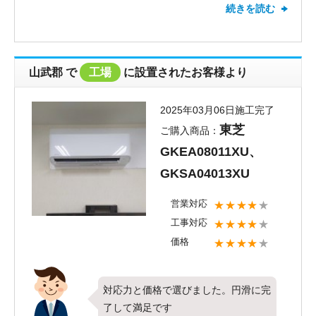
続きを読む
お取り付けさせて頂きました。全ての
項目で最高の評価を頂きありがとうご
ざいます。お客様にご満足頂けて何よ
り嬉しく思います。弊社ではエアコン
山武郡 で
工場
に設置されたお客様より
工事のベテラン社員が現地調査にお伺
いさせて頂きますので、お客様のご希
2025年03月06日施工完了
望に沿う形で最大限のご提案を出来る
東芝
ご購入商品：
ことが強みの一つでございます。その
GKEA08011XU、
点が決め手になったとのお言葉とても
嬉しく思います。新しくお取り付けし
GKSA04013XU
たエアコンでこれからの季節を快適に
営業対応
★★★★
★
お過ごしいただければ何よりでござい
工事対応
★★★★
★
ます。また何かお困りごとがございま
したらお気軽にご相談ください。今後
価格
★★★★
★
ともエアコンコムをよろしくお願いい
たします。
対応力と価格で選びました。円滑に完
了して満足です