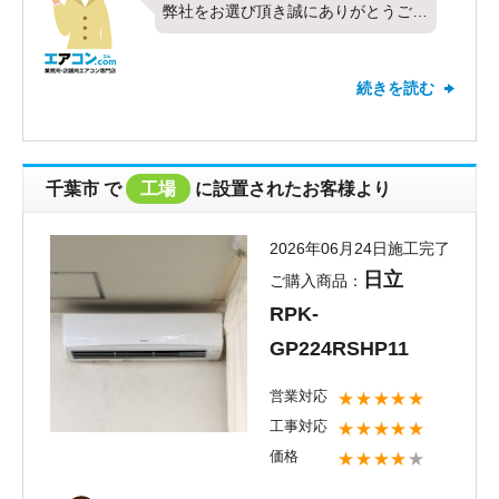
弊社をお選び頂き誠にありがとうござ
いました。今回は日立製業務用エアコ
ンの床置形・シングル・5馬力をお取
続きを読む
り付けさせて頂きました。すべての項
目で最高の評価を頂き、お客様にご満
足頂けたこととても嬉しく思います。
対応や価格についてお褒めのお言葉を
千葉市
で
工場
に設置されたお客様より
頂戴しありがとうございます。これか
らも全てのお客様にご満足頂けるよう
2026年06月24日施工完了
社員一同精進して参りたいと思いま
日立
ご購入商品：
す。お取り付けしたエアコンの調子は
RPK-
いかがでしょうか？お使い頂く中で気
になることやお困りごとがございまし
GP224RSHP11
たらお気軽にご相談くださいませ。今
営業対応
★★★★★
後ともエアコンコムをよろしくお願い
工事対応
★★★★★
いたします。
価格
★★★★
★