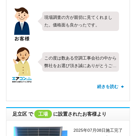
非一度ご検討ください。またのご利用
をお待ちしております。
現場調査の方が親切に見てくれまし
た。価格面も良かったです。
この度は数ある空調工事会社の中から
弊社をお選び頂き誠にありがとうござ
います。今回は日立製業務用エアコン
の床置形・シングル・10馬力を計4台
続きを読む
お取付けさせて頂きました。対応につ
いて、高評価とお褒めのお言葉を頂き
ありがとうございます。お客様にご満
足頂けたこと何より嬉しく思います。
足立区
で
工場
に設置されたお客様より
これからも全てのお客様にご満足頂け
るよう社員一同頑張って参りたいと思
2025年07月08日施工完了
います。