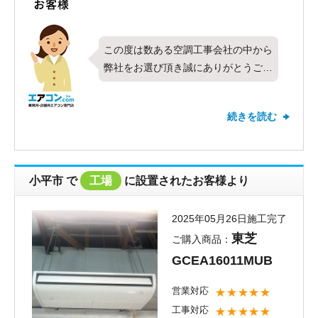
この度は数ある空調工事会社の中から
弊社をお選び頂き誠にありがとうござ
いました。今回は三菱電機製業務用エ
アコンの床置形・シングル・10馬力
続きを読む
をお取り付けさせて頂きました。すべ
ての項目で最高の評価を頂き、お客様
にご満足頂けたこと何より嬉しく思い
ます。新しくお取り付けしたエアコン
小平市
で
工場
に設置されたお客様より
でこれからの季節も快適にお過ごし頂
ければ何よりです。弊社ではお取り付
2025年05月26日施工完了
けしたエアコンのメンテナンスやク
東芝
ご購入商品：
リーニングも受けた舞っております。
GCEA16011MUB
今後お使い頂く中で気になることやお
困りごとが出て来ましたらご相談くだ
営業対応
★★★★★
さい。またのご利用をお待ちしており
工事対応
★★★★★
ます。