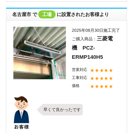
様にご満足頂けたこととても嬉しく思
います。お褒めのお言葉もたくさん頂
名古屋市 で
工場
に設置されたお客様より
戴しありがとうございます。これから
も全てのお客様にご満足頂けるよう社
2025年08月30日施工完了
員一同頑張って参りたいと思います。
三菱電
ご購入商品：
新しくお取り付けしたエアコンの調子
機 PCZ-
はいかがでしょうか？快適にご使用頂
けていれば何よりです。今後お使い頂
ERMP140H5
く中で何かお困りごとがございました
営業対応
★★★★★
らご相談ください。またのご利用を心
工事対応
★★★★★
よりお待ちしております。
価格
★★★★★
早くて良かったです