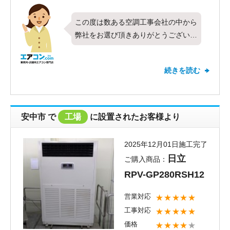
この度は数ある空調工事会社の中から
弊社をお選び頂きありがとうございま
す。今回は三菱電機製業務用エアコン
の厨房用天吊形・シングル・5馬力を
続きを読む
お取り付けさせて頂きました。対応や
価格などすべての項目で最高の評価を
頂き、お客様にご満足頂けたこととて
も嬉しく思います。お褒めのお言葉も
安中市
で
工場
に設置されたお客様より
頂戴しありがとうございます。これか
らも全てのお客様にご満足いただける
2025年12月01日施工完了
よう社員一同がんばって参りたいと思
日立
ご購入商品：
います。新しくお取り付けしたエアコ
RPV-GP280RSH12
ンで1年を快適にお過ごしいただけた
ら何よりです。また、弊社ではお取り
営業対応
★★★★★
付けしたエアコンのお掃除なども承っ
工事対応
★★★★★
ております。今後お使い頂く中で、冷
価格
★★★★
★
暖房効率の低下を感じられましたら是