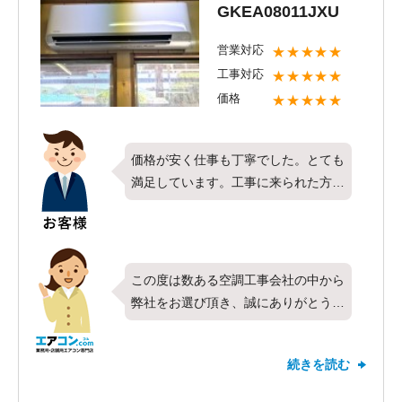
GKEA08011JXU
い頂く中でお困りごとなどがございま
したらお気軽にご相談下さいませ。今
営業対応
★★★★★
後ともエアコンコムをよろしくお願い
工事対応
★★★★★
します。
価格
★★★★★
価格が安く仕事も丁寧でした。とても
満足しています。工事に来られた方々
もとても素晴らしい仕事内容でした。
次回も利用させてもらいたいと思いま
す。
この度は数ある空調工事会社の中から
弊社をお選び頂き、誠にありがとうご
ざいます。今回は東芝製業務用エアコ
ンの壁掛形・シングル・3馬力をお取
続きを読む
付けさせて頂きました。対応や価格な
ど全ての項目で最高の評価を頂きお客