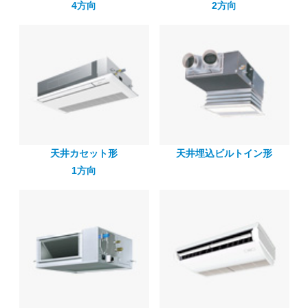
4方向
2方向
天井カセット形
天井埋込ビルトイン形
1方向