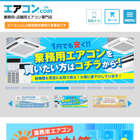
業務用・店舗用エア
1
2
3
4
5
6
7