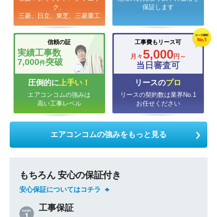
ク、
保証します
三菱、日立、東芝、三菱重工
信頼の証
工事費もリース可
5,000
実績工事数
月々
円～
7,000
突破
件
当日審査可
圧倒的に
上手い！
リースの
プロ
エアコンコムの強みは
リースの契約数は業界No.1
高い工事レベル
お任せください
エアコンコムの強みをもっと見る
もちろん 安心の保証付き
安心保証についてはコチラ
工事保証