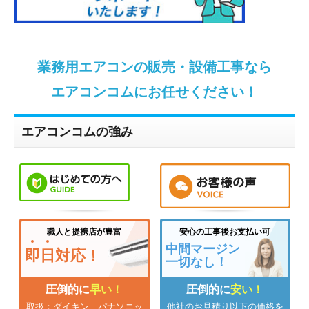
業務用エアコンの販売・設備工事なら
エアコンコムにお任せください！
エアコンコムの強み
職人と提携店が豊富
安心の工事後お支払い可
中間マージン
即
日
対応！
一切なし！
圧倒的に
早い！
圧倒的に
安い！
取扱：ダイキン、パナソニッ
他社のお見積り以下の価格を