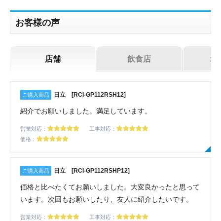
機器お見積り依頼
ご相談
お客様の声
その他
メッセージ
店舗
飲食店
オ
日立 [RCI-GP112RSH12]
紹介でお願いしました。満足しています。
営業対応：
工事対応：
価格：
日立 [RCI-GP112RSHP12]
価格と比べたくてお願いしました。大変良かったと思って
います。次回もお願いしたり、友人に紹介したいです。
営業対応：
工事対応：