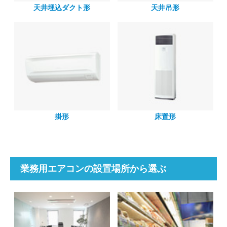
天井埋込ダクト形
天井吊形
掛形
床置形
業務用エアコンの設置場所から選ぶ