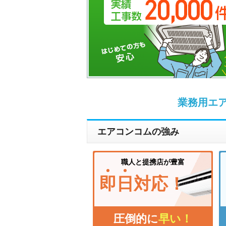
業務用エ
エアコンコムの強み
職人と提携店が豊富
即
日
対応！
圧倒的に
早い！