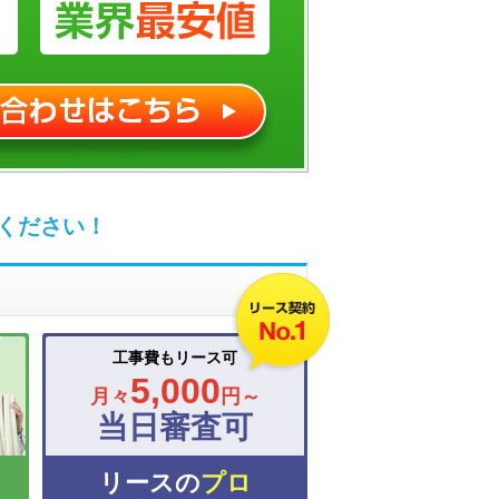
ください！
工事費もリース可
5,000
月々
円～
当日審査可
リースの
プロ