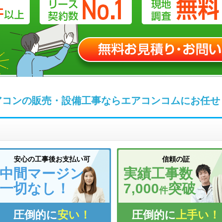
アコンの販売・設備工事なら
エアコンコムにお任せ
安心の工事後お支払い可
信頼の証
中間マージン
実績工事数
一切なし！
7,000
突破
件
圧倒的に
安い！
圧倒的に
上手い！