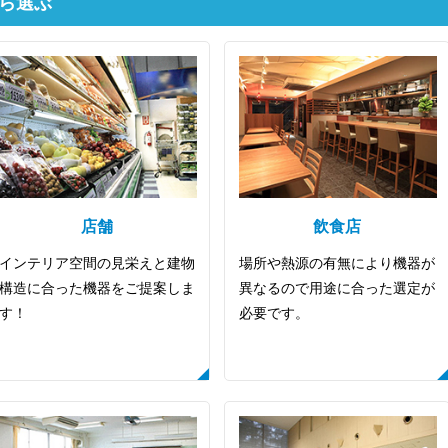
ら選ぶ
折り返しのご連絡
お電話
(ご選択ください)
メール
店舗
飲食店
インテリア空間の見栄えと建物
場所や熱源の有無により機器が
送信する
構造に合った機器をご提案しま
異なるので用途に合った選定が
す！
必要です。