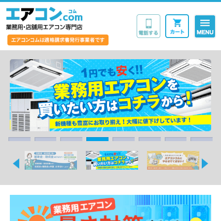
業務用・店舗用エア
1
2
3
4
5
6
7