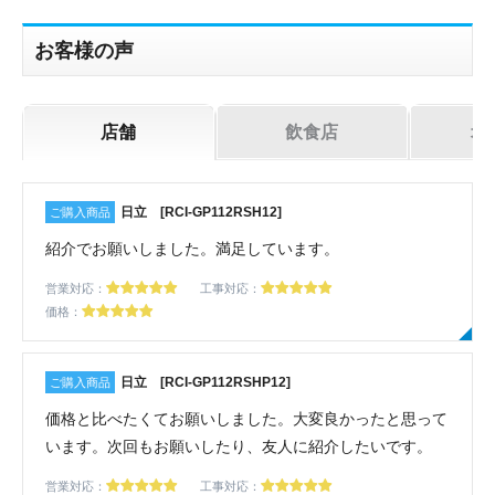
機器お見積り依頼
ご相談
お客様の声
その他
メッセージ
店舗
飲食店
オ
日立 [RCI-GP112RSH12]
紹介でお願いしました。満足しています。
営業対応：
工事対応：
価格：
日立 [RCI-GP112RSHP12]
価格と比べたくてお願いしました。大変良かったと思って
います。次回もお願いしたり、友人に紹介したいです。
営業対応：
工事対応：