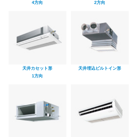
4方向
2方向
天井カセット形
天井埋込ビルトイン形
1方向