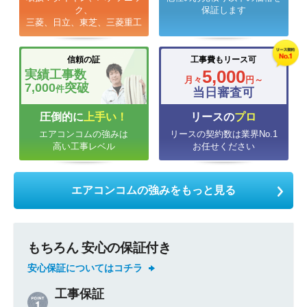
ク、
保証します
三菱、日立、東芝、三菱重工
信頼の証
工事費もリース可
5,000
実績工事数
月々
円～
7,000
突破
件
当日審査可
圧倒的に
上手い！
リースの
プロ
エアコンコムの強みは
リースの契約数は業界No.1
高い工事レベル
お任せください
エアコンコムの強みをもっと見る
もちろん 安心の保証付き
安心保証についてはコチラ
工事保証