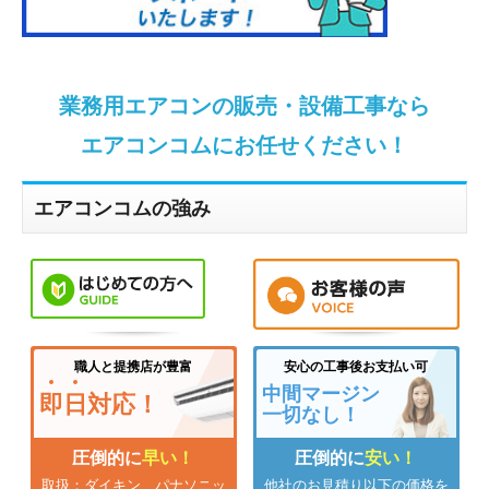
業務用エアコンの販売・設備工事なら
エアコンコムにお任せください！
エアコンコムの強み
職人と提携店が豊富
安心の工事後お支払い可
中間マージン
即
日
対応！
一切なし！
圧倒的に
早い！
圧倒的に
安い！
取扱：ダイキン、パナソニッ
他社のお見積り以下の価格を