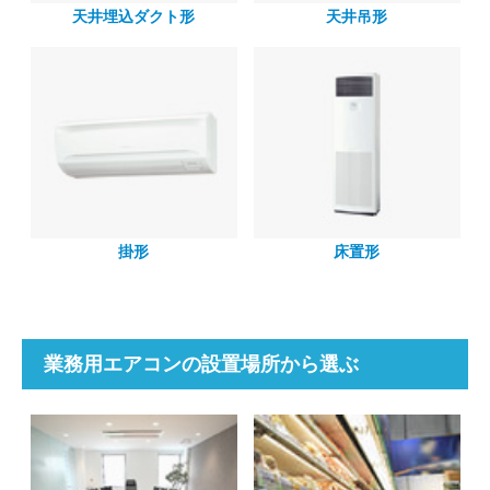
天井埋込ダクト形
天井吊形
掛形
床置形
業務用エアコンの設置場所から選ぶ