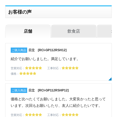
機器お見積り依頼
ご相談
お客様の声
その他
メッセージ
店舗
飲食店
オ
日立 [RCI-GP112RSH12]
紹介でお願いしました。満足しています。
営業対応：
工事対応：
価格：
日立 [RCI-GP112RSHP12]
価格と比べたくてお願いしました。大変良かったと思って
います。次回もお願いしたり、友人に紹介したいです。
営業対応：
工事対応：