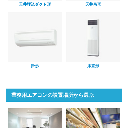
天井埋込ダクト形
天井吊形
掛形
床置形
業務用エアコンの設置場所から選ぶ