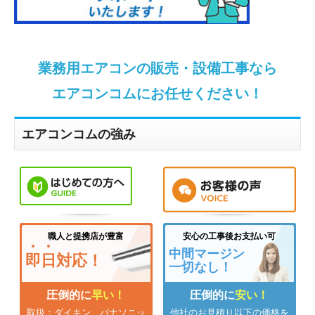
業務用エアコンの販売・設備工事なら
エアコンコムにお任せください！
エアコンコムの強み
職人と提携店が豊富
安心の工事後お支払い可
中間マージン
即
日
対応！
一切なし！
圧倒的に
早い！
圧倒的に
安い！
取扱：ダイキン、パナソニッ
他社のお見積り以下の価格を