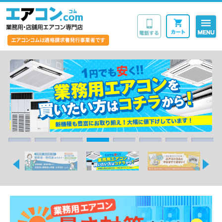
業務用・店舗用エア
1
2
3
4
5
6
7