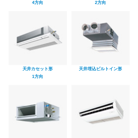
4方向
2方向
天井カセット形
天井埋込ビルトイン形
1方向