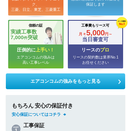
ク、
保証します
三菱、日立、東芝、三菱重工
信頼の証
工事費もリース可
5,000
実績工事数
月々
円～
7,000
突破
件
当日審査可
圧倒的に
上手い！
リースの
プロ
エアコンコムの強みは
リースの契約数は業界No.1
高い工事レベル
お任せください
エアコンコムの強みをもっと見る
もちろん 安心の保証付き
安心保証についてはコチラ
工事保証