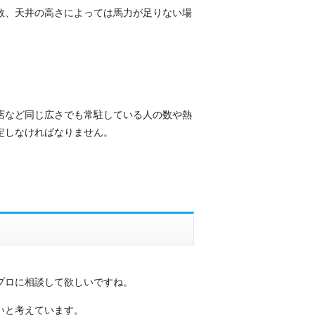
数、天井の高さによっては馬力が足りない場
店など同じ広さでも常駐している人の数や熱
定しなければなりません。
プロに相談して欲しいですね。
いと考えています。