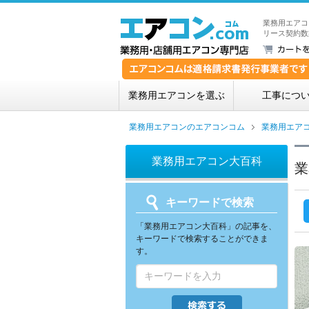
業務用エアコ
リース契約数
業務用エアコンを選ぶ
工事につ
業務用エアコンのエアコンコム
業務用エア
業務用エアコン大百科
業
キーワードで検索
「業務用エアコン大百科」の記事を、
キーワードで検索することができま
す。