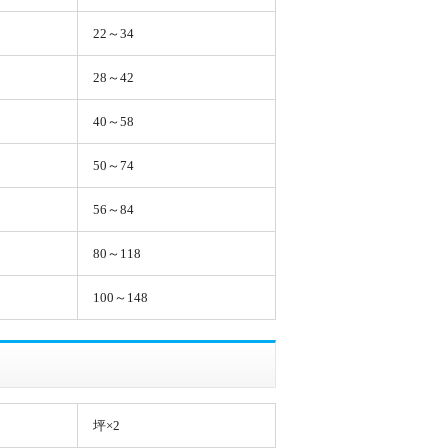
22～34
28～42
40～58
50～74
56～84
80～118
100～148
坪×2