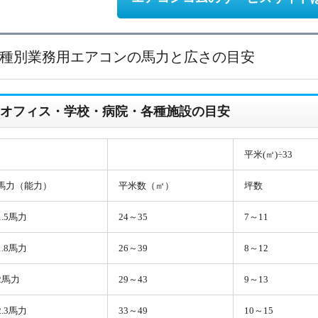
種別業務用エアコンの馬力と広さの目安
オフィス・学校・病院・各種施設の目安
平米(㎡)÷33
馬力（能力）
平米数（㎡）
坪数
1.5馬力
24～35
7～11
1.8馬力
26～39
8～12
2馬力
29～43
9～13
2.3馬力
33～49
10～15