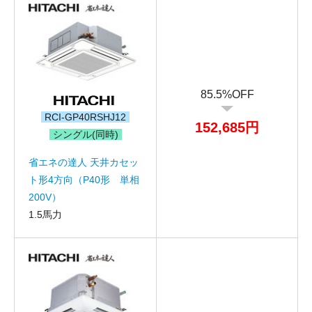
85.5%OFF
RCI-GP40RSHJ12
152,685円
シングル(同時)
省エネの達人 天井カセッ
ト形4方向（P40形 単相
200V）
1.5馬力
折り返しのご連絡
お電話
(ご選択ください)
メール