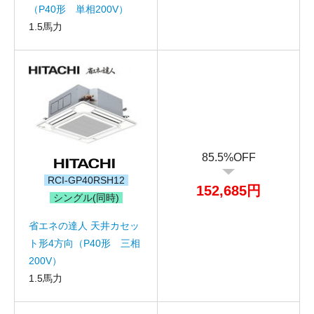
（P40形 単相200V）
1.5馬力
お名前
電話番号
85.5%OFF
RCI-GP40RSH12
メールアドレス
152,685円
シングル(同時)
お問合せ内容
工事お見積り依頼
省エネの達人 天井カセッ
(ご選択ください)
機器お見積り依頼
ト形4方向（P40形 三相
200V）
ご相談
1.5馬力
その他
メッセージ