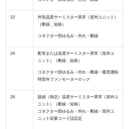
22
外気温度サーミスター異常（室外ユニット）
（断線、短絡）
コネクター部ゆるみ・外れ・断線
お名前
24
配管または温度サーミスター異常（室外ユ
電話番号
ニット）（断線、短絡）
メールアドレス
コネクター部ゆるみ・外れ・断線・暖房運転
時室外ファンモーターロック
お問合せ内容
工事お見積り依頼
(ご選択ください)
機器お見積り依頼
26
疑縮（熱交）温度サーミスター異常（室外ユ
ご相談
ニット）（断線・短格）
コネクター部ゆるみ・外れ・断線・室外ユ
その他
ニット容量コード誤設定
メッセージ