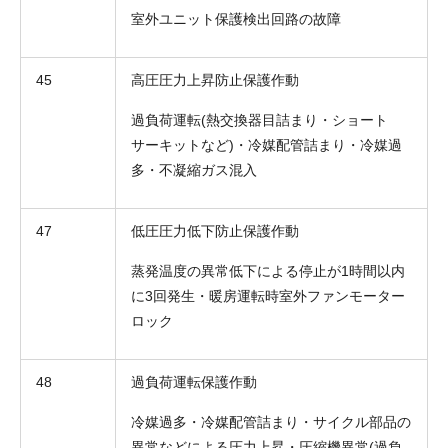
室外ユニット保護検出回路の故障
45
高圧圧力上昇防止保護作動
過負荷運転(熱交換器目詰まり・ショート
サーキットなど)・冷媒配管詰まり・冷媒過
多・不凝縮ガス混入
47
低圧圧力低下防止保護作動
蒸発温度の異常低下による停止が1時間以内
に3回発生・暖房運転時室外ファンモーター
ロック
48
過負荷運転保護作動
冷媒過多・冷媒配管詰まり・サイクル部品の
異常などによる圧力上昇・圧縮機異常(過負