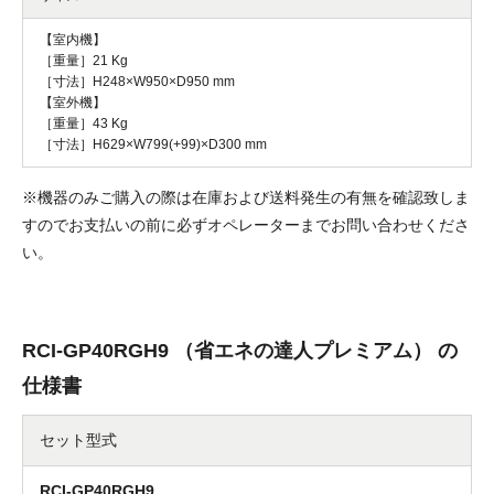
【室内機】
［重量］21 Kg
［寸法］H248×W950×D950 mm
【室外機】
［重量］43 Kg
［寸法］H629×W799(+99)×D300 mm
※機器のみご購入の際は在庫および送料発生の有無を確認致しま
すのでお支払いの前に必ずオペレーターまでお問い合わせくださ
い。
RCI-GP40RGH9 （省エネの達人プレミアム） の
仕様書
セット型式
RCI-GP40RGH9