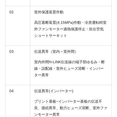
02
室外保護装置作動
高圧遮断装置(4.15MPa)作動・冷房運転時室
外ファンモーター過熱保護停止・吹出空気
ショートサーキット
03
伝送異常（室内～室外間）
室内外間H-LINK伝送線の端子部ゆるみ・断
線・誤配線・室外ヒューズ溶断・インバー
ター異常
04
伝送異常(インバーター)
プリント基板~インバーター基板の伝送不
良、接続異常、動力ヒューズ溶断、室外ファ
ンモーター異常