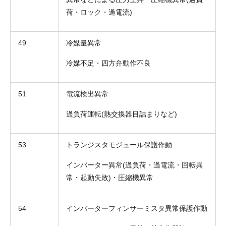
荷・ロック・過電流)
49
冷媒量異常
冷媒不足・四方弁動作不良
51
電流検出異常
過負荷運転(熱交換器目詰まりなど)
折り返しのご連絡
お電話
(ご選択ください)
53
トランジスタモジュール保護作動
メール
インバーター異常(過負荷・過電流・回転異
常・起動失敗)・圧縮機異常
送信する
54
インバーターフィンサーミスタ異常保護作動