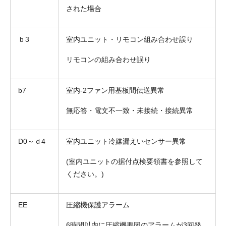
された場合
ｂ3
室内ユニット・リモコン組み合わせ誤り
リモコンの組み合わせ誤り
b7
室内-2ファン用基板間伝送異常
無応答・電文不一致・未接続・接続異常
D0～ｄ4
室内ユニット冷媒漏えいセンサー異常
(室内ユニットの据付点検要領書を参照して
ください。)
EE
圧縮機保護アラーム
6時間以内に圧縮機要因のアラームが3回発