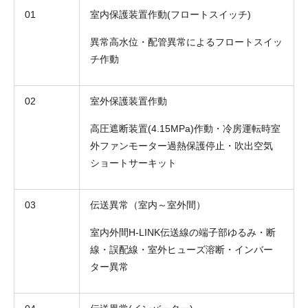
01
室内保護装置作動(フロートスイッチ)
異常高水位・配管異常によるフロートスイッ
チ作動
02
室外保護装置作動
高圧遮断装置(4.15MPa)作動・冷房運転時室
外ファンモーター過熱保護停止・吹出空気
ショートサーキット
03
伝送異常（室内～室外間）
室内外間H-LINK伝送線の端子部ゆるみ・断
線・誤配線・室外ヒューズ溶断・インバー
ター異常