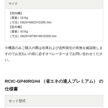
サイズ
【室内機】
［重量］16 Kg
［寸法］H620×W620×D285 mm
【室外機】
［重量］43 Kg
［寸法］H629×W799+99×D300 mm
※機器のみご購入の際は在庫および送料発生の有無を確認致しま
すのでお支払いの前に必ずオペレーターまでお問い合わせくださ
い。
RCIC-GP40RGH4 （省エネの達人プレミアム） の
仕様書
セット型式