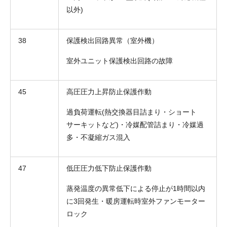
以外)
38
保護検出回路異常（室外機）
室外ユニット保護検出回路の故障
45
高圧圧力上昇防止保護作動
過負荷運転(熱交換器目詰まり・ショート
サーキットなど)・冷媒配管詰まり・冷媒過
多・不凝縮ガス混入
47
低圧圧力低下防止保護作動
蒸発温度の異常低下による停止が1時間以内
に3回発生・暖房運転時室外ファンモーター
ロック