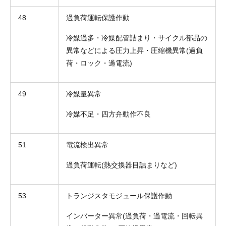
48
過負荷運転保護作動
冷媒過多・冷媒配管詰まり・サイクル部品の
異常などによる圧力上昇・圧縮機異常(過負
荷・ロック・過電流)
49
冷媒量異常
冷媒不足・四方弁動作不良
折り返しのご連絡
お電話
(ご選択ください)
51
電流検出異常
メール
過負荷運転(熱交換器目詰まりなど)
送信する
53
トランジスタモジュール保護作動
インバーター異常(過負荷・過電流・回転異