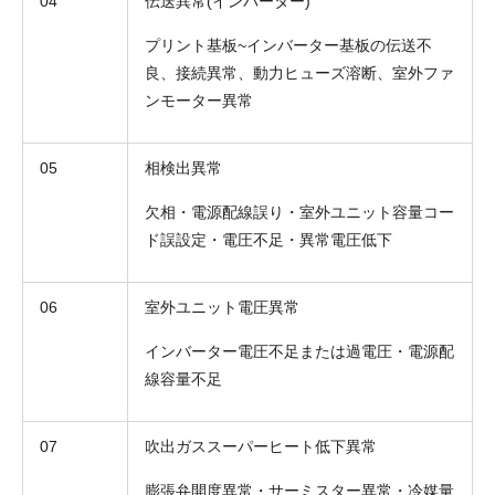
04
伝送異常(インバーター)
プリント基板~インバーター基板の伝送不
良、接続異常、動力ヒューズ溶断、室外ファ
ンモーター異常
05
相検出異常
欠相・電源配線誤り・室外ユニット容量コー
ド誤設定・電圧不足・異常電圧低下
06
室外ユニット電圧異常
インバーター電圧不足または過電圧・電源配
線容量不足
07
吹出ガススーパーヒート低下異常
膨張弁開度異常・サーミスター異常・冷媒量