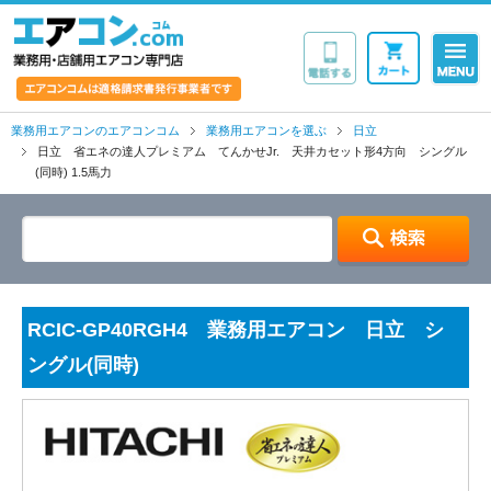
業務用・店舗用エア
業務用エアコンのエアコンコム
業務用エアコンを選ぶ
日立
日立 省エネの達人プレミアム てんかせJr. 天井カセット形4方向 シングル
(同時) 1.5馬力
RCIC-GP40RGH4 業務用エアコン 日立 シ
ングル(同時)