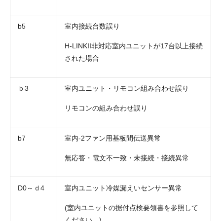
b5
室内接続台数誤り
H-LINKII非対応室内ユニットが17台以上接続
された場合
ｂ3
室内ユニット・リモコン組み合わせ誤り
リモコンの組み合わせ誤り
b7
室内-2ファン用基板間伝送異常
無応答・電文不一致・未接続・接続異常
D0～ｄ4
室内ユニット冷媒漏えいセンサー異常
(室内ユニットの据付点検要領書を参照して
ください。)