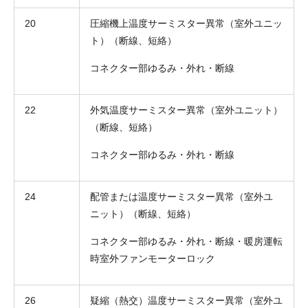
20
圧縮機上温度サーミスター異常（室外ユニッ
ト）（断線、短絡）
コネクター部ゆるみ・外れ・断線
22
外気温度サーミスター異常（室外ユニット）
お名前
（断線、短絡）
電話番号
コネクター部ゆるみ・外れ・断線
メールアドレス
24
配管または温度サーミスター異常（室外ユ
お問合せ内容
工事お見積り依頼
ニット）（断線、短絡）
(ご選択ください)
機器お見積り依頼
コネクター部ゆるみ・外れ・断線・暖房運転
ご相談
時室外ファンモーターロック
その他
メッセージ
26
疑縮（熱交）温度サーミスター異常（室外ユ