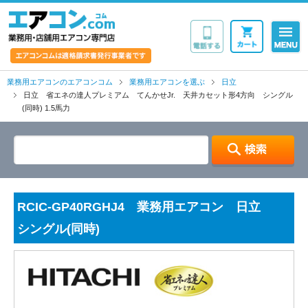
業務用・店舗用エア
業務用エアコンのエアコンコム
業務用エアコンを選ぶ
日立
日立 省エネの達人プレミアム てんかせJr. 天井カセット形4方向 シングル
(同時) 1.5馬力
RCIC-GP40RGHJ4 業務用エアコン 日立
シングル(同時)