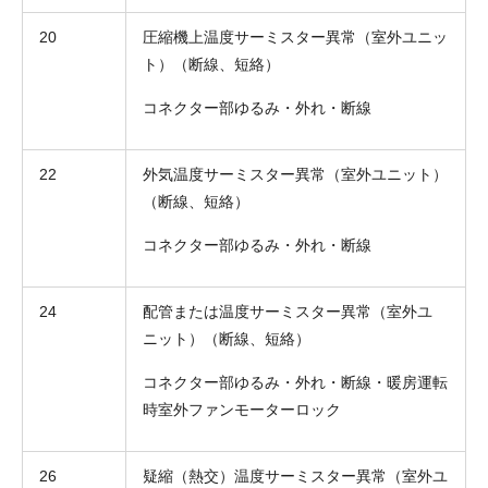
20
圧縮機上温度サーミスター異常（室外ユニッ
ト）（断線、短絡）
コネクター部ゆるみ・外れ・断線
22
外気温度サーミスター異常（室外ユニット）
お名前
（断線、短絡）
電話番号
コネクター部ゆるみ・外れ・断線
メールアドレス
24
配管または温度サーミスター異常（室外ユ
お問合せ内容
工事お見積り依頼
ニット）（断線、短絡）
(ご選択ください)
機器お見積り依頼
コネクター部ゆるみ・外れ・断線・暖房運転
ご相談
時室外ファンモーターロック
その他
メッセージ
26
疑縮（熱交）温度サーミスター異常（室外ユ