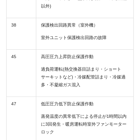
以外)
38
保護検出回路異常（室外機）
室外ユニット保護検出回路の故障
45
高圧圧力上昇防止保護作動
過負荷運転(熱交換器目詰まり・ショート
サーキットなど)・冷媒配管詰まり・冷媒過
多・不凝縮ガス混入
47
低圧圧力低下防止保護作動
蒸発温度の異常低下による停止が1時間以内
に3回発生・暖房運転時室外ファンモーター
ロック