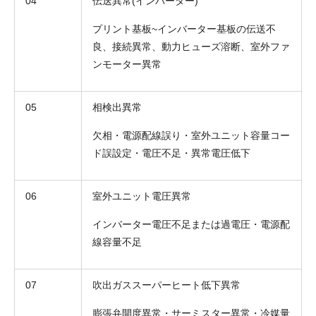
04
伝送異常(インバーター)
プリント基板~インバーター基板の伝送不
良、接続異常、動力ヒューズ溶断、室外ファ
ンモーター異常
05
相検出異常
欠相・電源配線誤り・室外ユニット容量コー
ド誤設定・電圧不足・異常電圧低下
06
室外ユニット電圧異常
インバーター電圧不足または過電圧・電源配
線容量不足
07
吹出ガススーパーヒート低下異常
膨張弁開度異常・サーミスター異常・冷媒量