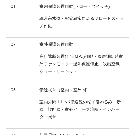
01
室内保護装置作動(フロートスイッチ)
異常高水位・配管異常によるフロートスイッ
チ作動
02
室外保護装置作動
高圧遮断装置(4.15MPa)作動・冷房運転時室
外ファンモーター過熱保護停止・吹出空気
ショートサーキット
03
伝送異常（室内～室外間）
室内外間H-LINK伝送線の端子部ゆるみ・断
線・誤配線・室外ヒューズ溶断・インバー
ター異常