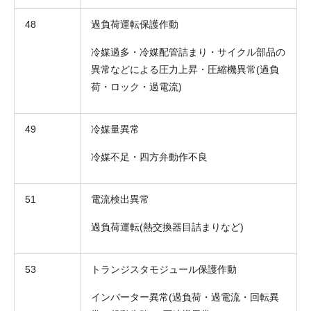
48
過負荷運転保護作動
冷媒過多・冷媒配管詰まり・サイクル部品の
異常などによる圧力上昇・圧縮機異常(過負
荷・ロック・過電流)
49
冷媒量異常
冷媒不足・四方弁動作不良
折り返しのご連絡
お電話
(ご選択ください)
51
電流検出異常
メール
過負荷運転(熱交換器目詰まりなど)
送信する
53
トランジスタモジュール保護作動
インバーター異常(過負荷・過電流・回転異