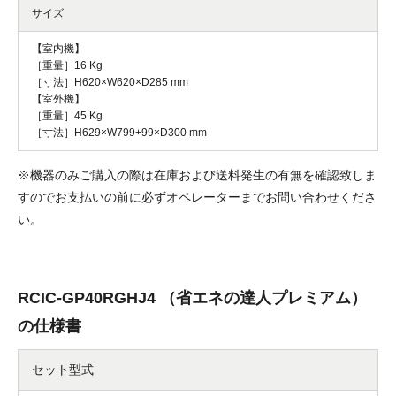
サイズ
【室内機】
［重量］16 Kg
［寸法］H620×W620×D285 mm
【室外機】
［重量］45 Kg
［寸法］H629×W799+99×D300 mm
※機器のみご購入の際は在庫および送料発生の有無を確認致しま
すのでお支払いの前に必ずオペレーターまでお問い合わせくださ
い。
RCIC-GP40RGHJ4 （省エネの達人プレミアム）
の仕様書
セット型式