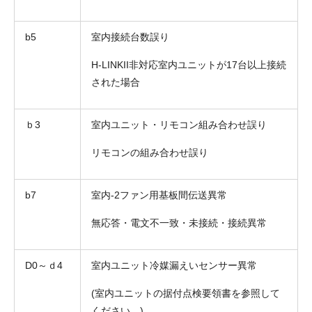
b5
室内接続台数誤り
H-LINKII非対応室内ユニットが17台以上接続
された場合
ｂ3
室内ユニット・リモコン組み合わせ誤り
リモコンの組み合わせ誤り
b7
室内-2ファン用基板間伝送異常
無応答・電文不一致・未接続・接続異常
D0～ｄ4
室内ユニット冷媒漏えいセンサー異常
(室内ユニットの据付点検要領書を参照して
ください。)