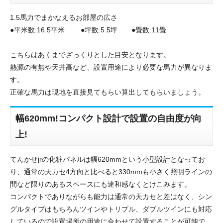
1.5馬力でまかなえるお部屋の広さ
●平米数:16.5平米 ●坪数:5.5坪 ●畳数:11畳
こちらはあくまでざっくりとした目安となります。
熱源の有無や天井高など、設置用途により必要な馬力が異なりま
す。
正確な馬力は現地を直接見てもらい算出してもらいましょう。
幅620mm!コンパクト設計で設置の自由度が向
上!
てんかせjrの化粧パネルは幅620mmという小型設計となってお
り、通常の天カセ4方向と比べると330mmも小さく照明ラインの
間など限りのあるスペースにも違和感なくとけこみます。
コンパクトでありながらも能力は通常の天カセと差はなく、シン
グルタイプはもちろんツインやトリプル、ダブルツインにも対応
しているので設置場所の用途に合わせて設置することが可能で