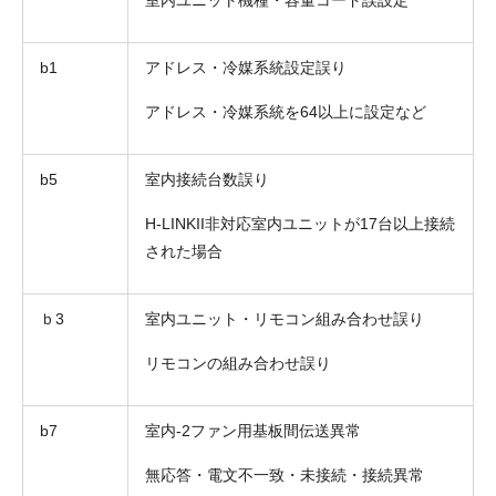
室内ユニット機種・容量コード誤設定
b1
アドレス・冷媒系統設定誤り
アドレス・冷媒系統を64以上に設定など
b5
室内接続台数誤り
H-LINKII非対応室内ユニットが17台以上接続
された場合
ｂ3
室内ユニット・リモコン組み合わせ誤り
リモコンの組み合わせ誤り
b7
室内-2ファン用基板間伝送異常
無応答・電文不一致・未接続・接続異常