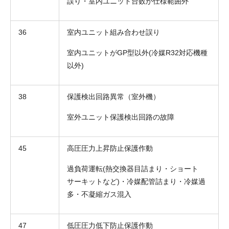
誤り・室内ユニット台数が仕様範囲外
36
室内ユニット組み合わせ誤り
室内ユニットがGP型以外(冷媒R32対応機種
以外)
38
保護検出回路異常（室外機）
室外ユニット保護検出回路の故障
45
高圧圧力上昇防止保護作動
過負荷運転(熱交換器目詰まり・ショート
サーキットなど)・冷媒配管詰まり・冷媒過
多・不凝縮ガス混入
47
低圧圧力低下防止保護作動