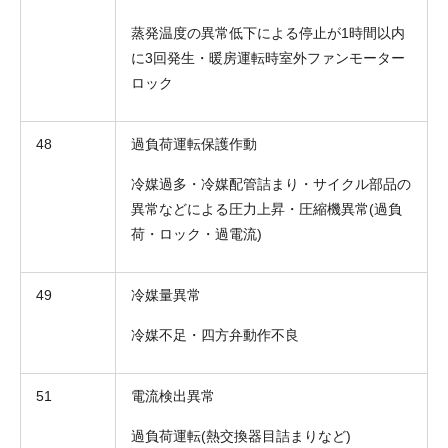
蒸発温度の異常低下による停止が1時間以内
に3回発生・暖房運転時室外ファンモーター
ロック
48
過負荷運転保護作動
冷媒過多・冷媒配管詰まり・サイクル部品の
異常などによる圧力上昇・圧縮機異常(過負
荷・ロック・過電流)
折り返しのご連絡
お電話
(ご選択ください)
メール
49
冷媒量異常
冷媒不足・四方弁動作不良
送信する
51
電流検出異常
過負荷運転(熱交換器目詰まりなど)