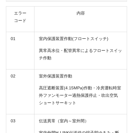
エラー
内容
コード
01
室内保護装置作動(フロートスイッチ)
異常高水位・配管異常によるフロートスイッ
チ作動
02
室外保護装置作動
高圧遮断装置(4.15MPa)作動・冷房運転時室
外ファンモーター過熱保護停止・吹出空気
ショートサーキット
03
伝送異常（室内～室外間）
室内外間H-LINK伝送線の端子部ゆるみ・断