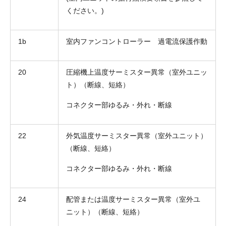
ください。)
1b
室内ファンコントローラー 過電流保護作動
20
圧縮機上温度サーミスター異常（室外ユニッ
お名前
ト）（断線、短絡）
電話番号
コネクター部ゆるみ・外れ・断線
メールアドレス
22
外気温度サーミスター異常（室外ユニット）
お問合せ内容
（断線、短絡）
工事お見積り依頼
(ご選択ください)
機器お見積り依頼
コネクター部ゆるみ・外れ・断線
ご相談
その他
24
配管または温度サーミスター異常（室外ユ
ニット）（断線、短絡）
メッセージ