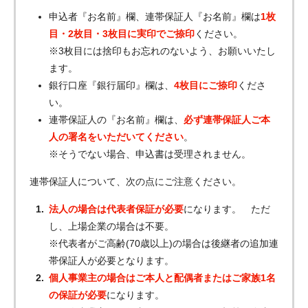
申込者『お名前』欄、連帯保証人『お名前』欄は
1枚
目・2枚目・3枚目に実印でご捺印
ください。
※3枚目には捨印もお忘れのないよう、お願いいたし
ます。
銀行口座『銀行届印』欄は、
4枚目にご捺印
くださ
い。
連帯保証人の『お名前』欄は、
必ず連帯保証人ご本
お名前
人の署名をいただいてください
。
※そうでない場合、申込書は受理されません。
電話番号
連帯保証人について、次の点にご注意ください。
メールアドレス
法人の場合は代表者保証が必要
になります。 ただ
お問合せ内容
工事お見積り依頼
し、上場企業の場合は不要。
(ご選択ください)
※代表者がご高齢(70歳以上)の場合は後継者の追加連
機器お見積り依頼
帯保証人が必要となります。
ご相談
個人事業主の場合はご本人と配偶者またはご家族1名
その他
の保証が必要
になります。