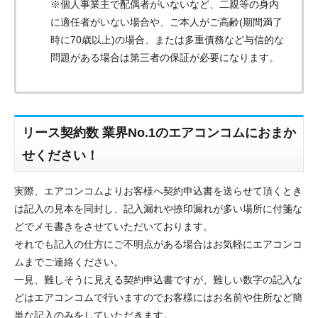
メッセージ
※個人事業主で配偶者がいないなど、二親等の身内
に適任者がいない場合や、ご本人がご高齢(期間満了
時に70歳以上)の場合、または多重債務など与信的な
問題がある場合は第三者の保証が必要になります。
リース契約数 業界No.1のエアコンコムにおまか
せください！
実際、エアコンコムよりお客様へ契約申込書を送らせて頂くとき
は記入の見本を同封し、記入漏れや捺印漏れが多い場所に付箋な
どでメモ書きをさせていただいております。
それでも記入の仕方にご不明点がある場合はお気軽にエアコンコ
ムまでご連絡ください。
一見、難しそうに見える契約申込書ですが、難しい数字の記入な
折り返しのご連絡
お電話
どはエアコンコムで行いますのでお客様にはお名前や住所など簡
(ご選択ください)
メール
単な記入のみをしていただきます。