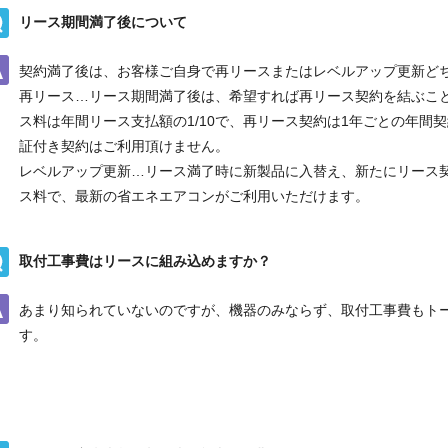
リース期間満了後について
電話番号
契約満了後は、お客様ご自身で再リースまたはレベルアップ更新ど
メールアドレス
再リース…リース期間満了後は、希望すれば再リース契約を結ぶこ
ス料は年間リース支払額の1/10で、再リース契約は1年ごとの年間
お問合せ内容
工事お見積り依頼
証付き契約はご利用頂けません。
(ご選択ください)
機器お見積り依頼
レベルアップ更新…リース満了時に新製品に入替え、新たにリース
ス料で、最新の省エネエアコンがご利用いただけます。
ご相談
その他
取付工事費はリースに組み込めますか？
メッセージ
あまり知られていないのですが、機器のみならず、取付工事費もト
す。