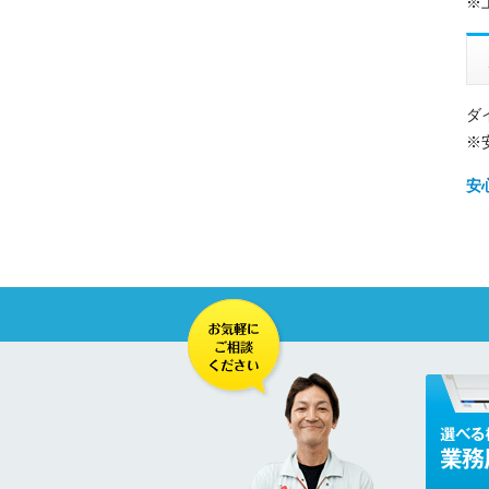
※
ダ
※
安