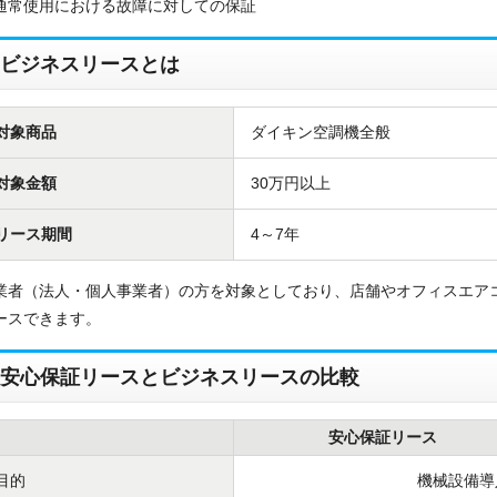
通常使用における故障に対しての保証
ビジネスリースとは
お名前
電話番号
対象商品
ダイキン空調機全般
対象金額
30万円以上
メールアドレス
リース期間
4～7年
お問合せ内容
工事お見積り依頼
(ご選択ください)
機器お見積り依頼
業者（法人・個人事業者）の方を対象としており、店舗やオフィスエアコ
ご相談
ースできます。
その他
安心保証リースとビジネスリースの比較
メッセージ
安心保証リース
目的
機械設備導