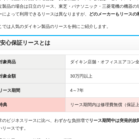
立製品の場合は日立のリース、東芝・パナソニック・三菱電機の機器の
ーによって利用できるリースは異なりますが、
どのメーカーもリースの
こでは人気のダイキン製品のリースを例にご紹介します。
安心保証リースとは
対象商品
ダイキン店舗・オフィスエアコン
対象金額
30万円以上
リース期間
4～7年
特典
リース期間内は修理費無償（保証
常のビジネスリースに比べ、わずかな負担増で
リース期間中は突発的故
いリースです。