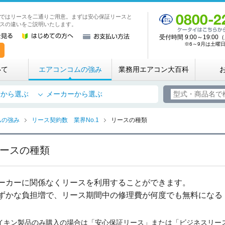
ではリースを二通りご用意。まずは安心保証リースと
業務用・店舗用エアコン専門店 エアコンコム
スの違いをご説明いたします。
受付時間 9:00～19:
※6～9月は土曜日も
いて
エアコンコムの強み
業務用エアコン大百科
所から選ぶ
メーカーから選ぶ
ムの強み
リース契約数 業界No.1
リースの種類
ースの種類
ーカーに関係なくリースを利用することができます。
ずかな負担増で、リース期間中の修理費が何度でも無料になる
イキン製品のみ購入の場合は「安心保証リース」または「ビジネスリー