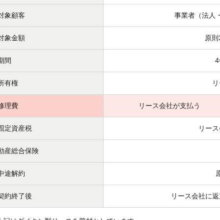
対象顧客
事業者（法人
対象金額
原則
期間
所有権
リ
修理費
リース会社が支払う
固定資産税
リース
動産総合保険
中途解約
契約終了後
リース会社に返