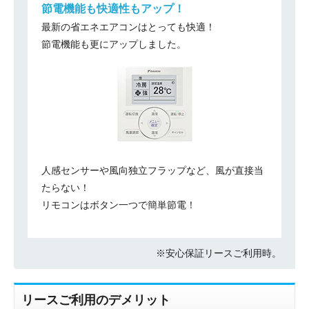
節電機能も快適性もアップ！
最新の省エネエアコンはとっても快適！
節電機能も更にアップしました。
人感センサーや風向独立フラップなど、風が直接当
お名前
たらない！
リモコンはボタン一つで簡単節電！
電話番号
メールアドレス
※安心保証リースご利用時。
お問合せ内容
工事お見積り依頼
(ご選択ください)
機器お見積り依頼
リースご利用のデメリット