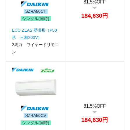
81.5%OFF
SZRA50CT
184,630円
シングル(同時)
ECO ZEAS 壁掛形（P50
形 三相200V）
お名前
2馬力 ワイヤードリモコ
ン
電話番号
メールアドレス
お問合せ内容
工事お見積り依頼
(ご選択ください)
機器お見積り依頼
ご相談
81.5%OFF
その他
SZRA50CV
メッセージ
184,630円
シングル(同時)