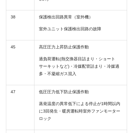
38
保護検出回路異常（室外機）
室外ユニット保護検出回路の故障
45
高圧圧力上昇防止保護作動
過負荷運転(熱交換器目詰まり・ショート
サーキットなど)・冷媒配管詰まり・冷媒過
多・不凝縮ガス混入
47
低圧圧力低下防止保護作動
蒸発温度の異常低下による停止が1時間以内
に3回発生・暖房運転時室外ファンモーター
ロック