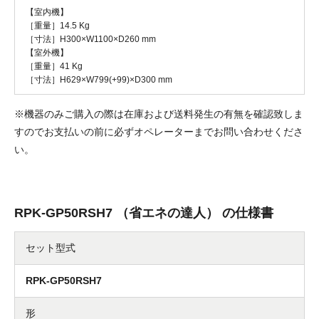
【室内機】
［重量］14.5 Kg
［寸法］H300×W1100×D260 mm
【室外機】
［重量］41 Kg
［寸法］H629×W799(+99)×D300 mm
※機器のみご購入の際は在庫および送料発生の有無を確認致しま
すのでお支払いの前に必ずオペレーターまでお問い合わせくださ
い。
RPK-GP50RSH7 （省エネの達人） の仕様書
セット型式
RPK-GP50RSH7
形