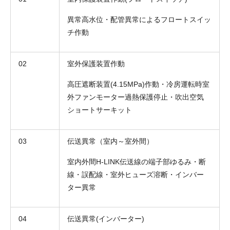
異常高水位・配管異常によるフロートスイッ
チ作動
02
室外保護装置作動
高圧遮断装置(4.15MPa)作動・冷房運転時室
外ファンモーター過熱保護停止・吹出空気
ショートサーキット
03
伝送異常（室内～室外間）
室内外間H-LINK伝送線の端子部ゆるみ・断
線・誤配線・室外ヒューズ溶断・インバー
ター異常
04
伝送異常(インバーター)