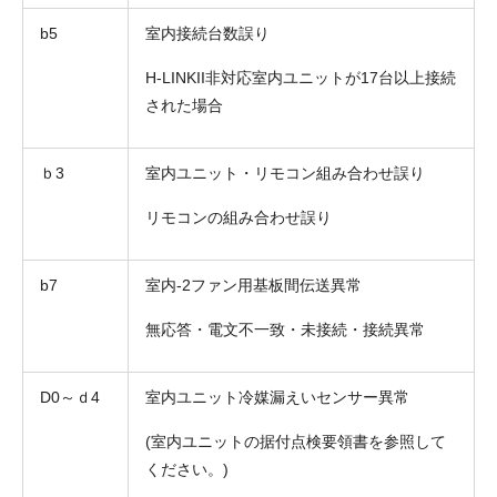
b5
室内接続台数誤り
H-LINKII非対応室内ユニットが17台以上接続
された場合
ｂ3
室内ユニット・リモコン組み合わせ誤り
リモコンの組み合わせ誤り
b7
室内-2ファン用基板間伝送異常
無応答・電文不一致・未接続・接続異常
D0～ｄ4
室内ユニット冷媒漏えいセンサー異常
(室内ユニットの据付点検要領書を参照して
ください。)