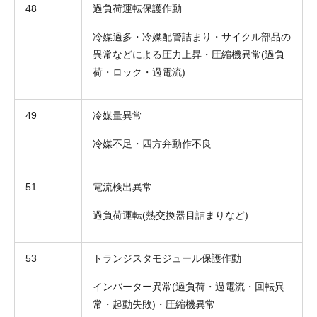
48
過負荷運転保護作動
冷媒過多・冷媒配管詰まり・サイクル部品の
異常などによる圧力上昇・圧縮機異常(過負
荷・ロック・過電流)
49
冷媒量異常
冷媒不足・四方弁動作不良
51
電流検出異常
過負荷運転(熱交換器目詰まりなど)
53
トランジスタモジュール保護作動
インバーター異常(過負荷・過電流・回転異
常・起動失敗)・圧縮機異常