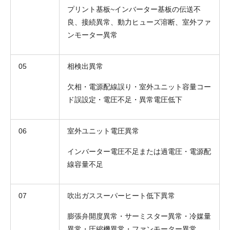
プリント基板~インバーター基板の伝送不
良、接続異常、動力ヒューズ溶断、室外ファ
ンモーター異常
05
相検出異常
欠相・電源配線誤り・室外ユニット容量コー
ド誤設定・電圧不足・異常電圧低下
06
室外ユニット電圧異常
インバーター電圧不足または過電圧・電源配
線容量不足
07
吹出ガススーパーヒート低下異常
膨張弁開度異常・サーミスター異常・冷媒量
異常・圧縮機異常・ファンモーター異常