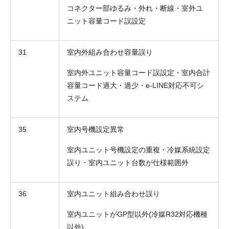
コネクター部ゆるみ・外れ・断線・室外ユ
ニット容量コード誤設定
31
室内外組み合わせ容量誤り
室内外ユニット容量コード誤設定・室内合計
お名前
容量コード過大・過少・e-LINE対応不可シ
ステム
電話番号
メールアドレス
35
室内号機設定異常
室内ユニット号機設定の重複・冷媒系統設定
お問合せ内容
工事お見積り依頼
(ご選択ください)
誤り・室内ユニット台数が仕様範囲外
機器お見積り依頼
ご相談
36
室内ユニット組み合わせ誤り
その他
室内ユニットがGP型以外(冷媒R32対応機種
メッセージ
以外)