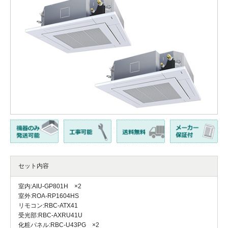
セット内容
室内:AIU-GP801H ×2
室外:ROA-RP1604HS
リモコン:RBC-ATX41
受光部:RBC-AXRU41U
化粧パネル:RBC-U43PG ×2