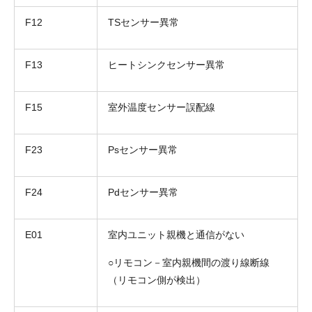
F12
TSセンサー異常
F13
ヒートシンクセンサー異常
F15
室外温度センサー誤配線
F23
Psセンサー異常
折り返しのご連絡
お電話
F24
Pdセンサー異常
(ご選択ください)
メール
E01
室内ユニット親機と通信がない
送信する
○リモコン－室内親機間の渡り線断線
（リモコン側が検出）