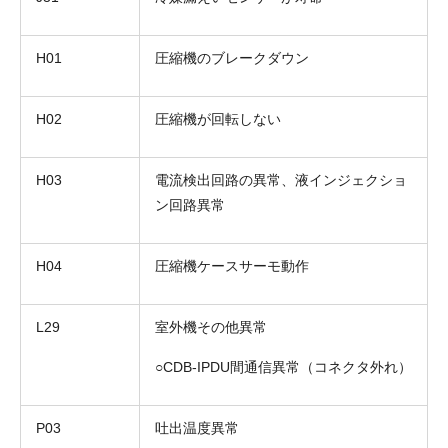
H01
圧縮機のブレークダウン
H02
圧縮機が回転しない
お名前
H03
電流検出回路の異常、液インジェクショ
電話番号
ン回路異常
メールアドレス
H04
圧縮機ケースサーモ動作
お問合せ内容
工事お見積り依頼
(ご選択ください)
L29
室外機その他異常
機器お見積り依頼
ご相談
○CDB-IPDU間通信異常（コネクタ外れ）
その他
メッセージ
P03
吐出温度異常