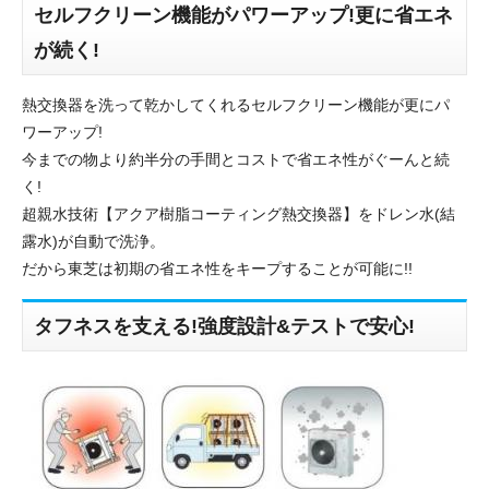
セルフクリーン機能がパワーアップ!更に省エネ
が続く!
熱交換器を洗って乾かしてくれるセルフクリーン機能が更にパ
ワーアップ!
今までの物より約半分の手間とコストで省エネ性がぐーんと続
く!
超親水技術【アクア樹脂コーティング熱交換器】をドレン水(結
露水)が自動で洗浄。
だから東芝は初期の省エネ性をキープすることが可能に!!
タフネスを支える!強度設計&テストで安心!