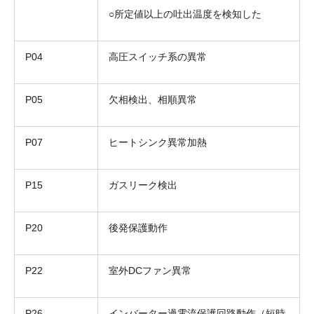
○所定値以上の吐出温度を検知した
P04
高圧スイッチ系の異常
P05
欠相検出、相順異常
P07
ヒートシンク異常加熱
P15
ガスリーク検出
P20
後発保護動作
P22
室外DCファン異常
P26
インバーター過電流保護回路動作（短時