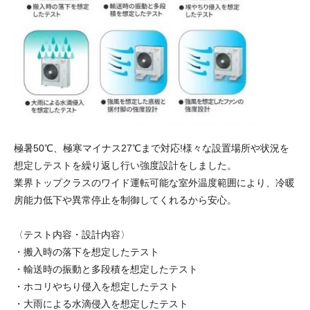
極暑50℃、極寒マイナス27℃まで対応!様々な設置場所や状況を
想定しテストを繰り返し行い強度設計をしました。
業界トップクラスのワイド運転可能な室外温度範囲により、冷暖
房能力低下や異常停止を制御してくれるから安心。
〈テスト内容・設計内容〉
・搬入時の落下を想定したテスト
・輸送時の振動と多段積を想定したテスト
・ホコリやちり侵入を想定したテスト
・大雨による水滴侵入を想定したテスト