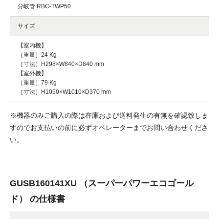
分岐管:RBC-TWP50
サイズ
【室内機】
［重量］24 Kg
［寸法］H298×W840×D840 mm
【室外機】
［重量］79 Kg
［寸法］H1050×W1010×D370 mm
※機器のみご購入の際は在庫および送料発生の有無を確認致しま
すのでお支払いの前に必ずオペレーターまでお問い合わせくださ
い。
GUSB160141XU （スーパーパワーエコゴール
ド） の仕様書