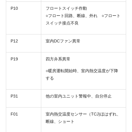
P10
フロートスイッチ作動
○フロート回路、断線、外れ ○フロート
スイッチ接点不良
P12
室内DCファン異常
P19
四方弁系異常
○暖房運転開始時、室内熱交温度が下降
する
P31
他の室内ユニット警報中、自分停止
F01
室内熱交温度センサー（TCJ)ほはずれ、
断線、ショート