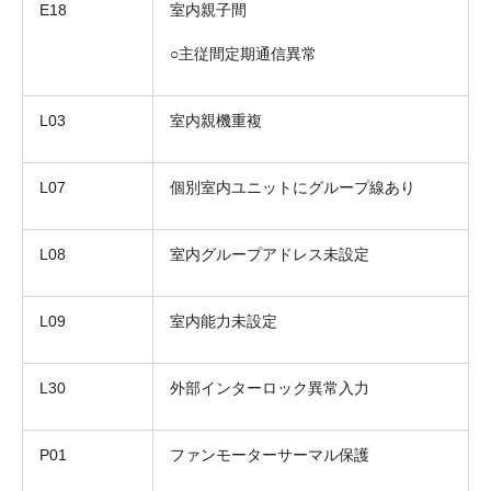
E18
室内親子間
○主従間定期通信異常
L03
室内親機重複
L07
個別室内ユニットにグループ線あり
L08
室内グループアドレス未設定
L09
室内能力未設定
L30
外部インターロック異常入力
P01
ファンモーターサーマル保護