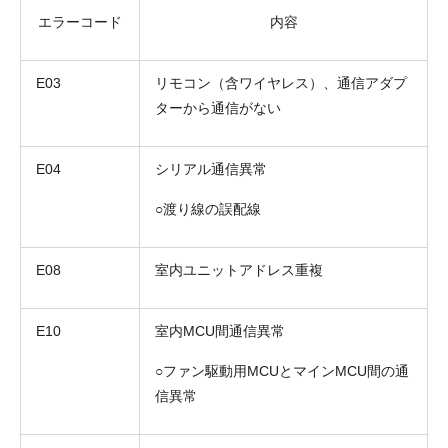
エラーコード
内容
E03
リモコン（含ワイヤレス）、通信アダプ
ターから通信がない
E04
シリアル通信異常
○渡り線の誤配線
E08
室内ユニットアドレス重複
E10
室内MCU間通信異常
○ファン駆動用MCUとマインMCU間の通
信異常