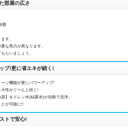
た部屋の広さ
8畳
ります。
必要な馬力が異なります。
てもらいましょう。
ップ!更に省エネが続く!
お名前
ーン機能が更にパワーアップ!
電話番号
ネ性がぐーんと続く!
器】をドレン水(結露水)が自動で洗浄。
とが可能に!!
メールアドレス
ストで安心!
お問合せ内容
工事お見積り依頼
(ご選択ください)
機器お見積り依頼