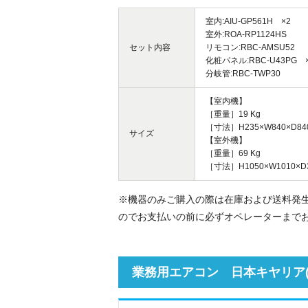
室内:AIU-GP561H ×2
室外:ROA-RP1124HS
セット内容
リモコン:RBC-AMSU52
化粧パネル:RBC-U43PG 
分岐管:RBC-TWP30
【室内機】
［重量］19 Kg
［寸法］H235×W840×D84
サイズ
【室外機】
［重量］69 Kg
［寸法］H1050×W1010×D
※機器のみご購入の際は在庫および送料発
のでお支払いの前に必ずオペレーターまで
業務用エアコン 日本キヤリア(