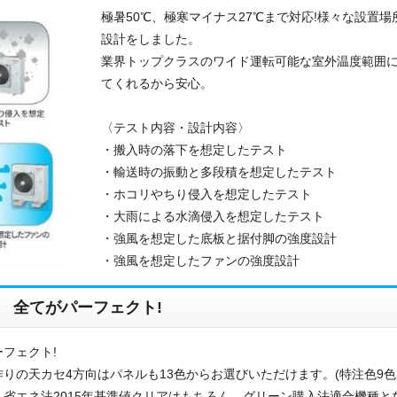
極暑50℃、極寒マイナス27℃まで対応!様々な設置
ご相談
設計をしました。
その他
業界トップクラスのワイド運転可能な室外温度範囲
てくれるから安心。
メッセージ
〈テスト内容・設計内容〉
・搬入時の落下を想定したテスト
・輸送時の振動と多段積を想定したテスト
・ホコリやちり侵入を想定したテスト
・大雨による水滴侵入を想定したテスト
・強風を想定した底板と据付脚の強度設計
・強風を想定したファンの強度設計
 全てがパーフェクト!
フェクト!
りの天カセ4方向はパネルも13色からお選びいただけます。(特注色9色
省エネ法2015年基準値クリアはもちろん、グリーン購入法適合機種と