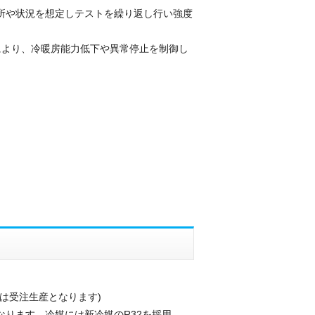
場所や状況を想定しテストを繰り返し行い強度
により、冷暖房能力低下や異常停止を制御し
は受注生産となります)
なります。冷媒には新冷媒のR32を採用。