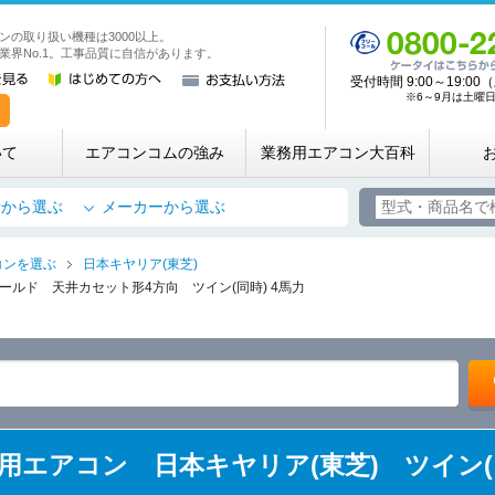
ンの取り扱い機種は3000以上。
業務用・店舗用エアコン専門店 エアコンコム
業界No.1。工事品質に自信があります。
受付時間 9:00～19:
※6～9月は土曜日も
いて
エアコンコムの強み
業務用エアコン大百科
所から選ぶ
メーカーから選ぶ
コンを選ぶ
日本キヤリア(東芝)
ールド 天井カセット形4方向 ツイン(同時) 4馬力
 業務用エアコン 日本キヤリア(東芝) ツイン(