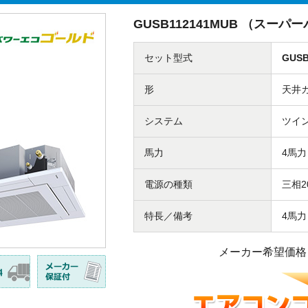
GUSB112141MUB （スー
セット型式
GUSB
形
天井
システム
ツイ
馬力
4馬力
電源の種類
三相2
特長／備考
4馬力
メーカー希望価