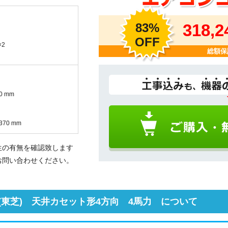
83%
318,
OFF
×2
総額保
0 mm
370 mm
生の有無を確認致します
お問い合わせください。
東芝) 天井カセット形4方向 4馬力 について