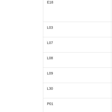
E18
L03
L07
L08
L09
L30
P01