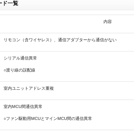
ード一覧
内容
リモコン（含ワイヤレス）、通信アダプターから通信がない
折り返しのご連絡
お電話
(ご選択ください)
メール
シリアル通信異常
○渡り線の誤配線
送信する
室内ユニットアドレス重複
室内MCU間通信異常
○ファン駆動用MCUとマインMCU間の通信異常