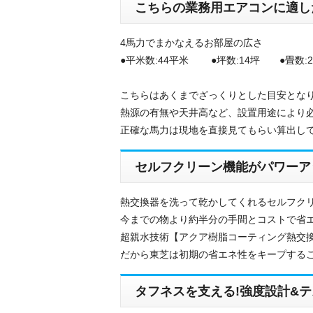
こちらの業務用エアコンに適し
4馬力でまかなえるお部屋の広さ
●平米数:44平米 ●坪数:14坪 ●畳数:2
こちらはあくまでざっくりとした目安とな
熱源の有無や天井高など、設置用途により
正確な馬力は現地を直接見てもらい算出し
セルフクリーン機能がパワーア
熱交換器を洗って乾かしてくれるセルフクリ
今までの物より約半分の手間とコストで省エ
超親水技術【アクア樹脂コーティング熱交換
だから東芝は初期の省エネ性をキープするこ
タフネスを支える!強度設計&テ