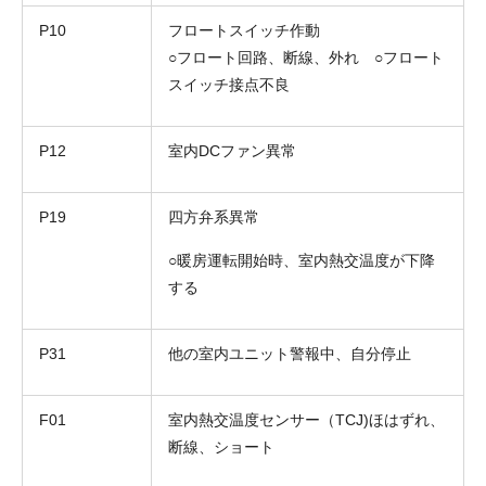
P10
フロートスイッチ作動
○フロート回路、断線、外れ ○フロート
スイッチ接点不良
P12
室内DCファン異常
P19
四方弁系異常
○暖房運転開始時、室内熱交温度が下降
する
P31
他の室内ユニット警報中、自分停止
F01
室内熱交温度センサー（TCJ)ほはずれ、
断線、ショート