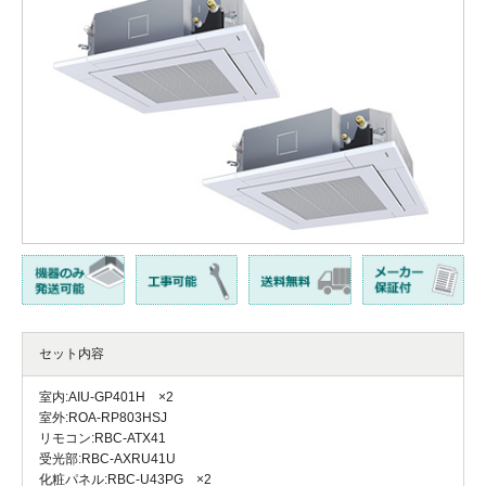
セット内容
室内:AIU-GP401H ×2
室外:ROA-RP803HSJ
リモコン:RBC-ATX41
受光部:RBC-AXRU41U
化粧パネル:RBC-U43PG ×2