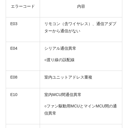
エラーコード
内容
E03
リモコン（含ワイヤレス）、通信アダプ
ターから通信がない
E04
シリアル通信異常
○渡り線の誤配線
E08
室内ユニットアドレス重複
E10
室内MCU間通信異常
○ファン駆動用MCUとマインMCU間の通
信異常