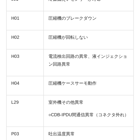
H01
圧縮機のブレークダウン
H02
圧縮機が回転しない
お名前
H03
電流検出回路の異常、液インジェクショ
電話番号
ン回路異常
メールアドレス
H04
圧縮機ケースサーモ動作
お問合せ内容
工事お見積り依頼
(ご選択ください)
L29
室外機その他異常
機器お見積り依頼
ご相談
○CDB-IPDU間通信異常（コネクタ外れ）
その他
メッセージ
P03
吐出温度異常