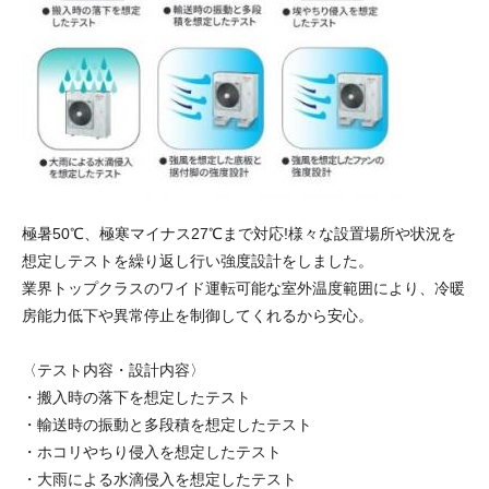
極暑50℃、極寒マイナス27℃まで対応!様々な設置場所や状況を
想定しテストを繰り返し行い強度設計をしました。
業界トップクラスのワイド運転可能な室外温度範囲により、冷暖
房能力低下や異常停止を制御してくれるから安心。
〈テスト内容・設計内容〉
・搬入時の落下を想定したテスト
・輸送時の振動と多段積を想定したテスト
・ホコリやちり侵入を想定したテスト
・大雨による水滴侵入を想定したテスト