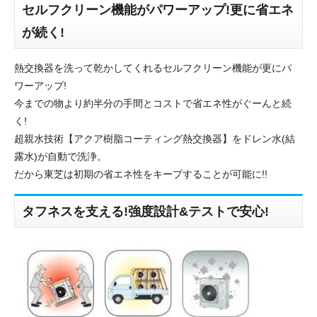
セルフクリーン機能がパワーアップ!更に省エネ
が続く!
熱交換器を洗って乾かしてくれるセルフクリーン機能が更にパ
ワーアップ!
今までの物より約半分の手間とコストで省エネ性がぐーんと続
く!
超親水技術【アクア樹脂コーティング熱交換器】をドレン水(結
露水)が自動で洗浄。
だから東芝は初期の省エネ性をキープすることが可能に!!
タフネスを支える!強度設計&テストで安心!