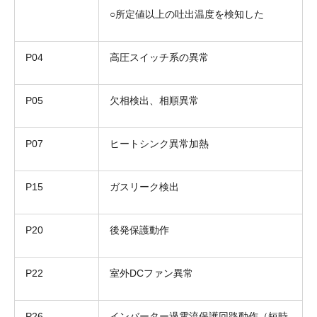
○所定値以上の吐出温度を検知した
P04
高圧スイッチ系の異常
P05
欠相検出、相順異常
P07
ヒートシンク異常加熱
P15
ガスリーク検出
P20
後発保護動作
P22
室外DCファン異常
P26
インバーター過電流保護回路動作（短時