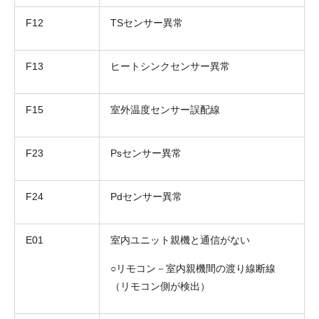
F12
TSセンサー異常
F13
ヒートシンクセンサー異常
F15
室外温度センサー誤配線
F23
Psセンサー異常
折り返しのご連絡
お電話
F24
Pdセンサー異常
(ご選択ください)
メール
E01
室内ユニット親機と通信がない
送信する
○リモコン－室内親機間の渡り線断線
（リモコン側が検出）