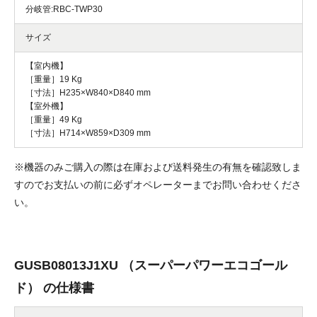
分岐管:RBC-TWP30
サイズ
【室内機】
［重量］19 Kg
［寸法］H235×W840×D840 mm
【室外機】
［重量］49 Kg
［寸法］H714×W859×D309 mm
※機器のみご購入の際は在庫および送料発生の有無を確認致しま
すのでお支払いの前に必ずオペレーターまでお問い合わせくださ
い。
GUSB08013J1XU （スーパーパワーエコゴール
ド） の仕様書