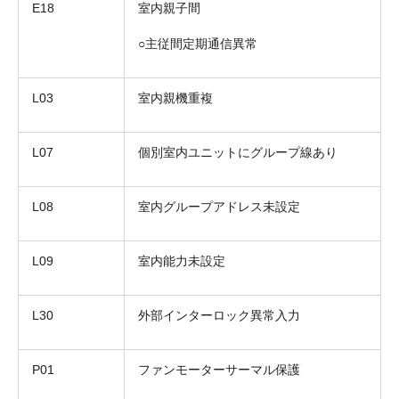
E18
室内親子間
○主従間定期通信異常
L03
室内親機重複
L07
個別室内ユニットにグループ線あり
L08
室内グループアドレス未設定
L09
室内能力未設定
L30
外部インターロック異常入力
P01
ファンモーターサーマル保護