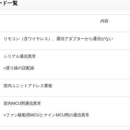
ード一覧
内容
リモコン（含ワイヤレス）、通信アダプターから通信がない
折り返しのご連絡
お電話
(ご選択ください)
メール
シリアル通信異常
○渡り線の誤配線
送信する
室内ユニットアドレス重複
室内MCU間通信異常
○ファン駆動用MCUとマインMCU間の通信異常