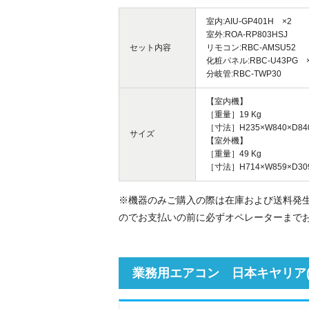
室内:AIU-GP401H ×2
室外:ROA-RP803HSJ
セット内容
リモコン:RBC-AMSU52
化粧パネル:RBC-U43PG 
分岐管:RBC-TWP30
【室内機】
［重量］19 Kg
［寸法］H235×W840×D84
サイズ
【室外機】
［重量］49 Kg
［寸法］H714×W859×D30
※機器のみご購入の際は在庫および送料発
のでお支払いの前に必ずオペレーターまで
業務用エアコン 日本キヤリア(