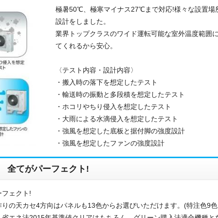
極暑50℃、極寒マイナス27℃まで対応!様々な設置
ご相談
設計をしました。
その他
業界トップクラスのワイド運転可能な室外温度範囲
てくれるから安心。
メッセージ
〈テスト内容・設計内容〉
・搬入時の落下を想定したテスト
・輸送時の振動と多段積を想定したテスト
・ホコリやちり侵入を想定したテスト
・大雨による水滴侵入を想定したテスト
・強風を想定した底板と据付脚の強度設計
・強風を想定したファンの強度設計
 全てがパーフェクト!
フェクト!
りの天カセ4方向はパネルも13色からお選びいただけます。(特注色9色
省エネ法2015年基準値クリアはもちろん、グリーン購入法適合機種と