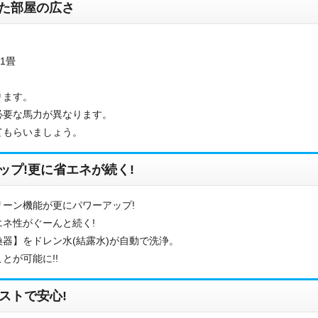
た部屋の広さ
1畳
ります。
必要な馬力が異なります。
てもらいましょう。
ップ!更に省エネが続く!
お名前
ーン機能が更にパワーアップ!
電話番号
ネ性がぐーんと続く!
器】をドレン水(結露水)が自動で洗浄。
とが可能に!!
メールアドレス
ストで安心!
お問合せ内容
工事お見積り依頼
(ご選択ください)
機器お見積り依頼