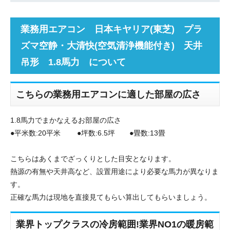
業務用エアコン 日本キヤリア(東芝) プラ
ズマ空静・大清快(空気清浄機能付き) 天井
吊形 1.8馬力 について
こちらの業務用エアコンに適した部屋の広さ
1.8馬力でまかなえるお部屋の広さ
●平米数:20平米 ●坪数:6.5坪 ●畳数:13畳
こちらはあくまでざっくりとした目安となります。
熱源の有無や天井高など、設置用途により必要な馬力が異なりま
す。
正確な馬力は現地を直接見てもらい算出してもらいましょう。
業界トップクラスの冷房範囲!業界NO1の暖房範