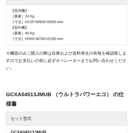
【室内機】
［重量］24 Kg
［寸法］H235×W950×D690 mm
【室外機】
［重量］40 Kg
［寸法］H550×W780×D290 mm
※機器のみご購入の際は在庫および送料発生の有無を確認致しま
すのでお支払いの前に必ずオペレーターまでお問い合わせくださ
い。
GCXA04513JMUB （ウルトラパワーエコ） の仕
様書
セット型式
GCXA04513JMUB