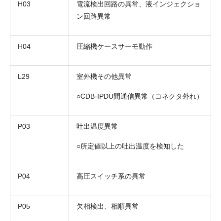
H03
電流検出回路の異常、液インジェクショ
ン回路異常
H04
圧縮機ケースサーモ動作
L29
室外機その他異常
○CDB-IPDU間通信異常（コネクタ外れ）
P03
吐出温度異常
○所定値以上の吐出温度を検知した
P04
高圧スイッチ系の異常
P05
欠相検出、相順異常