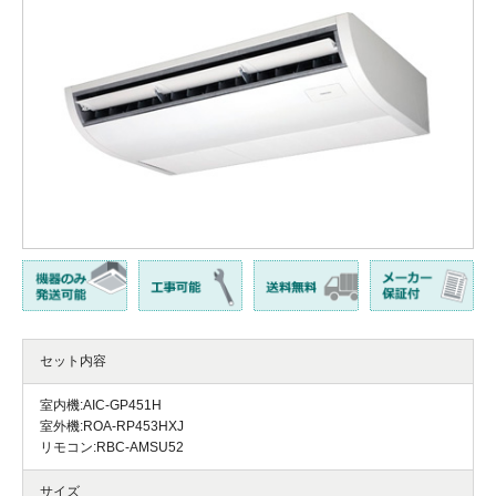
セット内容
室内機:AIC-GP451H
室外機:ROA-RP453HXJ
リモコン:RBC-AMSU52
サイズ