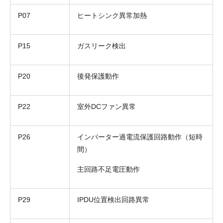
P07
ヒートシンク異常加熱
P15
ガスリーク検出
P20
後発保護動作
お名前
電話番号
P22
室外DCファン異常
メールアドレス
P26
インバーター過電流保護回路動作（短時
お問合せ内容
工事お見積り依頼
間）
(ご選択ください)
機器お見積り依頼
主回路不足電圧動作
ご相談
その他
P29
IPDU位置検出回路異常
メッセージ