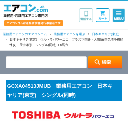
業務用・店舗用エア
業務用エアコンのエアコンコム
業務用エアコンを選ぶ
日本キヤリア(東芝)
日本キヤリア(東芝) ウルトラパワーエコ プラズマ空静・大清快(空気清浄機能
付き) 天井吊形 シングル(同時) 1.8馬力
GCXA04513JMUB 業務用エアコン 日本キ
ヤリア(東芝) シングル(同時)