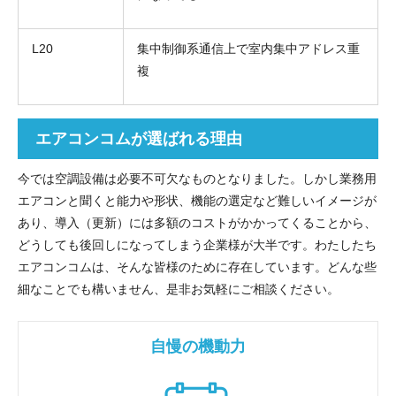
L20
集中制御系通信上で室内集中アドレス重
複
エアコンコムが選ばれる理由
今では空調設備は必要不可欠なものとなりました。しかし業務用
エアコンと聞くと能力や形状、機能の選定など難しいイメージが
あり、導入（更新）には多額のコストがかかってくることから、
折り返しのご連絡
お電話
どうしても後回しになってしまう企業様が大半です。わたしたち
(ご選択ください)
メール
エアコンコムは、そんな皆様のために存在しています。どんな些
細なことでも構いません、是非お気軽にご相談ください。
送信する
自慢の機動力