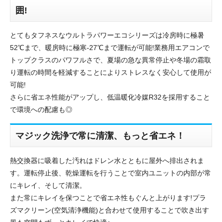
囲!
とてもタフネスなウルトラパワーエコシリーズは冷房時に極暑
52℃まで、暖房時に極寒-27℃まで運転が可能!業務用エアコンで
トップクラスのパワフルさで、夏場の急な異常停止や冬場の霜取
り運転の時間を軽減することによりストレスなく安心して使用が
可能!
さらに省エネ性能がアップし、低温暖化冷媒R32を採用すること
で環境への配慮も◎
マジック洗浄で常に清潔、もっと省エネ！
熱交換器に吸着した汚れはドレン水とともに屋外へ排出されま
す。運転停止後、乾燥運転を行うことで室内ユニットの内部が常
にキレイ、そして清潔。
また常にキレイを保つことで省エネ性もぐんと上がります!プラ
ズマクリーン(空気清浄機能)と合わせて使用することで吹き出す