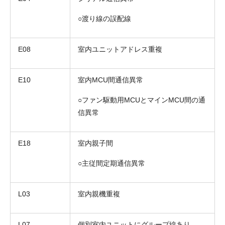
○渡り線の誤配線
E08
室内ユニットアドレス重複
E10
室内MCU間通信異常
○ファン駆動用MCUとマインMCU間の通
信異常
E18
室内親子間
○主従間定期通信異常
L03
室内親機重複
L07
個別室内ユニットにグループ線あり