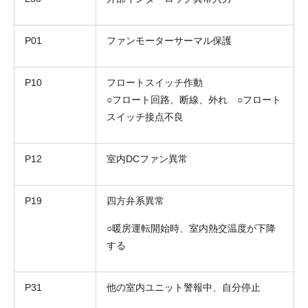
P01
ファンモーターサーマル保護
P10
フロートスイッチ作動
○フロート回路、断線、外れ ○フロート
スイッチ接点不良
P12
室内DCファン異常
P19
四方弁系異常
○暖房運転開始時、室内熱交温度が下降
する
P31
他の室内ユニット警報中、自分停止