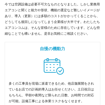
今では空調設備は必要不可欠なものとなりました。しかし業務用
エアコンと聞くと能力や形状、機能の選定など難しいイメージが
あり、導入（更新）には多額のコストがかかってくることから、
どうしても後回しになってしまう企業様が大半です。わたしたち
エアコンコムは、そんな皆様のために存在しています。どんな些
細なことでも構いません、是非お気軽にご相談ください。
自慢の機動力
折り返しのご連絡
お電話
(ご選択ください)
メール
多くの工事員を現場に派遣できるため、他店舗展開をされ
送信する
ているお店での計画的導入はお任せください。土日祝日は
もちろん、早朝や夜間など限られた日数、お時間での対応
が可能。設備工事による休業リスクをなくせます。