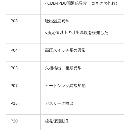
○CDB-IPDU間通信異常（コネクタ外れ）
P03
吐出温度異常
○所定値以上の吐出温度を検知した
P04
高圧スイッチ系の異常
P05
欠相検出、相順異常
P07
ヒートシンク異常加熱
P15
ガスリーク検出
P20
後発保護動作