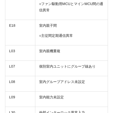
○ファン駆動用MCUとマインMCU間の通
信異常
E18
室内親子間
○主従間定期通信異常
L03
室内親機重複
L07
個別室内ユニットにグループ線あり
L08
室内グループアドレス未設定
L09
室内能力未設定
L30
外部インターロック異常入力