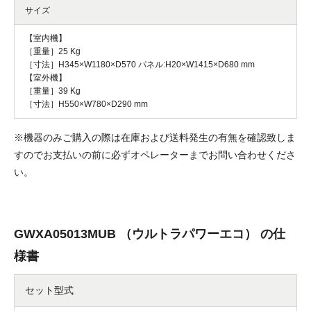
サイズ
【室内機】
［重量］25 Kg
［寸法］H345×W1180×D570 パネル:H20×W1415×D680 mm
【室外機】
［重量］39 Kg
［寸法］H550×W780×D290 mm
※機器のみご購入の際は在庫および送料発生の有無を確認致しま
すのでお支払いの前に必ずオペレーターまでお問い合わせくださ
い。
GWXA05013MUB （ウルトラパワーエコ） の仕
様書
セット型式