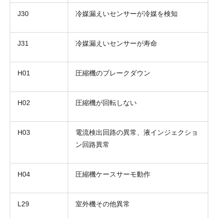
J30
冷媒漏えいセンサーが冷媒を検知
J31
冷媒漏えいセンサーが寿命
H01
圧縮機のブレークダウン
H02
圧縮機が回転しない
H03
電流検出回路の異常、液インジェクショ
ン回路異常
H04
圧縮機ケースサーモ動作
L29
室外機その他異常