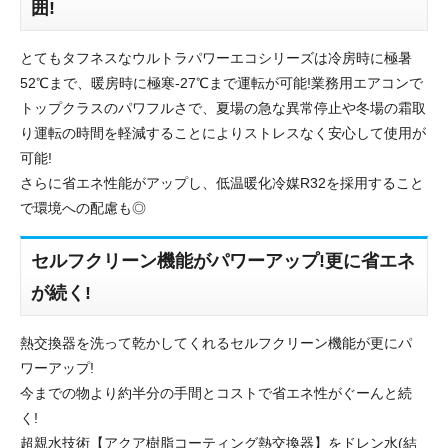
囲!
とてもタフネスなウルトラパワーエコシリーズは冷房時に極暑
52℃まで、暖房時に極寒-27℃まで運転が可能!業務用エアコンで
トップクラスのパワフルさで、夏場の急な異常停止や冬場の霜取
り運転の時間を軽減することによりストレスなく安心して使用が
可能!
さらに省エネ性能がアップし、低温暖化冷媒R32を採用すること
で環境への配慮も◎
セルフクリーン機能がパワーアップ!更に省エネ
が続く!
熱交換器を洗って乾かしてくれるセルフクリーン機能が更にパ
ワーアップ!
今までの物より約半分の手間とコストで省エネ性がぐーんと続
く!
超親水技術【アクア樹脂コーティング熱交換器】をドレン水(結