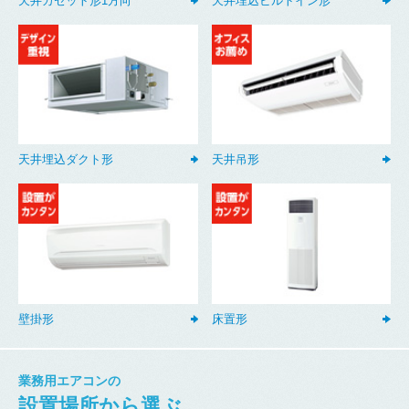
天井カセット形1方向
天井埋込ビルトイン形
天井埋込ダクト形
天井吊形
壁掛形
床置形
業務用エアコンの
設置場所から選ぶ