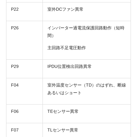
P22
室外DCファン異常
P26
インバーター過電流保護回路動作（短時
間）
主回路不足電圧動作
お名前
電話番号
P29
IPDU位置検出回路異常
メールアドレス
F04
室外温度センサー（TD）のはずれ、断線
お問合せ内容
工事お見積り依頼
あるいはショート
(ご選択ください)
機器お見積り依頼
ご相談
F06
TEセンサー異常
その他
メッセージ
F07
TLセンサー異常