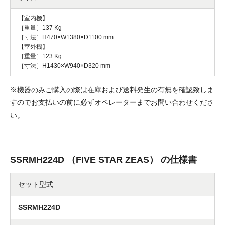
【室内機】
［重量］137 Kg
［寸法］H470×W1380×D1100 mm
【室外機】
［重量］123 Kg
［寸法］H1430×W940×D320 mm
※機器のみご購入の際は在庫および送料発生の有無を確認致しま
すのでお支払いの前に必ずオペレーターまでお問い合わせくださ
い。
SSRMH224D （FIVE STAR ZEAS） の仕様書
セット型式
SSRMH224D