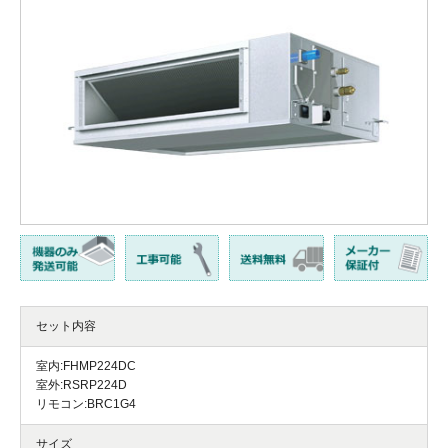
セット内容
室内:FHMP224DC
室外:RSRP224D
リモコン:BRC1G4
サイズ