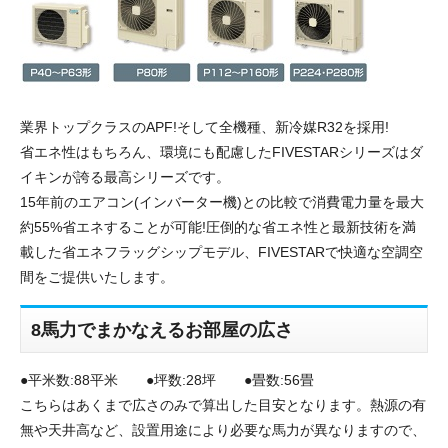
業界トップクラスのAPF!そして全機種、新冷媒R32を採用!
省エネ性はもちろん、環境にも配慮したFIVESTARシリーズはダ
イキンが誇る最高シリーズです。
15年前のエアコン(インバーター機)との比較で消費電力量を最大
約55%省エネすることが可能!圧倒的な省エネ性と最新技術を満
載した省エネフラッグシップモデル、FIVESTARで快適な空調空
間をご提供いたします。
8馬力でまかなえるお部屋の広さ
●平米数:88平米 ●坪数:28坪 ●畳数:56畳
こちらはあくまで広さのみで算出した目安となります。熱源の有
無や天井高など、設置用途により必要な馬力が異なりますので、