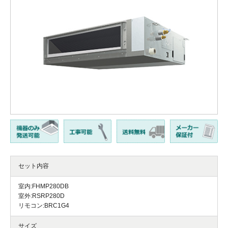
セット内容
室内:FHMP280DB
室外:RSRP280D
リモコン:BRC1G4
サイズ