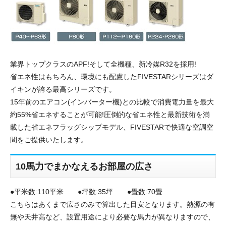
業界トップクラスのAPF!そして全機種、新冷媒R32を採用!
省エネ性はもちろん、環境にも配慮したFIVESTARシリーズはダ
イキンが誇る最高シリーズです。
15年前のエアコン(インバーター機)との比較で消費電力量を最大
約55%省エネすることが可能!圧倒的な省エネ性と最新技術を満
載した省エネフラッグシップモデル、FIVESTARで快適な空調空
間をご提供いたします。
10馬力でまかなえるお部屋の広さ
●平米数:110平米 ●坪数:35坪 ●畳数:70畳
こちらはあくまで広さのみで算出した目安となります。熱源の有
無や天井高など、設置用途により必要な馬力が異なりますので、