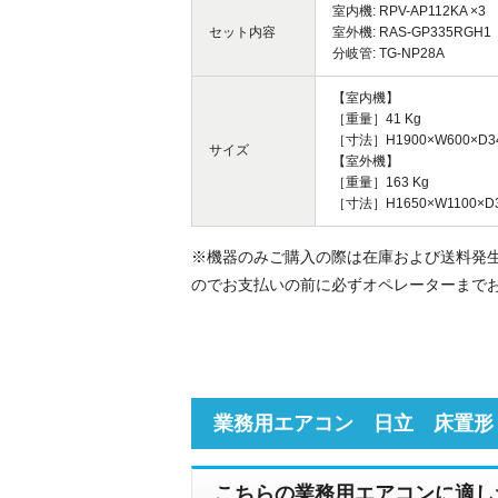
室内機: RPV-AP112KA ×3
セット内容
室外機: RAS-GP335RGH1
分岐管: TG-NP28A
【室内機】
［重量］41 Kg
［寸法］H1900×W600×D3
サイズ
【室外機】
［重量］163 Kg
［寸法］H1650×W1100×D3
※機器のみご購入の際は在庫および送料発
のでお支払いの前に必ずオペレーターまで
業務用エアコン 日立 床置形
こちらの業務用エアコンに適し