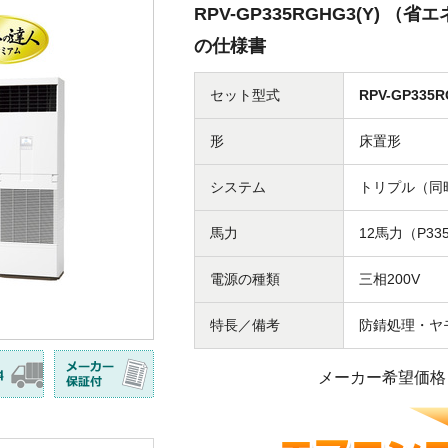
RPV-GP335RGHG3(Y) 
の仕様書
セット型式
RPV-GP335R
形
床置形
システム
トリプル（同
馬力
12馬力（P33
電源の種類
三相200V
特長／備考
防錆処理・ヤ
メーカー希望価