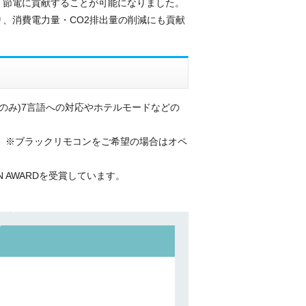
く節電に貢献することが可能になりました。
、消費電力量・CO2排出量の削減にも貢献
eのみ)7言語への対応やホテルモードなどの
。※ブラックリモコンをご希望の場合はオペ
N AWARDを受賞しています。