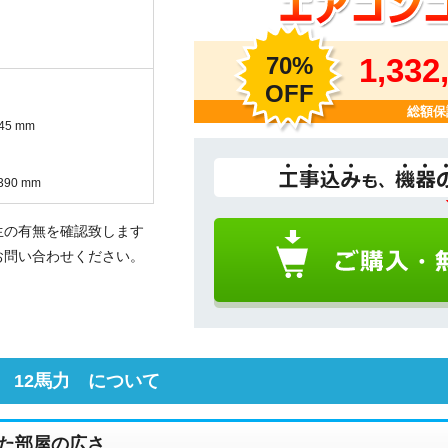
70%
1,332
OFF
総額保
45 mm
90 mm
生の有無を確認致します
お問い合わせください。
 12馬力 について
た部屋の広さ