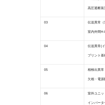
高圧遮断装
03
伝送異常（
室内外間H
04
伝送異常(
プリント基
05
相検出異常
欠相・電源
06
室外ユニッ
インバータ