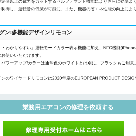
設定値以上の電力をカットするセルフデマンド機能によりさらに効率よ
を制御し、運転音の低減が可能に。また、機器の省エネ性能の向上により
ご相談
その他
メッセージ
グン!多機能デザインリモコン
わかりやすい」運転モードカラー表示機能に加え、NFC機能(iPhon
にお使いいただけます。
りパワーアップ!カラーは通常色のホワイトとは別に、ブラックもご用意
イヤードリモコンは2020年度のEUROPEAN PRODUCT DESIG
業務用エアコンの修理を依頼する