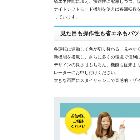
省エネ性能に加え、快適性に配慮しつつ、
ナイトシフトモード機能を使えば各回転数
しています。
見た目も操作性も省エネもバツ
各運転に連動して色が切り替わる「見やすく・
新機能を搭載し、さらに多くの環境で便利
デザインの良さはもちろん、機能も従来よ
レーターにお申し付けください。
大きな画面にスタイリッシュで直感的デザインのワ