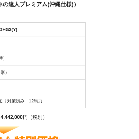
（省エネの達人プレミアム(沖縄仕様)）
GHG3(Y)
時）
5形）
モリ対策済み 12馬力
格
4,442,000円
（税別）