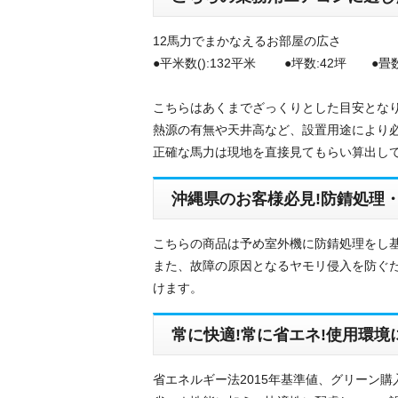
12馬力でまかなえるお部屋の広さ
●平米数():132平米 ●坪数:42坪 ●畳数
こちらはあくまでざっくりとした目安とな
熱源の有無や天井高など、設置用途により
正確な馬力は現地を直接見てもらい算出し
沖縄県のお客様必見!防錆処理
こちらの商品は予め室外機に防錆処理をし基
また、故障の原因となるヤモリ侵入を防ぐた
けます。
常に快適!常に省エネ!使用環
省エネルギー法2015年基準値、グリーン購