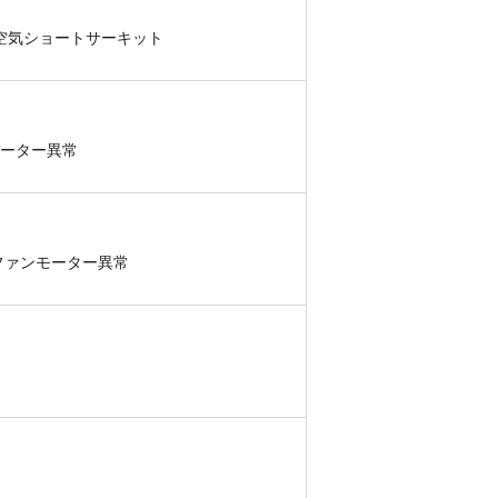
出空気ショートサーキット
バーター異常
ファンモーター異常