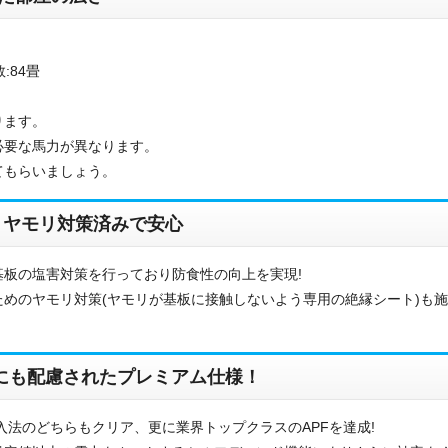
:84畳
ります。
必要な馬力が異なります。
てもらいましょう。
・ヤモリ対策済みで安心
お名前
板の塩害対策を行っており防食性の向上を実現!
めのヤモリ対策(ヤモリが基板に接触しないよう専用の絶縁シート)も
電話番号
メールアドレス
境にも配慮されたプレミアム仕様！
お問合せ内容
工事お見積り依頼
入法のどちらもクリア、更に業界トップクラスのAPFを達成!
(ご選択ください)
機器お見積り依頼