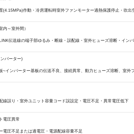
置(4.15MPa)作動・冷房運転時室外ファンモーター過熱保護停止・吹
室内～室外間）
-LINK伝送線の端子部ゆるみ・断線・誤配線・室外ヒューズ溶断・イン
折り返しのご連絡
お電話
(ご選択ください)
メール
インバーター)
板~インバーター基板の伝送不良、接続異常、動力ヒューズ溶断、室外
送信する
配線誤り・室外ユニット容量コード誤設定・電圧不足・異常電圧低下
ト電圧異常
ー電圧不足または過電圧・電源配線容量不足