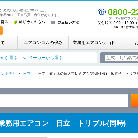
ンの取り扱い機種は3000以上。
業務用・店舗用エアコン専門店 エアコンコム
業界No.1。工事品質に自信があります。
受付時間 9:00～19:
※6～9月は土曜日も
いて
エアコンコムの強み
業務用エアコン大百科
所から選ぶ
メーカーから選ぶ
コンを選ぶ
日立
日立 省エネの達人プレミアム(沖縄仕様) 床置形 トリプル(
(Y) 業務用エアコン 日立 トリプル(同時)