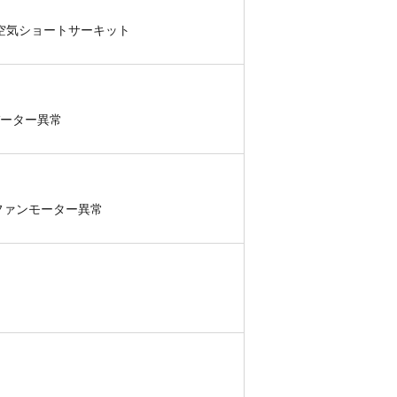
出空気ショートサーキット
バーター異常
ファンモーター異常