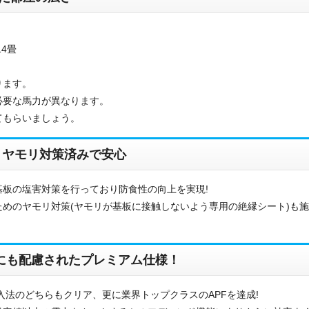
14畳
ります。
必要な馬力が異なります。
てもらいましょう。
・ヤモリ対策済みで安心
お名前
板の塩害対策を行っており防食性の向上を実現!
めのヤモリ対策(ヤモリが基板に接触しないよう専用の絶縁シート)も
電話番号
メールアドレス
境にも配慮されたプレミアム仕様！
お問合せ内容
工事お見積り依頼
入法のどちらもクリア、更に業界トップクラスのAPFを達成!
(ご選択ください)
機器お見積り依頼