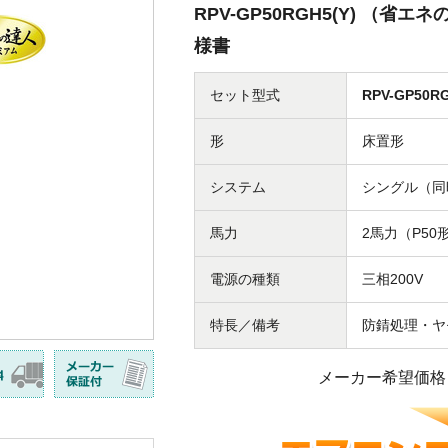
RPV-GP50RGH5(Y) （省
様書
セット型式
RPV-GP50RG
形
床置形
システム
シングル（同
馬力
2馬力（P50
電源の種類
三相200V
特長／備考
防錆処理・ヤ
メーカー希望価