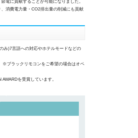
く節電に貢献することが可能になりました。
、消費電力量・CO2排出量の削減にも貢献
eのみ)7言語への対応やホテルモードなどの
。※ブラックリモコンをご希望の場合はオペ
N AWARDを受賞しています。