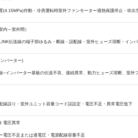
置(4.15MPa)作動・冷房運転時室外ファンモーター過熱保護停止・吹
室内～室外間）
-LINK伝送線の端子部ゆるみ・断線・誤配線・室外ヒューズ溶断・イン
折り返しのご連絡
お電話
(ご選択ください)
メール
インバーター)
板~インバーター基板の伝送不良、接続異常、動力ヒューズ溶断、室外
送信する
配線誤り・室外ユニット容量コード誤設定・電圧不足・異常電圧低下
ト電圧異常
ー電圧不足または過電圧・電源配線容量不足