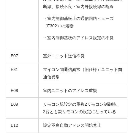
断線、接続不良・室内外接続線の断線
・室内制御基板上の通信回路ヒューズ
（F302）の溶断
・室内制御基板のアドレス設定の不良
お名前
E07
室外ユニット送信不良
電話番号
E31
マイコン間通信異常（旧仕様）ユニット間
メールアドレス
通信異常
お問合せ内容
工事お見積り依頼
E08
室内ユニットのアドレス重複
(ご選択ください)
機器お見積り依頼
E09
リモコン親設定の重複2リモコン制御時、
ご相談
2台とも親リモコンの設定になっている
その他
E12
設定不良自動アドレス開始禁止
メッセージ