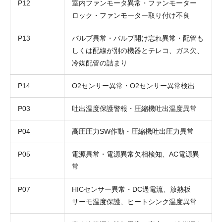
P12
室内ファンモータ異常・ファンモーター
ロック・ファンモーター取り付け不良
P13
バルブ異常・バルブ開け忘れ異常・配管も
しくは配線が別の機器とテレコ、ガス欠、
冷媒配管の詰まり
P14
O2センサー異常・O2センサー異常検出
P03
吐出温度保護警報・圧縮機吐出温度異常
P04
高圧圧力SW作動・圧縮機吐出圧力異常
P05
電源異常・電源異常欠相検知、AC電源異
常
P07
HICセンサー異常・DC過電流、放熱板
サーモ温度保護、ヒートシンク温度異常