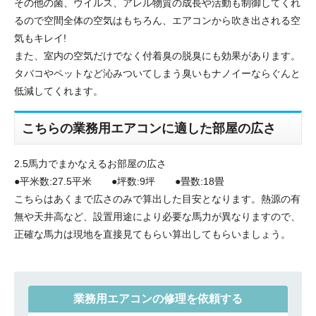
その他の菌、ウイルス、アレル物質の成長や活動も制御してくれ
るので空間全体の空気はもちろん、エアコンから吹き出される空
気もキレイ!
また、室内の空気だけでなく付着臭の脱臭にも効果があります。
タバコやペットなど沁みついてしまう臭いもナノイーならぐんと
低減してくれます。
こちらの業務用エアコンに適した部屋の広さ
2.5馬力でまかなえるお部屋の広さ
●平米数:27.5平米 ●坪数:9坪 ●畳数:18畳
こちらはあくまで広さのみで算出した目安となります。熱源の有
無や天井高など、設置用途により必要な馬力が異なりますので、
正確な馬力は現地を直接見てもらい算出してもらいましょう。
業務用エアコンの修理を依頼する