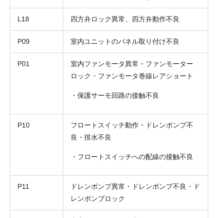
L18
四方弁ロック異常、四方弁動作不良
P09
室内ユニットのパネル取り付け不良
P01
室内ファンモータ異常・ファンモーター
ロック・ファンモータ巻線レアショート
・保護サーモ回路の接触不良
P10
フロートスイッチ動作・ドレンポンプ不
折り返しのご連絡
お電話
(ご選択ください)
良・排水不良
メール
・フロートスイッチへの配線の接触不良
送信する
P11
ドレンポンプ異常・ドレンポンプ不良・ド
レンポンプロック