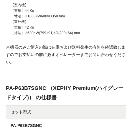
【室内機】
［重量］44 Kg
［寸法］H1880×W600×D350 mm
【室外機】
［重量］42 Kg
［寸法］H630×W(799+91)×D(299+64) mm
※機器のみご購入の際は在庫および送料発生の有無を確認致しま
すのでお支払いの前に必ずオペレーターまでお問い合わせくださ
い。
PA-P63B7SGNC （XEPHY Premium(ハイグレー
ドタイプ)） の仕様書
セット型式
PA-P63B7SGNC