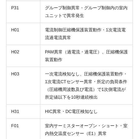
P31
グループ制御異常・グループ制御内の室内
ユニットで異常発生
H01
電流制御圧縮機保護装置動作・1次電流電
流過電流異常
H02
PAM異常（過電流・過電圧）、圧縮機保護
装置動作
H03
一次電流検知なし、圧縮機保護装置動作・
1次電流CTセンサー異常・所定の負荷条件
（圧縮機周波数及び電流）で1次側電流が
所定値以下を10秒連続検出
H31
HIC異常・DC電圧検知なし
F01
室内サーミスターオープン・ショート・室
内熱交温度センサー（E1）異常