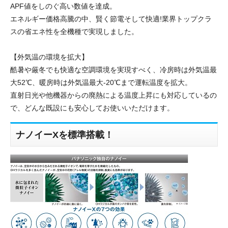
APF値をしのぐ高い数値を達成。
エネルギー価格高騰の中、賢く節電そして快適!業界トップクラ
スの省エネ性を全機種で実現しました。
【外気温の環境を拡大】
酷暑や厳冬でも快適な空調環境を実現すべく、冷房時は外気温最
大52℃、暖房時は外気温最大-20℃まで運転温度を拡大。
直射日光や他機器からの廃熱による温度上昇にも対応しているの
で、どんな既設にも安心してお使いいただけます。
ナノイーXを標準搭載！