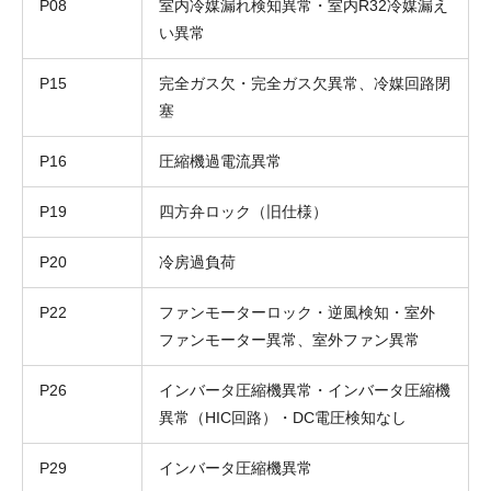
P08
室内冷媒漏れ検知異常・室内R32冷媒漏え
い異常
P15
完全ガス欠・完全ガス欠異常、冷媒回路閉
塞
P16
圧縮機過電流異常
P19
四方弁ロック（旧仕様）
P20
冷房過負荷
P22
ファンモーターロック・逆風検知・室外
ファンモーター異常、室外ファン異常
P26
インバータ圧縮機異常・インバータ圧縮機
異常（HIC回路）・DC電圧検知なし
P29
インバータ圧縮機異常