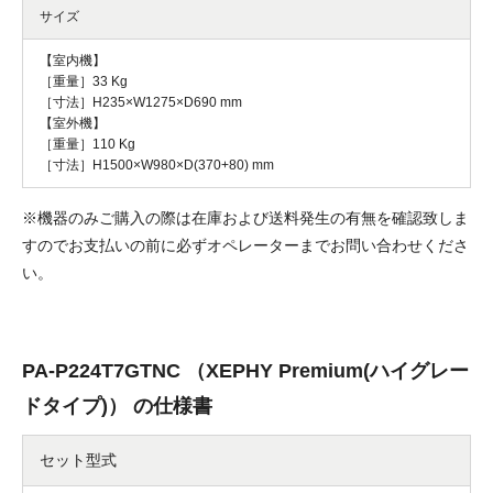
サイズ
【室内機】
［重量］33 Kg
［寸法］H235×W1275×D690 mm
【室外機】
［重量］110 Kg
［寸法］H1500×W980×D(370+80) mm
※機器のみご購入の際は在庫および送料発生の有無を確認致しま
すのでお支払いの前に必ずオペレーターまでお問い合わせくださ
い。
PA-P224T7GTNC （XEPHY Premium(ハイグレー
ドタイプ)） の仕様書
セット型式