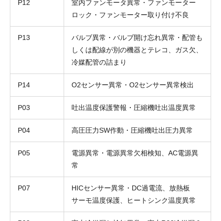
P12
室内ファンモータ異常・ファンモーター
ロック・ファンモーター取り付け不良
P13
バルブ異常・バルブ開け忘れ異常・配管も
しくは配線が別の機器とテレコ、ガス欠、
冷媒配管の詰まり
P14
O2センサー異常・O2センサー異常検出
P03
吐出温度保護警報・圧縮機吐出温度異常
P04
高圧圧力SW作動・圧縮機吐出圧力異常
P05
電源異常・電源異常欠相検知、AC電源異
常
P07
HICセンサー異常・DC過電流、放熱板
サーモ温度保護、ヒートシンク温度異常