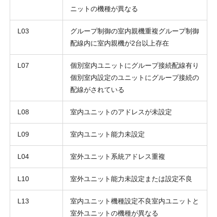
ニットの機種が異なる
L03
グループ制御の室内親機重複グループ制御
配線内に室内親機が2台以上存在
L07
個別室内ユニットにグループ接続配線有り
個別室内設定のユニットにグループ接続の
お名前
配線がされている
電話番号
L08
室内ユニットのアドレスが未設定
メールアドレス
L09
室内ユニット能力未設定
お問合せ内容
工事お見積り依頼
(ご選択ください)
L04
室外ユニット系統アドレス重複
機器お見積り依頼
ご相談
L10
室外ユニット能力未設定または設定不良
その他
L13
室内ユニット機種設定不良室内ユニットと
メッセージ
室外ユニットの機種が異なる