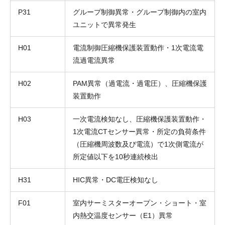
P31
グループ制御異常・グループ制御内の室内
ユニットで異常発生
H01
電流制御圧縮機保護装置動作・1次電流電
流過電流異常
H02
PAM異常（過電流・過電圧）、圧縮機保護
装置動作
H03
一次電流検知なし、圧縮機保護装置動作・
1次電流CTセンサー異常・所定の負荷条件
（圧縮機周波数及び電流）で1次側電流が
所定値以下を10秒連続検出
H31
HIC異常・DC電圧検知なし
F01
室内サーミスターオープン・ショート・室
内熱交温度センサー（E1）異常