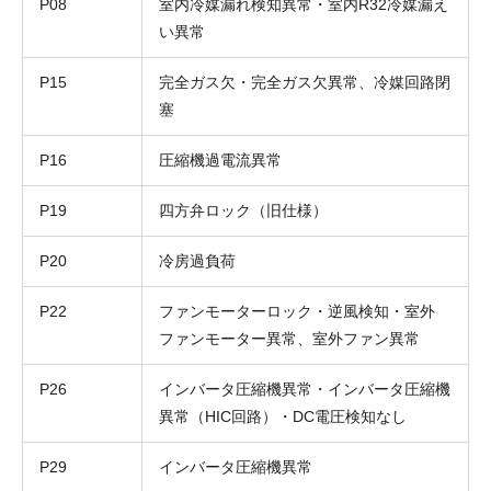
P08
室内冷媒漏れ検知異常・室内R32冷媒漏え
い異常
P15
完全ガス欠・完全ガス欠異常、冷媒回路閉
塞
P16
圧縮機過電流異常
P19
四方弁ロック（旧仕様）
P20
冷房過負荷
折り返しのご連絡
お電話
(ご選択ください)
P22
ファンモーターロック・逆風検知・室外
メール
ファンモーター異常、室外ファン異常
P26
インバータ圧縮機異常・インバータ圧縮機
送信する
異常（HIC回路）・DC電圧検知なし
P29
インバータ圧縮機異常