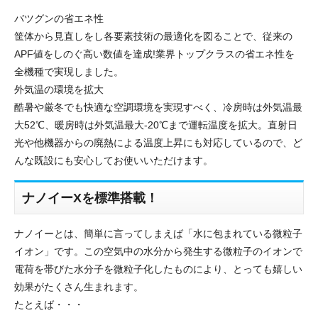
バツグンの省エネ性
筐体から見直しをし各要素技術の最適化を図ることで、従来の
APF値をしのぐ高い数値を達成!業界トップクラスの省エネ性を
全機種で実現しました。
外気温の環境を拡大
酷暑や厳冬でも快適な空調環境を実現すべく、冷房時は外気温最
大52℃、暖房時は外気温最大-20℃まで運転温度を拡大。直射日
光や他機器からの廃熱による温度上昇にも対応しているので、ど
んな既設にも安心してお使いいただけます。
ナノイーXを標準搭載！
ナノイーとは、簡単に言ってしまえば「水に包まれている微粒子
イオン」です。この空気中の水分から発生する微粒子のイオンで
電荷を帯びた水分子を微粒子化したものにより、とっても嬉しい
効果がたくさん生まれます。
たとえば・・・