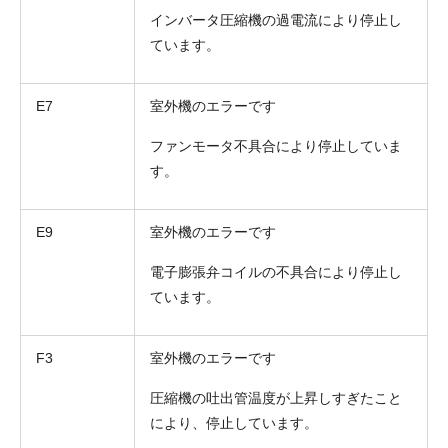
インバータ圧縮機の過電流により停止し
ています。
E7
室外機のエラーです
ファンモータ不具合により停止していま
す。
E9
室外機のエラーです
折り返しのご連絡
お電話
電子膨張弁コイルの不具合により停止し
(ご選択ください)
メール
ています。
F3
室外機のエラーです
送信する
圧縮機の吐出管温度が上昇しすぎたこと
により、停止しています。