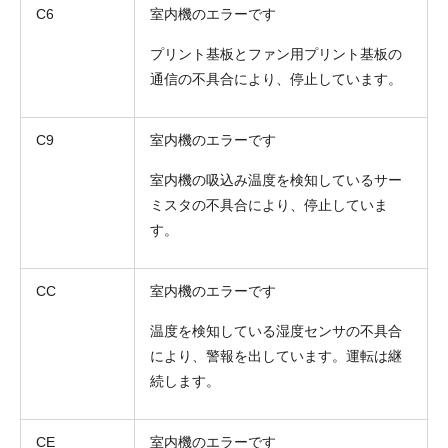
C6
室内機のエラーです
プリント基板とファン用プリント基板の
通信の不具合により、停止しています。
C9
室内機のエラーです
お名前
室内機の吸込み温度を検知しているサー
電話番号
ミスタの不具合により、停止していま
す。
メールアドレス
CC
室内機のエラーです
お問合せ内容
工事お見積り依頼
(ご選択ください)
機器お見積り依頼
温度を検知している湿度センサの不具合
により、警報を出しています。運転は継
ご相談
続します。
その他
メッセージ
CE
室内機のエラーです