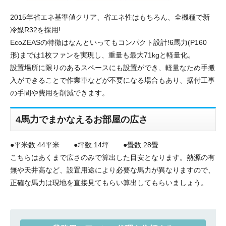
2015年省エネ基準値クリア、省エネ性はもちろん、全機種で新
冷媒R32を採用!
EcoZEASの特徴はなんといってもコンパクト設計!6馬力(P160
形)までは1枚ファンを実現し、重量も最大71kgと軽量化。
設置場所に限りのあるスペースにも設置ができ、軽量なため手搬
入ができることで作業車などが不要になる場合もあり、据付工事
の手間や費用を削減できます。
4馬力でまかなえるお部屋の広さ
●平米数:44平米 ●坪数:14坪 ●畳数:28畳
こちらはあくまで広さのみで算出した目安となります。熱源の有
無や天井高など、設置用途により必要な馬力が異なりますので、
正確な馬力は現地を直接見てもらい算出してもらいましょう。