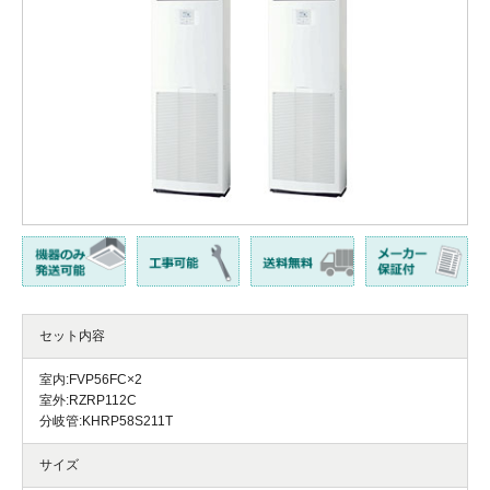
セット内容
室内:FVP56FC×2
室外:RZRP112C
分岐管:KHRP58S211T
サイズ