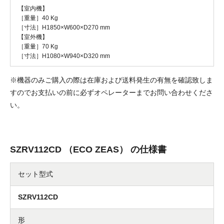
【室内機】
［重量］40 Kg
［寸法］H1850×W600×D270 mm
【室外機】
［重量］70 Kg
［寸法］H1080×W940×D320 mm
※機器のみご購入の際は在庫および送料発生の有無を確認致しま
すのでお支払いの前に必ずオペレーターまでお問い合わせくださ
い。
SZRV112CD （ECO ZEAS） の仕様書
セット型式
SZRV112CD
形