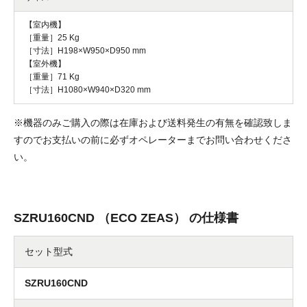
【室内機】
［重量］25 Kg
［寸法］H198×W950×D950 mm
【室外機】
［重量］71 Kg
［寸法］H1080×W940×D320 mm
※機器のみご購入の際は在庫および送料発生の有無を確認致しま
すのでお支払いの前に必ずオペレーターまでお問い合わせくださ
い。
SZRU160CND （ECO ZEAS） の仕様書
セット型式
SZRU160CND