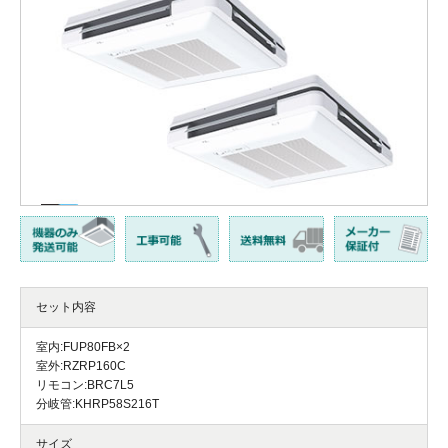
セット内容
室内:FUP80FB×2
室外:RZRP160C
リモコン:BRC7L5
分岐管:KHRP58S216T
サイズ