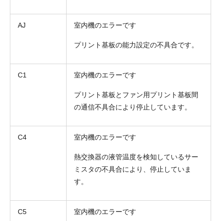
AJ
室内機のエラーです
プリント基板の能力設定の不具合です。
C1
室内機のエラーです
お名前
プリント基板とファン用プリント基板間
電話番号
の通信不具合により停止しています。
メールアドレス
C4
室内機のエラーです
お問合せ内容
工事お見積り依頼
(ご選択ください)
熱交換器の液管温度を検知しているサー
機器お見積り依頼
ミスタの不具合により、停止していま
ご相談
す。
その他
メッセージ
C5
室内機のエラーです