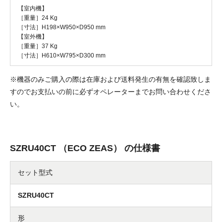
【室内機】
［重量］24 Kg
［寸法］H198×W950×D950 mm
【室外機】
［重量］37 Kg
［寸法］H610×W795×D300 mm
※機器のみご購入の際は在庫および送料発生の有無を確認致しま
すのでお支払いの前に必ずオペレーターまでお問い合わせくださ
い。
SZRU40CT （ECO ZEAS） の仕様書
セット型式
SZRU40CT
形