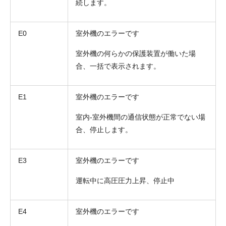
続します。
E0
室外機のエラーです
室外機の何らかの保護装置が働いた場
合、一括で表示されます。
E1
室外機のエラーです
室内-室外機間の通信状態が正常でない場
合、停止します。
折り返しのご連絡
お電話
(ご選択ください)
メール
E3
室外機のエラーです
運転中に高圧圧力上昇、停止中
送信する
E4
室外機のエラーです