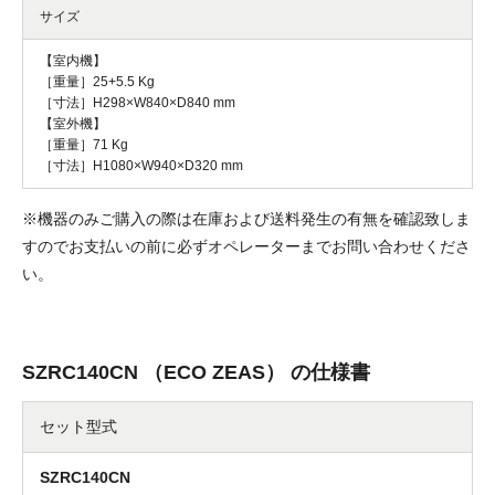
サイズ
【室内機】
［重量］25+5.5 Kg
［寸法］H298×W840×D840 mm
【室外機】
［重量］71 Kg
［寸法］H1080×W940×D320 mm
※機器のみご購入の際は在庫および送料発生の有無を確認致しま
すのでお支払いの前に必ずオペレーターまでお問い合わせくださ
い。
SZRC140CN （ECO ZEAS） の仕様書
セット型式
SZRC140CN