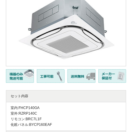
セット内容
室内:FHCP140GA
室外:RZRP140C
リモコン:BRC7L1F
化粧パネル:BYCP160EAF