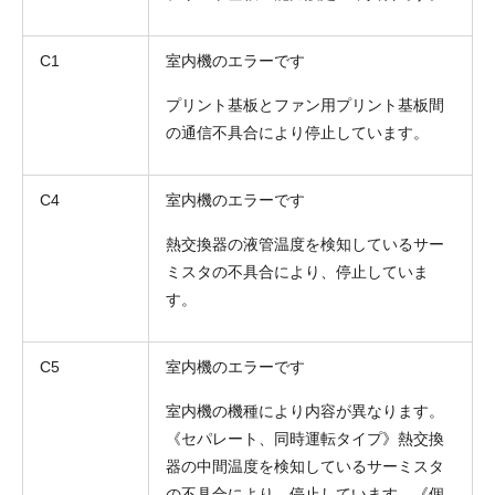
C1
室内機のエラーです
プリント基板とファン用プリント基板間
の通信不具合により停止しています。
お名前
C4
室内機のエラーです
電話番号
熱交換器の液管温度を検知しているサー
ミスタの不具合により、停止していま
メールアドレス
す。
お問合せ内容
工事お見積り依頼
(ご選択ください)
機器お見積り依頼
C5
室内機のエラーです
ご相談
室内機の機種により内容が異なります。
その他
《セパレート、同時運転タイプ》熱交換
器の中間温度を検知しているサーミスタ
メッセージ
の不具合により、停止しています。《個