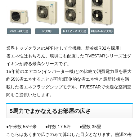
業界トップクラスのAPF!そして全機種、新冷媒R32を採用!
省エネ性はもちろん、環境にも配慮したFIVESTARシリーズはダ
イキンが誇る最高シリーズです。
15年前のエアコン(インバーター機)との比較で消費電力量を最大
約55%省エネすることが可能!圧倒的な省エネ性と最新技術を満
載した省エネフラッグシップモデル、FIVESTARで快適な空調空
間をご提供いたします。
5馬力でまかなえるお部屋の広さ
●平米数:55平米 ●坪数:17.5坪 ●畳数:35畳
こちらはあくまで広さのみで算出した目安となります。熱源の有