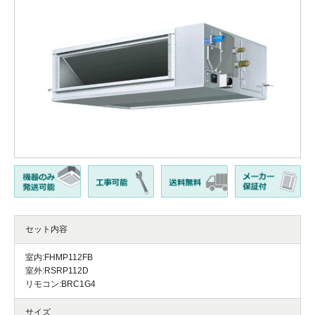
セット内容
室内:FHMP112FB
室外:RSRP112D
リモコン:BRC1G4
サイズ