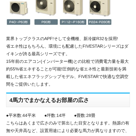
業界トップクラスのAPF!そして全機種、新冷媒R32を採用!
省エネ性はもちろん、環境にも配慮したFIVESTARシリーズはダ
イキンが誇る最高シリーズです。
15年前のエアコン(インバーター機)との比較で消費電力量を最大
約55%省エネすることが可能!圧倒的な省エネ性と最新技術を満
載した省エネフラッグシップモデル、FIVESTARで快適な空調空
間をご提供いたします。
4馬力でまかなえるお部屋の広さ
●平米数:44平米 ●坪数:14坪 ●畳数:28畳
こちらはあくまで広さのみで算出した目安となります。熱源の有
無や天井高など、設置用途により必要な馬力が異なりますので、