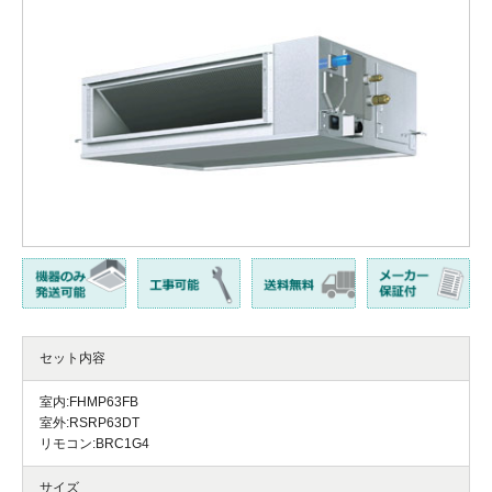
セット内容
室内:FHMP63FB
室外:RSRP63DT
リモコン:BRC1G4
サイズ