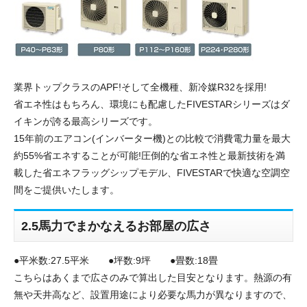
業界トップクラスのAPF!そして全機種、新冷媒R32を採用!
省エネ性はもちろん、環境にも配慮したFIVESTARシリーズはダ
イキンが誇る最高シリーズです。
15年前のエアコン(インバーター機)との比較で消費電力量を最大
約55%省エネすることが可能!圧倒的な省エネ性と最新技術を満
載した省エネフラッグシップモデル、FIVESTARで快適な空調空
間をご提供いたします。
2.5馬力でまかなえるお部屋の広さ
●平米数:27.5平米 ●坪数:9坪 ●畳数:18畳
こちらはあくまで広さのみで算出した目安となります。熱源の有
無や天井高など、設置用途により必要な馬力が異なりますので、