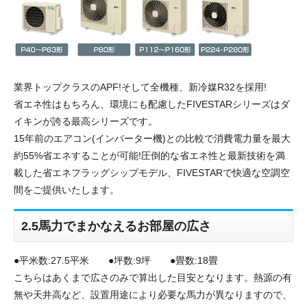
業界トップクラスのAPF!そして全機種、新冷媒R32を採用!
省エネ性はもちろん、環境にも配慮したFIVESTARシリーズはダ
イキンが誇る最高シリーズです。
15年前のエアコン(インバーター機)との比較で消費電力量を最大
約55%省エネすることが可能!圧倒的な省エネ性と最新技術を満
載した省エネフラッグシップモデル、FIVESTARで快適な空調空
間をご提供いたします。
2.5馬力でまかなえるお部屋の広さ
●平米数:27.5平米 ●坪数:9坪 ●畳数:18畳
こちらはあくまで広さのみで算出した目安となります。熱源の有
無や天井高など、設置用途により必要な馬力が異なりますので、