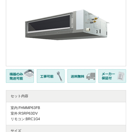
セット内容
室内:FHMMP63FB
室外:RSRP63DV
リモコン:BRC1G4
サイズ