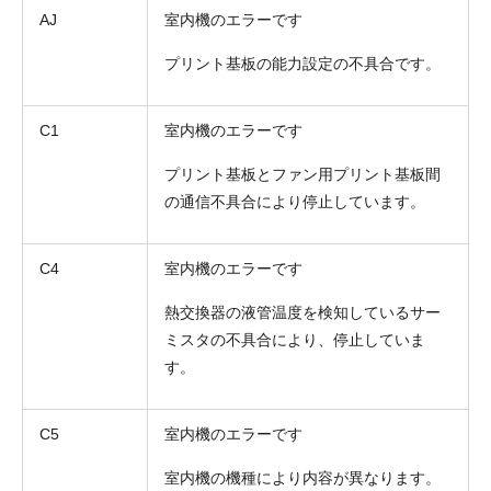
AJ
室内機のエラーです
プリント基板の能力設定の不具合です。
C1
室内機のエラーです
プリント基板とファン用プリント基板間
お名前
の通信不具合により停止しています。
電話番号
C4
室内機のエラーです
メールアドレス
熱交換器の液管温度を検知しているサー
お問合せ内容
工事お見積り依頼
ミスタの不具合により、停止していま
(ご選択ください)
機器お見積り依頼
す。
ご相談
その他
C5
室内機のエラーです
メッセージ
室内機の機種により内容が異なります。