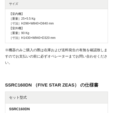
サイズ
【室内機】
［重量］25+5.5 Kg
［寸法］H298×W840×D840 mm
【室外機】
［重量］90 Kg
［寸法］H1430×W940×D320 mm
※機器のみご購入の際は在庫および送料発生の有無を確認致しま
すのでお支払いの前に必ずオペレーターまでお問い合わせくださ
い。
SSRC160DN （FIVE STAR ZEAS） の仕様書
セット型式
SSRC160DN