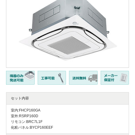
セット内容
室内:FHCP160GA
室外:RSRP160D
リモコン:BRC7L1F
化粧パネル:BYCP160EEF