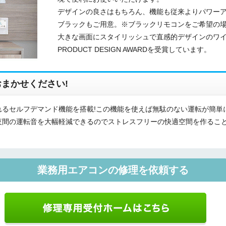
デザインの良さはもちろん、機能も従来よりパワーア
ご相談
ブラックもご用意。※ブラックリモコンをご希望の
その他
大きな画面にスタイリッシュで直感的デザインのワイヤー
PRODUCT DESIGN AWARDを受賞しています。
メッセージ
まかせください!
るセルフデマンド機能を搭載!この機能を使えば無駄のない運転が簡単
夜間の運転音を大幅軽減できるのでストレスフリーの快適空間を作ること
業務用エアコンの修理を依頼する