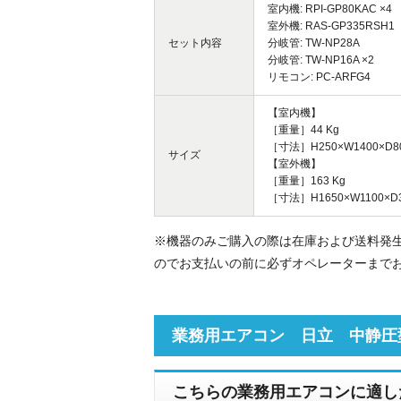
室内機: RPI-GP80KAC ×4
室外機: RAS-GP335RSH1
セット内容
分岐管: TW-NP28A
分岐管: TW-NP16A ×2
リモコン: PC-ARFG4
【室内機】
［重量］44 Kg
［寸法］H250×W1400×D8
サイズ
【室外機】
［重量］163 Kg
［寸法］H1650×W1100×D3
※機器のみご購入の際は在庫および送料発
のでお支払いの前に必ずオペレーターまで
業務用エアコン 日立 中静圧
こちらの業務用エアコンに適し