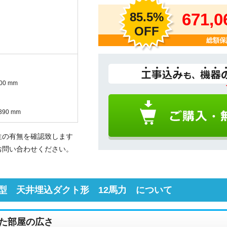
85.5%
671,
OFF
総額保
00 mm
90 mm
生の有無を確認致します
お問い合わせください。
型 天井埋込ダクト形 12馬力 について
た部屋の広さ