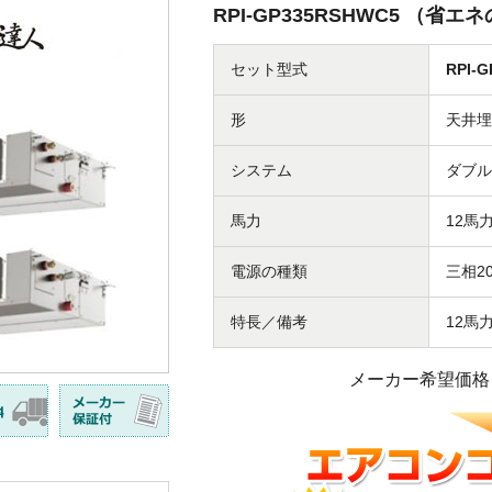
RPI-GP335RSHWC5 （省
セット型式
RPI-
形
天井埋
システム
ダブル
馬力
12馬
電源の種類
三相20
特長／備考
12馬
メーカー希望価