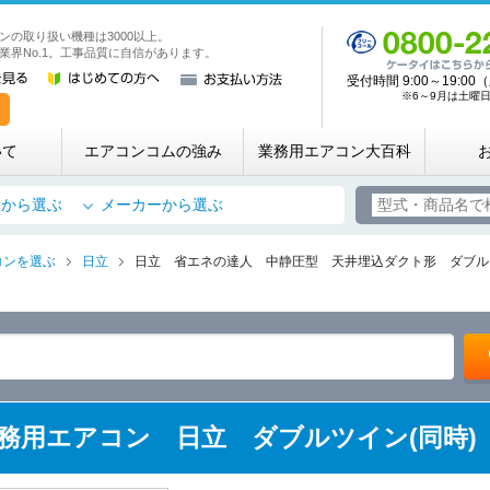
ンの取り扱い機種は3000以上。
業務用・店舗用エアコン専門店 エアコンコム
業界No.1。工事品質に自信があります。
受付時間 9:00～19:
※6～9月は土曜日も
いて
エアコンコムの強み
業務用エアコン大百科
所から選ぶ
メーカーから選ぶ
コンを選ぶ
日立
日立 省エネの達人 中静圧型 天井埋込ダクト形 ダブルツイ
5 業務用エアコン 日立 ダブルツイン(同時)