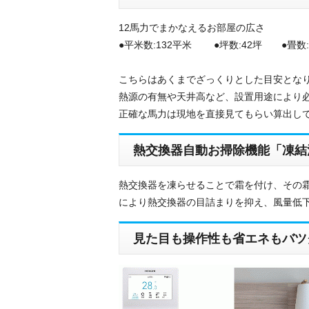
12馬力でまかなえるお部屋の広さ
●平米数:132平米 ●坪数:42坪 ●畳数:
こちらはあくまでざっくりとした目安とな
熱源の有無や天井高など、設置用途により
正確な馬力は現地を直接見てもらい算出し
熱交換器自動お掃除機能「凍結
熱交換器を凍らせることで霜を付け、その
により熱交換器の目詰まりを抑え、風量低
見た目も操作性も省エネもバツ