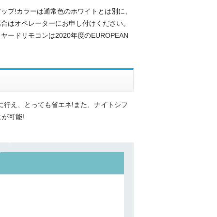
ップ!カラーは通常色のホワイトとは別に、
場合はオペレーターにお申し付けください。
ドリモコンは2020年度のEUROPEAN
に行え、とっても省エネ!また、ナイトシフ
が可能!