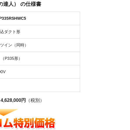
エネの達人） の仕様書
GP335RSHWC5
込ダクト形
ツイン（同時）
力（P335形）
0V
力
格
4,628,000円
（税別）