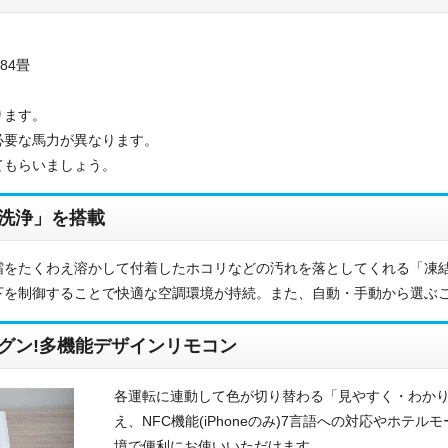
84畳
ります。
必要な馬力が異なります。
てもらいましょう。
洗浄」を搭載
お名前
霜をたくわえ溶かして付着したホコリなどの汚れを落としてくれる「凍
下を制御することで快適な空調環境が持続。また、自動・手動から選ぶ
電話番号
グン!多機能デザインリモコン
メールアドレス
各運転に連動して色が切り替わる「見やすく・わか
お問合せ内容
工事お見積り依頼
え、NFC機能(iPhoneのみ)7言語への対応やホ
(ご選択ください)
境で便利にお使いいただけます。
機器お見積り依頼