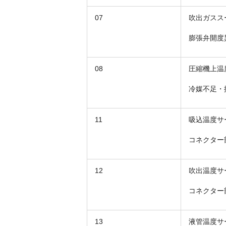
07
吹出ガスス
膨張弁開度
08
圧縮機上温
冷媒不足・
11
吸込温度サ
コネクター
12
吹出温度サ
コネクター
13
液管温度サ