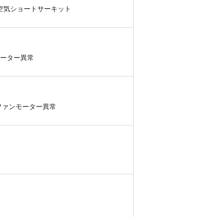
出空気ショートサーキット
バーター異常
ファンモーター異常