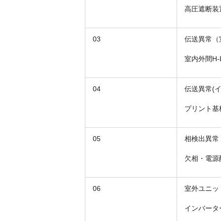
高圧遮断装
03
伝送異常（
室内外間H
04
伝送異常(
プリント基
05
相検出異常
欠相・電源
06
室外ユニッ
インバータ