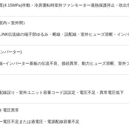
置(4.15MPa)作動・冷房運転時室外ファンモーター過熱保護停止・吹
室内～室外間）
-LINK伝送線の端子部ゆるみ・断線・誤配線・室外ヒューズ溶断・イン
折り返しのご連絡
お電話
(ご選択ください)
メール
インバーター)
板~インバーター基板の伝送不良、接続異常、動力ヒューズ溶断、室外
送信する
配線誤り・室外ユニット容量コード誤設定・電圧不足・異常電圧低下
ト電圧異常
ー電圧不足または過電圧・電源配線容量不足