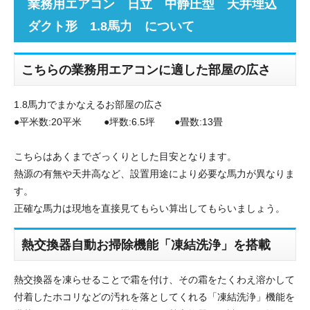
業務用エアコン 日立 中静圧型 天井埋込
ダクト形 1.8馬力 について
こちらの業務用エアコンに適した部屋の広さ
1.8馬力でまかなえるお部屋の広さ
●平米数:20平米 ●坪数:6.5坪 ●畳数:13畳
こちらはあくまでざっくりとした目安となります。
熱源の有無や天井高など、設置用途により必要な馬力が異なりま
す。
正確な馬力は現地を直接見てもらい算出してもらいましょう。
熱交換器自動お掃除機能「凍結洗浄」を搭載
熱交換器を凍らせることで霜を付け、その霜をたくわえ溶かして
付着したホコリなどの汚れを落としてくれる「凍結洗浄」機能を