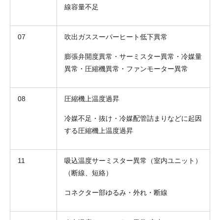
線容量不足
07
吹出ガススーパーヒート低下異常
膨張弁開度異常・サーミスター異常・冷媒量
異常・圧縮機異常・ファンモーター異常
08
圧縮機上温度過昇
冷媒不足・抜け・冷媒配管詰まりなどに起因
する圧縮機上温度過昇
11
吸込温度サーミスター異常（室内ユニット）
（断線、短絡）
コネクター部ゆるみ・外れ・断線