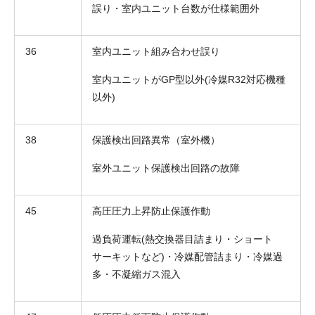
誤り・室内ユニット台数が仕様範囲外
36
室内ユニット組み合わせ誤り
室内ユニットがGP型以外(冷媒R32対応機種
以外)
38
保護検出回路異常（室外機）
室外ユニット保護検出回路の故障
45
高圧圧力上昇防止保護作動
過負荷運転(熱交換器目詰まり・ショート
サーキットなど)・冷媒配管詰まり・冷媒過
多・不凝縮ガス混入