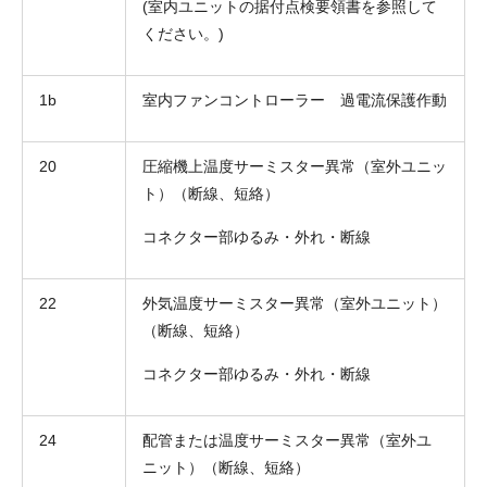
(室内ユニットの据付点検要領書を参照して
ください。)
1b
室内ファンコントローラー 過電流保護作動
20
圧縮機上温度サーミスター異常（室外ユニッ
お名前
ト）（断線、短絡）
電話番号
コネクター部ゆるみ・外れ・断線
メールアドレス
22
外気温度サーミスター異常（室外ユニット）
お問合せ内容
工事お見積り依頼
（断線、短絡）
(ご選択ください)
機器お見積り依頼
コネクター部ゆるみ・外れ・断線
ご相談
その他
24
配管または温度サーミスター異常（室外ユ
メッセージ
ニット）（断線、短絡）