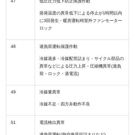
47
低圧圧力低下防止保護作動
蒸発温度の異常低下による停止が1時間以内
に3回発生・暖房運転時室外ファンモーター
ロック
48
過負荷運転保護作動
冷媒過多・冷媒配管詰まり・サイクル部品の
異常などによる圧力上昇・圧縮機異常(過負
荷・ロック・過電流)
折り返しのご連絡
お電話
(ご選択ください)
メール
49
冷媒量異常
冷媒不足・四方弁動作不良
送信する
51
電流検出異常
過負荷運転(熱交換器目詰まりなど)