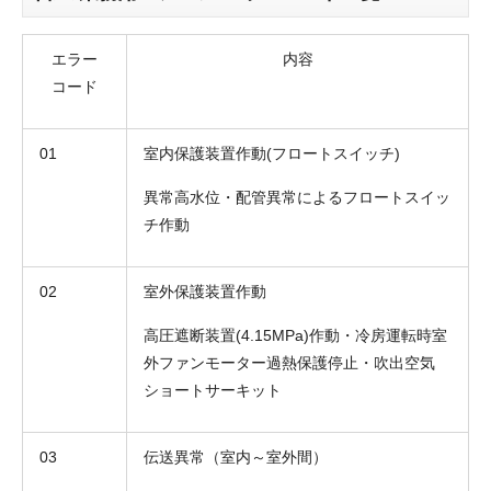
エラー
内容
コード
01
室内保護装置作動(フロートスイッチ)
異常高水位・配管異常によるフロートスイッ
チ作動
02
室外保護装置作動
高圧遮断装置(4.15MPa)作動・冷房運転時室
外ファンモーター過熱保護停止・吹出空気
ショートサーキット
03
伝送異常（室内～室外間）