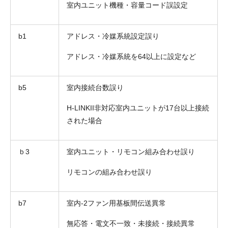
室内ユニット機種・容量コード誤設定
b1
アドレス・冷媒系統設定誤り
アドレス・冷媒系統を64以上に設定など
b5
室内接続台数誤り
H-LINKII非対応室内ユニットが17台以上接続
された場合
ｂ3
室内ユニット・リモコン組み合わせ誤り
リモコンの組み合わせ誤り
b7
室内-2ファン用基板間伝送異常
無応答・電文不一致・未接続・接続異常