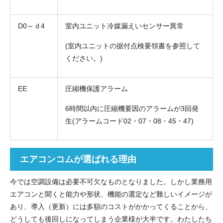
D0～ｄ4
室内ユニット冷媒漏えいセンサー異常
(室内ユニットの据付点検要領書を参照して
ください。)
EE
圧縮機保護アラーム
6時間以内に圧縮機要因のアラームが3回発
生(アラームコード02・07・08・45・47)
エアコンコムが選ばれる理由
今では空調設備は必要不可欠なものとなりました。しかし業務用
エアコンと聞くと能力や形状、機能の選定など難しいイメージが
あり、導入（更新）には多額のコストがかかってくることから、
どうしても後回しになってしまう企業様が大半です。わたしたち