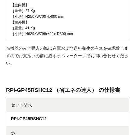
【室内機】
［重量］27 Kg
［寸法］H250×W700×D800 mm
【室外機】
［重量］41 Kg
［寸法］H629×W799(+99)×D300 mm
※機器のみご購入の際は在庫および送料発生の有無を確認致しま
すのでお支払いの前に必ずオペレーターまでお問い合わせくださ
い。
RPI-GP45RSHC12 （省エネの達人） の仕様書
セット型式
RPI-GP45RSHC12
形