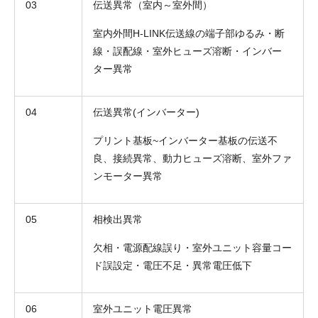
03
伝送異常（室内～室外間）
室内外間H-LINK伝送線の端子部ゆるみ・断
線・誤配線・室外ヒューズ溶断・インバー
ター異常
04
伝送異常(インバーター)
プリント基板~インバーター基板の伝送不
良、接続異常、動力ヒューズ溶断、室外ファ
ンモーター異常
05
相検出異常
欠相・電源配線誤り・室外ユニット容量コー
ド誤設定・電圧不足・異常電圧低下
06
室外ユニット電圧異常