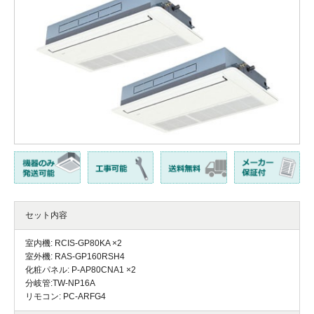
セット内容
室内機: RCIS-GP80KA ×2
室外機: RAS-GP160RSH4
化粧パネル: P-AP80CNA1 ×2
分岐管:TW-NP16A
リモコン: PC-ARFG4