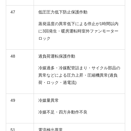
47
低圧圧力低下防止保護作動
蒸発温度の異常低下による停止が1時間以内
に3回発生・暖房運転時室外ファンモーター
ロック
48
過負荷運転保護作動
冷媒過多・冷媒配管詰まり・サイクル部品の
異常などによる圧力上昇・圧縮機異常(過負
折り返しのご連絡
お電話
(ご選択ください)
荷・ロック・過電流)
メール
49
冷媒量異常
送信する
冷媒不足・四方弁動作不良
51
電流検出異常