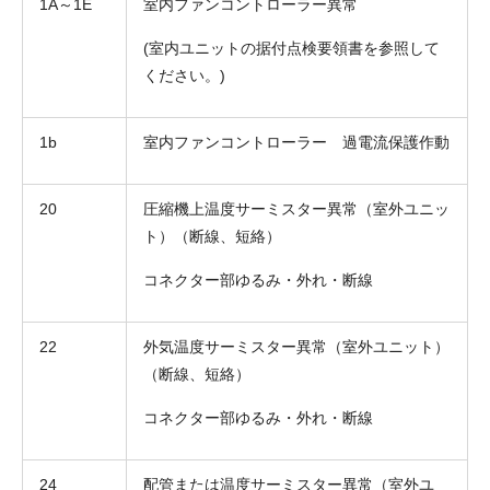
1A～1E
室内ファンコントローラー異常
(室内ユニットの据付点検要領書を参照して
ください。)
1b
室内ファンコントローラー 過電流保護作動
お名前
20
圧縮機上温度サーミスター異常（室外ユニッ
電話番号
ト）（断線、短絡）
メールアドレス
コネクター部ゆるみ・外れ・断線
お問合せ内容
工事お見積り依頼
(ご選択ください)
22
外気温度サーミスター異常（室外ユニット）
機器お見積り依頼
（断線、短絡）
ご相談
コネクター部ゆるみ・外れ・断線
その他
メッセージ
24
配管または温度サーミスター異常（室外ユ