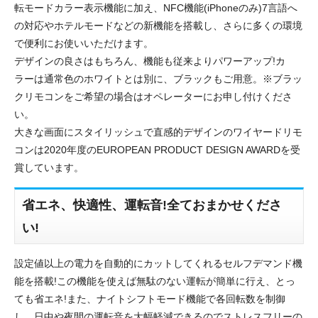
転モードカラー表示機能に加え、NFC機能(iPhoneのみ)7言語へ
の対応やホテルモードなどの新機能を搭載し、さらに多くの環境
で便利にお使いいただけます。
デザインの良さはもちろん、機能も従来よりパワーアップ!カ
ラーは通常色のホワイトとは別に、ブラックもご用意。※ブラッ
クリモコンをご希望の場合はオペレーターにお申し付けくださ
い。
大きな画面にスタイリッシュで直感的デザインのワイヤードリモ
コンは2020年度のEUROPEAN PRODUCT DESIGN AWARDを受
賞しています。
省エネ、快適性、運転音!全ておまかせくださ
い!
設定値以上の電力を自動的にカットしてくれるセルフデマンド機
能を搭載!この機能を使えば無駄のない運転が簡単に行え、とっ
ても省エネ!また、ナイトシフトモード機能で各回転数を制御
し、日中や夜間の運転音を大幅軽減できるのでストレスフリーの