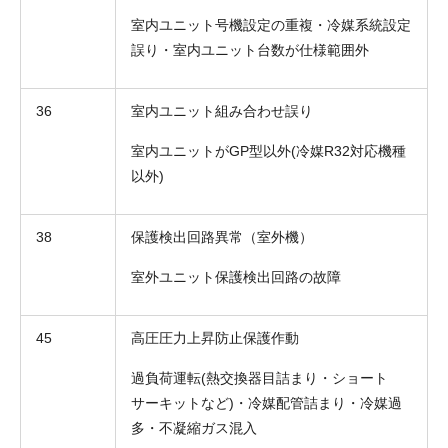
室内ユニット号機設定の重複・冷媒系統設定
誤り・室内ユニット台数が仕様範囲外
36
室内ユニット組み合わせ誤り
室内ユニットがGP型以外(冷媒R32対応機種
以外)
38
保護検出回路異常（室外機）
室外ユニット保護検出回路の故障
45
高圧圧力上昇防止保護作動
過負荷運転(熱交換器目詰まり・ショート
サーキットなど)・冷媒配管詰まり・冷媒過
多・不凝縮ガス混入