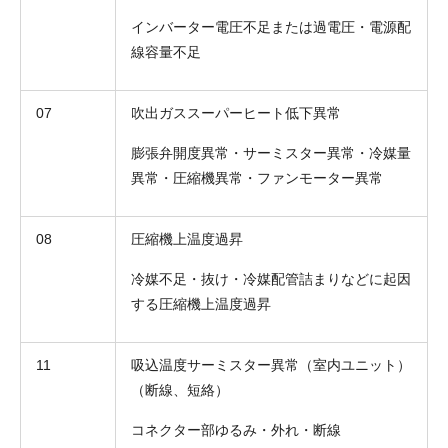
インバーター電圧不足または過電圧・電源配
線容量不足
07
吹出ガススーパーヒート低下異常
膨張弁開度異常・サーミスター異常・冷媒量
異常・圧縮機異常・ファンモーター異常
08
圧縮機上温度過昇
冷媒不足・抜け・冷媒配管詰まりなどに起因
する圧縮機上温度過昇
11
吸込温度サーミスター異常（室内ユニット）
（断線、短絡）
コネクター部ゆるみ・外れ・断線