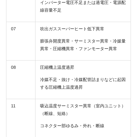
インバーター電圧不足または過電圧・電源配
線容量不足
07
吹出ガススーパーヒート低下異常
膨張弁開度異常・サーミスター異常・冷媒量
異常・圧縮機異常・ファンモーター異常
08
圧縮機上温度過昇
冷媒不足・抜け・冷媒配管詰まりなどに起因
する圧縮機上温度過昇
11
吸込温度サーミスター異常（室内ユニット）
（断線、短絡）
コネクター部ゆるみ・外れ・断線