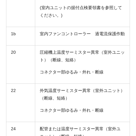
(室内ユニットの据付点検要領書を参照して
ください。)
1b
室内ファンコントローラー 過電流保護作動
お名前
20
圧縮機上温度サーミスター異常（室外ユニッ
ト）（断線、短絡）
電話番号
コネクター部ゆるみ・外れ・断線
メールアドレス
お問合せ内容
22
外気温度サーミスター異常（室外ユニット）
工事お見積り依頼
(ご選択ください)
（断線、短絡）
機器お見積り依頼
ご相談
コネクター部ゆるみ・外れ・断線
その他
24
配管または温度サーミスター異常（室外ユ
メッセージ