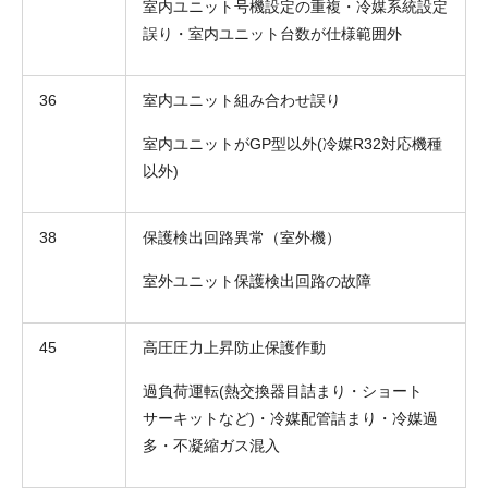
室内ユニット号機設定の重複・冷媒系統設定
誤り・室内ユニット台数が仕様範囲外
36
室内ユニット組み合わせ誤り
室内ユニットがGP型以外(冷媒R32対応機種
以外)
38
保護検出回路異常（室外機）
室外ユニット保護検出回路の故障
45
高圧圧力上昇防止保護作動
過負荷運転(熱交換器目詰まり・ショート
サーキットなど)・冷媒配管詰まり・冷媒過
多・不凝縮ガス混入