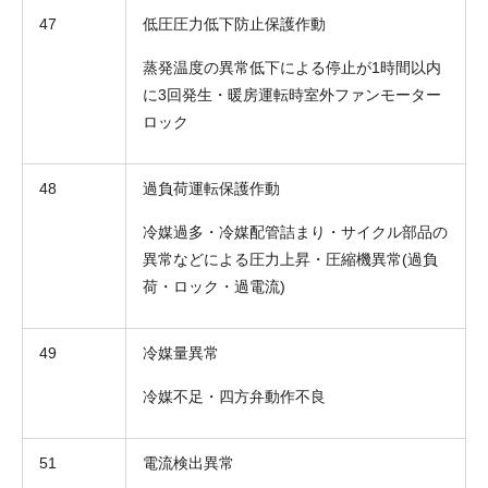
47
低圧圧力低下防止保護作動
蒸発温度の異常低下による停止が1時間以内
に3回発生・暖房運転時室外ファンモーター
ロック
48
過負荷運転保護作動
冷媒過多・冷媒配管詰まり・サイクル部品の
異常などによる圧力上昇・圧縮機異常(過負
折り返しのご連絡
荷・ロック・過電流)
お電話
(ご選択ください)
メール
49
冷媒量異常
送信する
冷媒不足・四方弁動作不良
51
電流検出異常