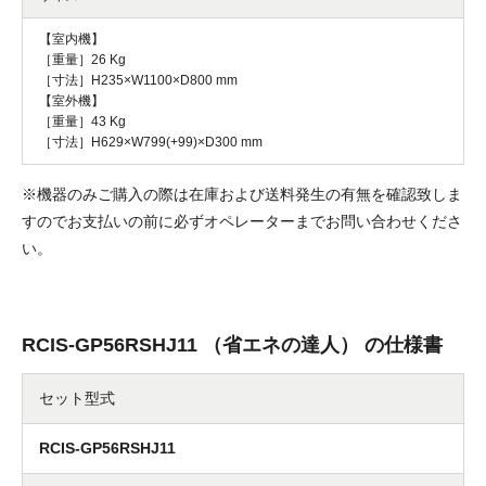
【室内機】
［重量］26 Kg
［寸法］H235×W1100×D800 mm
【室外機】
［重量］43 Kg
［寸法］H629×W799(+99)×D300 mm
※機器のみご購入の際は在庫および送料発生の有無を確認致しま
すのでお支払いの前に必ずオペレーターまでお問い合わせくださ
い。
RCIS-GP56RSHJ11 （省エネの達人） の仕様書
セット型式
RCIS-GP56RSHJ11