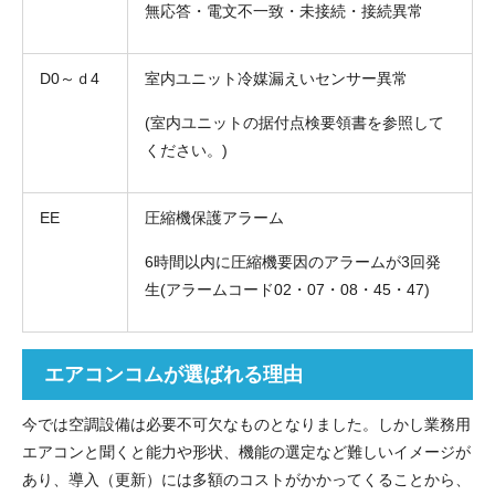
無応答・電文不一致・未接続・接続異常
D0～ｄ4
室内ユニット冷媒漏えいセンサー異常
(室内ユニットの据付点検要領書を参照して
ください。)
EE
圧縮機保護アラーム
6時間以内に圧縮機要因のアラームが3回発
生(アラームコード02・07・08・45・47)
エアコンコムが選ばれる理由
今では空調設備は必要不可欠なものとなりました。しかし業務用
エアコンと聞くと能力や形状、機能の選定など難しいイメージが
あり、導入（更新）には多額のコストがかかってくることから、